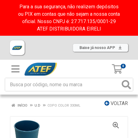
Para a sua segurança, não realizem depósitos
ou PIX em contas que não sejam a nossa conta
oficial. Nosso CNPJ é: 27.717.135/0001-29
ATEF DISTRIBUIDORA EIRELI
Baixe já nosso APP
0
VOLTAR
INÍCIO
U.D
COPO COLOR 330ML