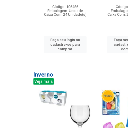
: 275814
Código: 106486
Código
m: Unidade
Embalagem: Unidade
Embalage
240 Unidade(s)
Caixa Com: 24 Unidade(s)
Caixa Com: 
u login ou
Faça seu login ou
Faça seu
e-se para
cadastre-se para
cadastr
prar.
comprar.
com
Inverno
Veja mais