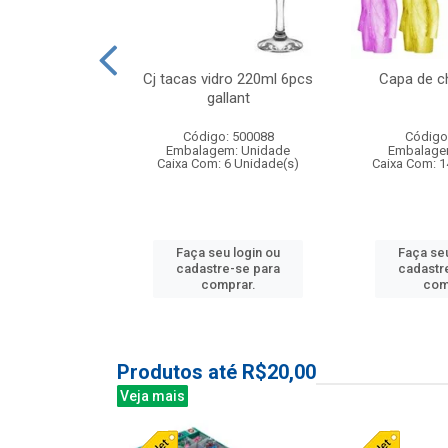
 vidro 23,5cm
Cj tacas vidro 220ml 6pcs
Capa de c
e petala
gallant
: 503788
Código: 500088
Código
m: Unidade
Embalagem: Unidade
Embalage
24 Unidade(s)
Caixa Com: 6 Unidade(s)
Caixa Com: 1
u login ou
Faça seu login ou
Faça seu
e-se para
cadastre-se para
cadastr
prar.
comprar.
com
Produtos até R$20,00
Veja mais