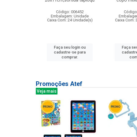
irios
26x11cm,sortida tapioqu
copo mixe
: 135177
Código: 006452
Código
m: Unidade
Embalagem: Unidade
Embalage
12 Unidade(s)
Caixa Com: 24 Unidade(s)
Caixa Com: 
u login ou
Faça seu login ou
Faça seu
e-se para
cadastre-se para
cadastr
prar.
comprar.
com
Promoções Atef
Veja mais