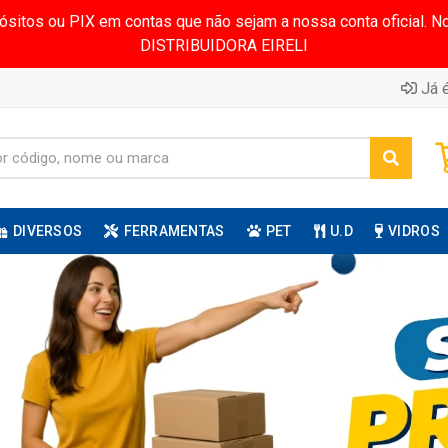
pósitos ou PIX em contas que não sejam a nossa conta oficial.
DISTRIBUIDORA EIRELI
Já é
DIVERSOS
FERRAMENTAS
PET
U.D
VIDROS