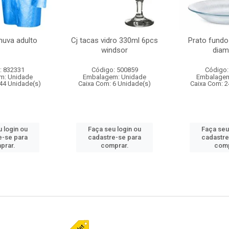
huva adulto
Cj tacas vidro 330ml 6pcs
Prato fundo
windsor
diam
: 832331
Código: 500859
Código:
m: Unidade
Embalagem: Unidade
Embalagem
44 Unidade(s)
Caixa Com: 6 Unidade(s)
Caixa Com: 2
 login ou
Faça seu login ou
Faça seu
e-se para
cadastre-se para
cadastre
prar.
comprar.
comp