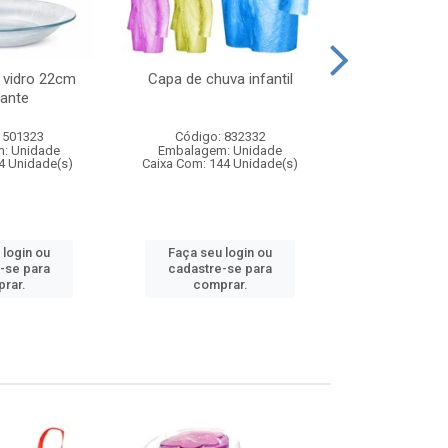
 vidro 22cm
Capa de chuva infantil
Jg prato fun
ante
diam
 501323
Código: 832332
Código:
: Unidade
Embalagem: Unidade
Embalagem
4 Unidade(s)
Caixa Com: 144 Unidade(s)
Caixa Com: 6
 login ou
Faça seu login ou
Faça seu 
-se para
cadastre-se para
cadastre
rar.
comprar.
comp