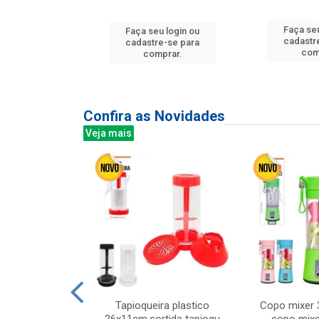
u login ou
Faça seu
Faça seu login ou
e-se para
cadastr
cadastre-se para
prar.
com
comprar.
Confira as Novidades
Veja mais
mesa cer 18cm
Tapioqueira plastico
Copo mixer 