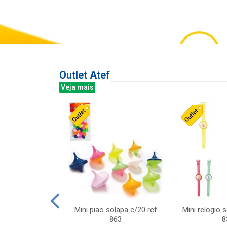
Outlet Atef
Veja mais
last c/div
Mini piao solapa c/20 ref
Mini relogio 
m ursinhos sor
863
8