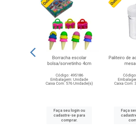
stico n.4 12cm
Borracha escolar
Paliteiro de a
bolsa/sorvetinho 4cm
mesa 
: 940550
Código: 495186
Código
m: Unidade
Embalagem: Unidade
Embalage
24 Unidade(s)
Caixa Com: 576 Unidade(s)
Caixa Com: 
u login ou
Faça seu login ou
Faça seu
e-se para
cadastre-se para
cadastr
prar.
comprar.
com