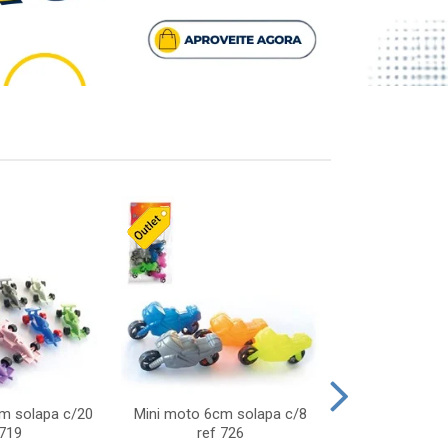
cm solapa c/20
Mini moto 6cm solapa c/8
Giro helice so
 719
ref 726
75