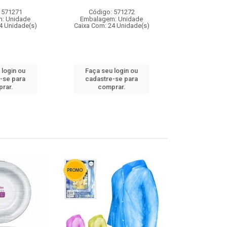
 571271
Código: 571272
Código:
: Unidade
Embalagem: Unidade
Embalagem
4 Unidade(s)
Caixa Com: 24 Unidade(s)
Caixa Com: 4
 login ou
Faça seu login ou
Faça seu 
-se para
cadastre-se para
cadastre
rar.
comprar.
comp