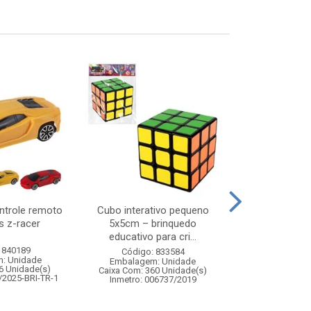
ntrole remoto
Cubo interativo pequeno
Abajur de to
s z-racer
5x5cm – brinquedo
bivolt melh
educativo para cri...
 840189
Código:
Código: 833584
: Unidade
Embalagem
Embalagem: Unidade
6 Unidade(s)
Caixa Com: 12
Caixa Com: 360 Unidade(s)
/2025-BRI-TR-1
Inmetro: 006737/2019