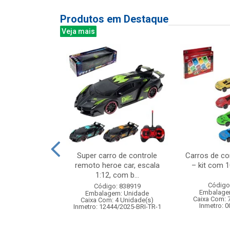
Produtos em Destaque
Veja mais
no pote c/molde
Super carro de controle
Carros de cor
remoto heroe car, escala
– kit com 1
1:12, com b...
: 839020
Código
Código: 838919
m: Unidade
Embalage
Embalagem: Unidade
192 Unidade(s)
Caixa Com: 
Caixa Com: 4 Unidade(s)
BRI-0404-2023-53
Inmetro: 
Inmetro: 12444/2025-BRI-TR-1