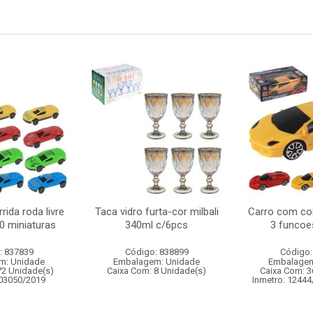
rida roda livre
Taca vidro furta-cor milbali
Carro com co
0 miniaturas
340ml c/6pcs
3 funcoe
: 837839
Código: 838899
Código:
m: Unidade
Embalagem: Unidade
Embalagem
72 Unidade(s)
Caixa Com: 8 Unidade(s)
Caixa Com: 3
003050/2019
Inmetro: 12444