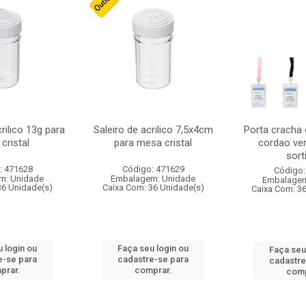
crilico 13g para
Saleiro de acrilico 7,5x4cm
Porta cracha
cristal
para mesa cristal
cordao ver
sort
: 471628
Código: 471629
Código:
m: Unidade
Embalagem: Unidade
Embalagem
36 Unidade(s)
Caixa Com: 36 Unidade(s)
Caixa Com: 3
 login ou
Faça seu login ou
Faça seu
e-se para
cadastre-se para
cadastre
prar.
comprar.
comp