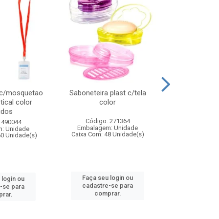
 c/mosquetao
Saboneteira plast c/tela
Prato plas
tical color
color
colo
idos
Código: 271364
Código:
 490044
Embalagem: Unidade
Embalagem
: Unidade
Caixa Com: 48 Unidade(s)
Caixa Com: 4
60 Unidade(s)
Faça seu login ou
Faça seu 
 login ou
cadastre-se para
cadastre
-se para
comprar.
comp
rar.