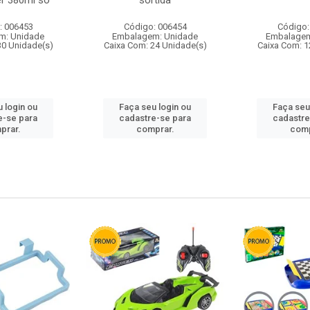
r 380ml so
sortida
: 006453
Código: 006454
Código:
m: Unidade
Embalagem: Unidade
Embalagem
30 Unidade(s)
Caixa Com: 24 Unidade(s)
Caixa Com: 1
 login ou
Faça seu login ou
Faça seu
e-se para
cadastre-se para
cadastre
prar.
comprar.
comp