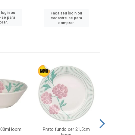
Faça seu 
 login ou
Faça seu login ou
cadastre
-se para
cadastre-se para
comp
rar.
comprar.
 500ml loom
Prato fundo cer 21,5cm
Prato raso c