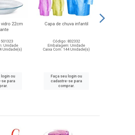
 vidro 22cm
Capa de chuva infantil
Jg prato fun
ante
diam
 501323
Código: 832332
Código:
: Unidade
Embalagem: Unidade
Embalagem
4 Unidade(s)
Caixa Com: 144 Unidade(s)
Caixa Com: 6
 login ou
Faça seu login ou
Faça seu 
-se para
cadastre-se para
cadastre
rar.
comprar.
comp