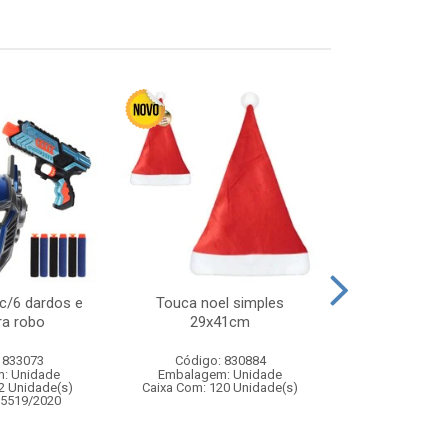
c/6 dardos e
Touca noel simples
Varinha magic
a robo
29x41cm
32
 833073
Código: 830884
Código:
: Unidade
Embalagem: Unidade
Embalagem
2 Unidade(s)
Caixa Com: 120 Unidade(s)
Caixa Com: 4
05519/2020
Inmetro: 0