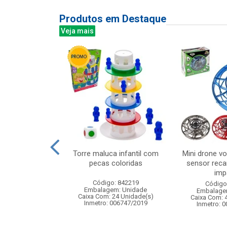
Produtos em Destaque
Veja mais
ar c/luz 52cm
Torre maluca infantil com
Mini drone vo
pecas coloridas
sensor recar
imp
: 832926
Código: 842219
Código
m: Unidade
Embalagem: Unidade
Embalage
12 Unidade(s)
Caixa Com: 24 Unidade(s)
Caixa Com: 
006765/2019
Inmetro: 006747/2019
Inmetro: 