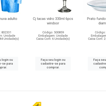
huva adulto
Cj tacas vidro 330ml 6pcs
Prato fundo
windsor
diam
: 832331
Código: 500859
Código:
m: Unidade
Embalagem: Unidade
Embalagem
44 Unidade(s)
Caixa Com: 6 Unidade(s)
Caixa Com: 2
 login ou
Faça seu login ou
Faça seu
e-se para
cadastre-se para
cadastre
prar.
comprar.
comp