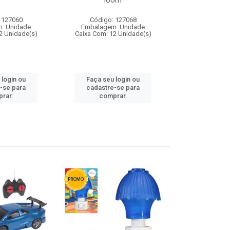
loom
 127060
Código: 127068
Código:
: Unidade
Embalagem: Unidade
Embalagem
2 Unidade(s)
Caixa Com: 12 Unidade(s)
Caixa Com: 1
 login ou
Faça seu login ou
Faça seu 
-se para
cadastre-se para
cadastre
rar.
comprar.
comp