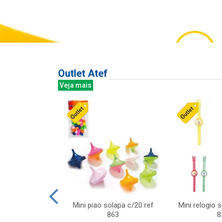
Outlet Atef
Veja mais
last c/div
Mini piao solapa c/20 ref
Mini relogio 
m ursinhos sor
863
8