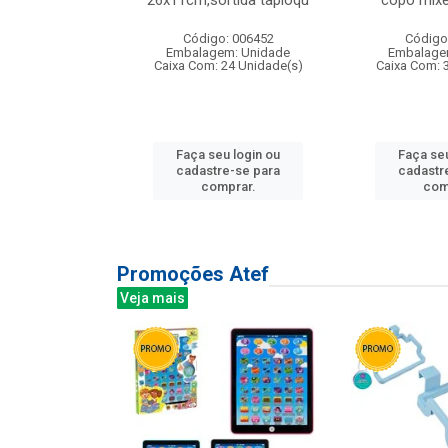
irios
26x11cm,sortida tapioqu
copo mixe
: 135177
Código: 006452
Código
m: Unidade
Embalagem: Unidade
Embalage
12 Unidade(s)
Caixa Com: 24 Unidade(s)
Caixa Com: 
u login ou
Faça seu login ou
Faça seu
e-se para
cadastre-se para
cadastr
prar.
comprar.
com
Promoções Atef
Veja mais