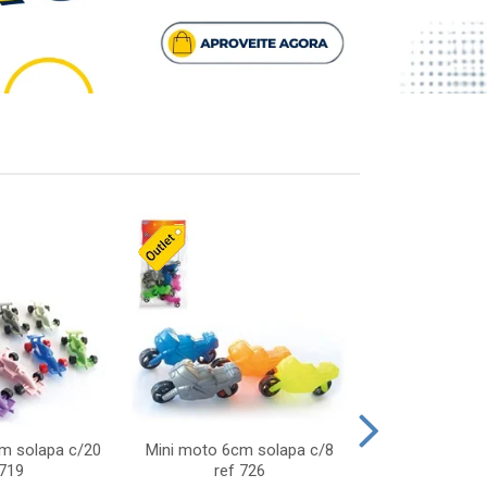
cm solapa c/20
Mini moto 6cm solapa c/8
Giro helice so
 719
ref 726
75