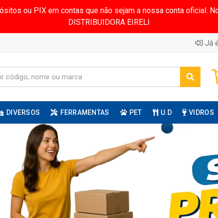
pósitos ou PIX em contas que não sejam a nossa conta oficial.
DISTRIBUIDORA EIRELI
Já é
DIVERSOS
FERRAMENTAS
PET
U.D
VIDROS