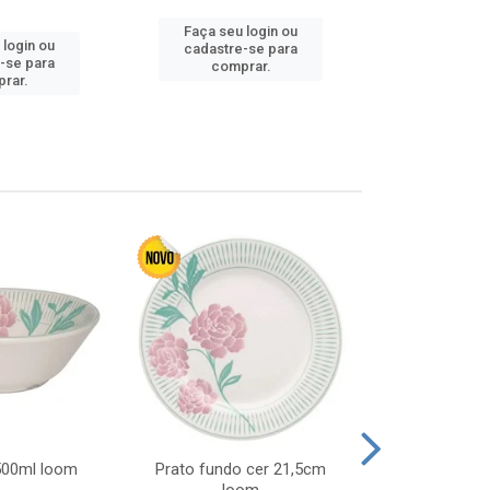
Faça seu login ou
 login ou
Faça seu 
cadastre-se para
-se para
cadastre
comprar.
rar.
comp
 500ml loom
Prato fundo cer 21,5cm
Prato raso c