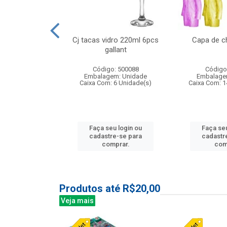
o raso 25,5cm
Cj tacas vidro 220ml 6pcs
Capa de c
e petala
gallant
: 503787
Código: 500088
Código
m: Unidade
Embalagem: Unidade
Embalage
24 Unidade(s)
Caixa Com: 6 Unidade(s)
Caixa Com: 1
u login ou
Faça seu login ou
Faça seu
e-se para
cadastre-se para
cadastr
prar.
comprar.
com
Produtos até R$20,00
Veja mais