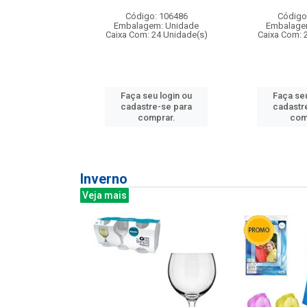
: 275814
Código: 106486
Código
m: Unidade
Embalagem: Unidade
Embalage
240 Unidade(s)
Caixa Com: 24 Unidade(s)
Caixa Com: 
u login ou
Faça seu login ou
Faça seu
e-se para
cadastre-se para
cadastr
prar.
comprar.
com
Inverno
Veja mais