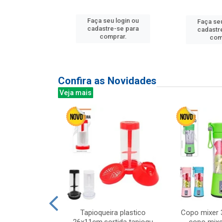
u login ou
Faça seu login ou
Faça seu
e-se para
cadastre-se para
cadastr
prar.
comprar.
com
Confira as Novidades
Veja mais
mesa cer 18cm
Tapioqueira plastico
Copo mixer 