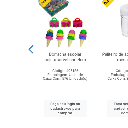
stico n.4 12cm
Borracha escolar
Paliteiro de a
bolsa/sorvetinho 4cm
mesa 
: 940550
Código: 495186
Código
m: Unidade
Embalagem: Unidade
Embalage
24 Unidade(s)
Caixa Com: 576 Unidade(s)
Caixa Com: 
u login ou
Faça seu login ou
Faça seu
e-se para
cadastre-se para
cadastr
prar.
comprar.
com