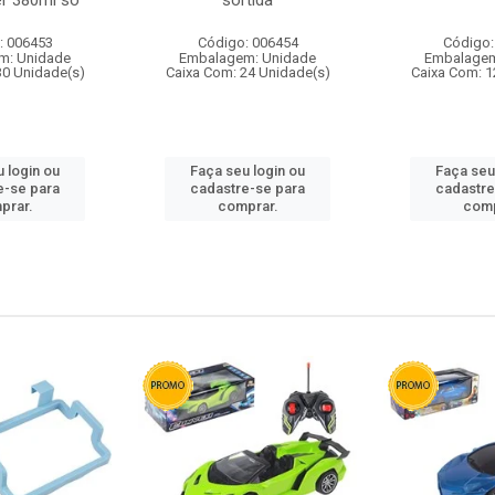
r 380ml so
sortida
: 006453
Código: 006454
Código:
m: Unidade
Embalagem: Unidade
Embalagem
30 Unidade(s)
Caixa Com: 24 Unidade(s)
Caixa Com: 1
 login ou
Faça seu login ou
Faça seu
e-se para
cadastre-se para
cadastre
prar.
comprar.
comp