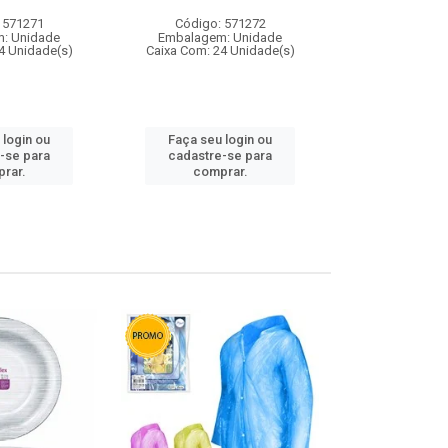
 571271
Código: 571272
Código:
: Unidade
Embalagem: Unidade
Embalagem
4 Unidade(s)
Caixa Com: 24 Unidade(s)
Caixa Com: 4
 login ou
Faça seu login ou
Faça seu 
-se para
cadastre-se para
cadastre
rar.
comprar.
comp