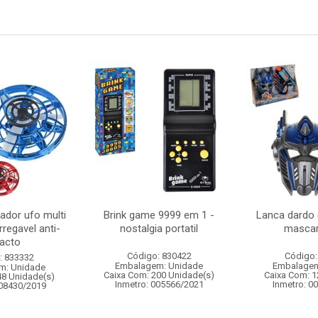
ador ufo multi
Brink game 9999 em 1 -
Lanca dardo 
regavel anti-
nostalgia portatil
mascar
acto
Código: 830422
Código:
: 833332
Embalagem: Unidade
Embalagem
m: Unidade
Caixa Com: 200 Unidade(s)
Caixa Com: 1
48 Unidade(s)
Inmetro: 005566/2021
Inmetro: 0
008430/2019