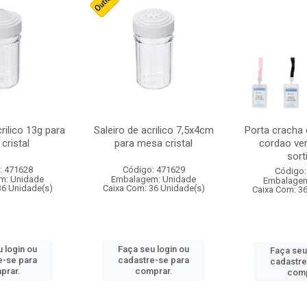
crilico 13g para
Saleiro de acrilico 7,5x4cm
Porta cracha
cristal
para mesa cristal
cordao ver
sort
: 471628
Código: 471629
Código:
m: Unidade
Embalagem: Unidade
Embalagem
36 Unidade(s)
Caixa Com: 36 Unidade(s)
Caixa Com: 3
 login ou
Faça seu login ou
Faça seu
e-se para
cadastre-se para
cadastre
prar.
comprar.
comp