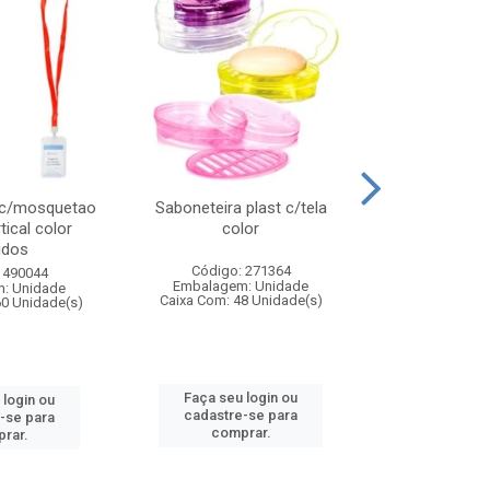
 c/mosquetao
Saboneteira plast c/tela
Prato plas
tical color
color
colo
idos
Código: 271364
Código:
 490044
Embalagem: Unidade
Embalagem
: Unidade
Caixa Com: 48 Unidade(s)
Caixa Com: 4
60 Unidade(s)
Faça seu login ou
Faça seu 
 login ou
cadastre-se para
cadastre
-se para
comprar.
comp
rar.