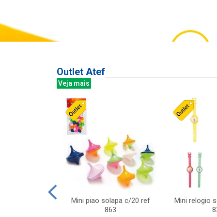
Outlet Atef
Veja mais
last c/div
Mini piao solapa c/20 ref
Mini relogio 
m ursinhos sor
863
8