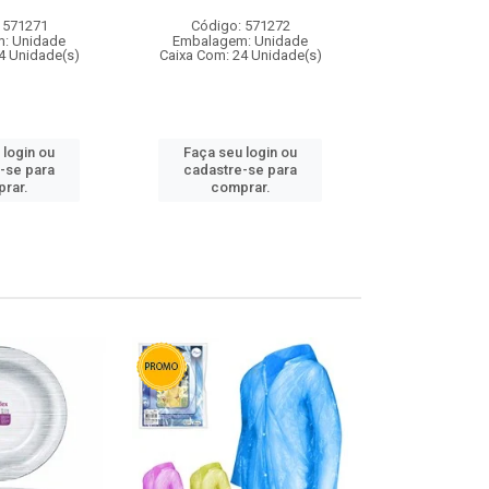
 571271
Código: 571272
Código:
: Unidade
Embalagem: Unidade
Embalagem
4 Unidade(s)
Caixa Com: 24 Unidade(s)
Caixa Com: 4
 login ou
Faça seu login ou
Faça seu 
-se para
cadastre-se para
cadastre
rar.
comprar.
comp