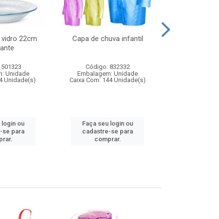
 vidro 22cm
Capa de chuva infantil
Jg prato fun
ante
diam
 501323
Código: 832332
Código:
: Unidade
Embalagem: Unidade
Embalagem
4 Unidade(s)
Caixa Com: 144 Unidade(s)
Caixa Com: 6
 login ou
Faça seu login ou
Faça seu 
-se para
cadastre-se para
cadastre
rar.
comprar.
comp