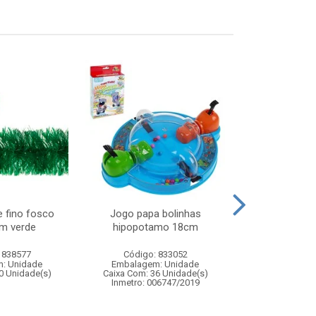
e fino fosco
Jogo papa bolinhas
Areia 120g
m verde
hipopotamo 18cm
c/mo
 838577
Código: 833052
Código:
: Unidade
Embalagem: Unidade
Embalagem
0 Unidade(s)
Caixa Com: 36 Unidade(s)
Caixa Com: 14
Inmetro: 006747/2019
Inmetro: ABCP-B