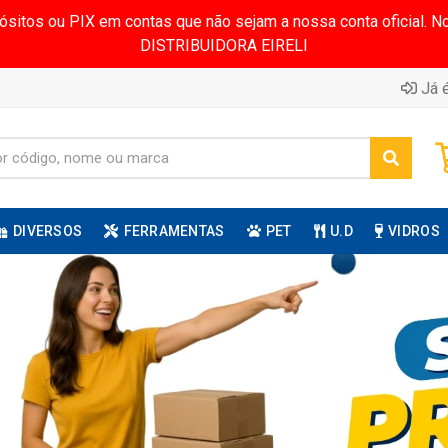
pósitos ou PIX em contas que não sejam a nossa conta oficial.
DISTRIBUIDORA EIRELI
Já é
DIVERSOS
FERRAMENTAS
PET
U.D
VIDROS