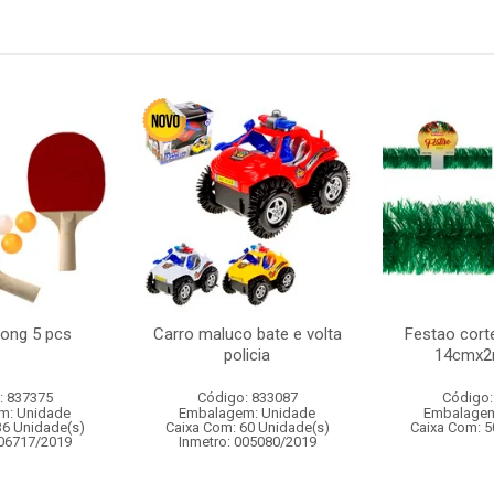
pong 5 pcs
Carro maluco bate e volta
Festao cort
policia
14cmx2
: 837375
Código: 833087
Código:
m: Unidade
Embalagem: Unidade
Embalagem
36 Unidade(s)
Caixa Com: 60 Unidade(s)
Caixa Com: 5
006717/2019
Inmetro: 005080/2019