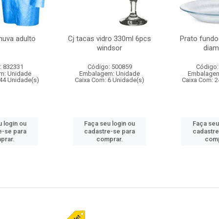
huva adulto
Cj tacas vidro 330ml 6pcs
Prato fundo
windsor
diam
: 832331
Código: 500859
Código:
m: Unidade
Embalagem: Unidade
Embalagem
44 Unidade(s)
Caixa Com: 6 Unidade(s)
Caixa Com: 2
 login ou
Faça seu login ou
Faça seu
e-se para
cadastre-se para
cadastre
prar.
comprar.
comp