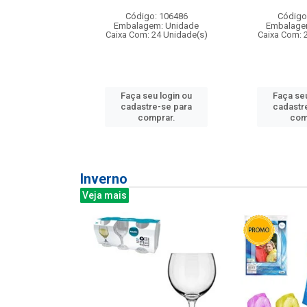
: 275814
Código: 106486
Código
m: Unidade
Embalagem: Unidade
Embalage
240 Unidade(s)
Caixa Com: 24 Unidade(s)
Caixa Com: 
u login ou
Faça seu login ou
Faça seu
e-se para
cadastre-se para
cadastr
prar.
comprar.
com
Inverno
Veja mais