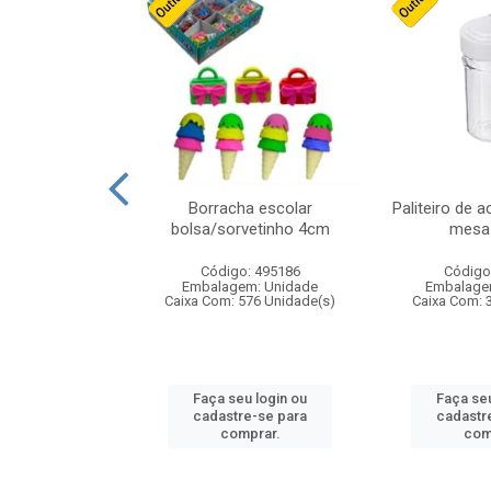
cores sortidas
Borracha escolar
Paliteiro de a
ref 130s
bolsa/sorvetinho 4cm
mesa 
: 826147
Código: 495186
Código
m: Unidade
Embalagem: Unidade
Embalage
160 Unidade(s)
Caixa Com: 576 Unidade(s)
Caixa Com: 
u login ou
Faça seu login ou
Faça seu
e-se para
cadastre-se para
cadastr
prar.
comprar.
com