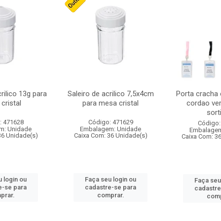
crilico 13g para
Saleiro de acrilico 7,5x4cm
Porta cracha
cristal
para mesa cristal
cordao ver
sort
: 471628
Código: 471629
Código:
m: Unidade
Embalagem: Unidade
Embalagem
36 Unidade(s)
Caixa Com: 36 Unidade(s)
Caixa Com: 3
 login ou
Faça seu login ou
Faça seu
e-se para
cadastre-se para
cadastre
prar.
comprar.
comp