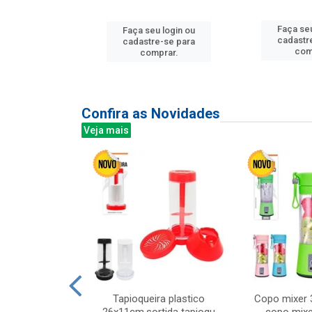
u login ou
Faça seu
Faça seu login ou
e-se para
cadastr
cadastre-se para
prar.
com
comprar.
Confira as Novidades
Veja mais
mesa cer 18cm
Tapioqueira plastico
Copo mixer 