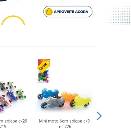
cm solapa c/20
Mini moto 6cm solapa c/8
Giro helice so
 719
ref 726
75