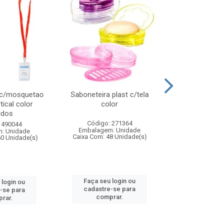
 c/mosquetao
Saboneteira plast c/tela
Prato plas
tical color
color
colo
idos
Código: 271364
Código:
 490044
Embalagem: Unidade
Embalagem
: Unidade
Caixa Com: 48 Unidade(s)
Caixa Com: 4
60 Unidade(s)
Faça seu login ou
Faça seu 
 login ou
cadastre-se para
cadastre
-se para
comprar.
comp
rar.