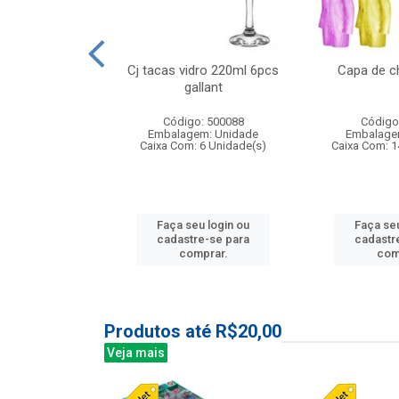
o raso 25,5cm
Cj tacas vidro 220ml 6pcs
Capa de c
e petala
gallant
: 503787
Código: 500088
Código
m: Unidade
Embalagem: Unidade
Embalage
24 Unidade(s)
Caixa Com: 6 Unidade(s)
Caixa Com: 1
u login ou
Faça seu login ou
Faça seu
e-se para
cadastre-se para
cadastr
prar.
comprar.
com
Produtos até R$20,00
Veja mais