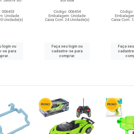
r 380ml so
sortida
: 006453
Código: 006454
Código:
m: Unidade
Embalagem: Unidade
Embalagem
30 Unidade(s)
Caixa Com: 24 Unidade(s)
Caixa Com: 1
 login ou
Faça seu login ou
Faça seu
e-se para
cadastre-se para
cadastre
prar.
comprar.
comp