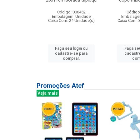
irios
26x11cm,sortida tapioqu
copo mixe
: 135177
Código: 006452
Código
m: Unidade
Embalagem: Unidade
Embalage
12 Unidade(s)
Caixa Com: 24 Unidade(s)
Caixa Com: 
u login ou
Faça seu login ou
Faça seu
e-se para
cadastre-se para
cadastr
prar.
comprar.
com
Promoções Atef
Veja mais