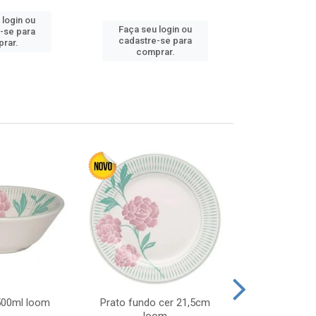
 login ou
Faça seu login ou
Faça seu 
-se para
cadastre-se para
cadastre
rar.
comprar.
comp
 500ml loom
Prato fundo cer 21,5cm
Prato raso c