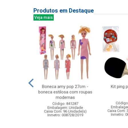
Produtos em Destaque
Veja mais
odas irado com
Boneca amy pop 27cm -
Kit ping 
z girl
boneca estilosa com roupas
modernas
: 834645
Código
Código: 841287
m: Unidade
Embalage
Embalagem: Unidade
 6 Unidade(s)
Caixa Com: 
Caixa Com: 96 Unidade(s)
006715/2019
Inmetro: 
Inmetro: 008728/2019