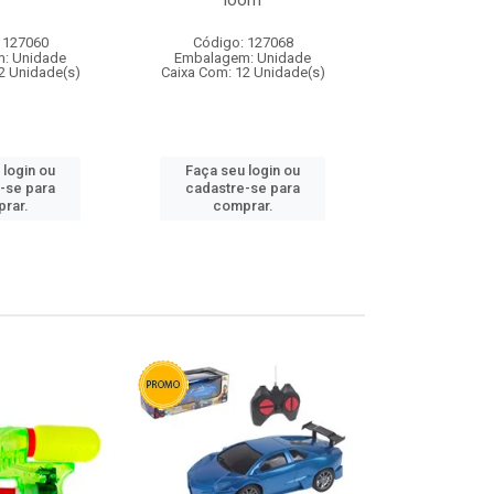
loom
 127060
Código: 127068
Código:
: Unidade
Embalagem: Unidade
Embalagem
2 Unidade(s)
Caixa Com: 12 Unidade(s)
Caixa Com: 1
 login ou
Faça seu login ou
Faça seu 
-se para
cadastre-se para
cadastre
rar.
comprar.
comp