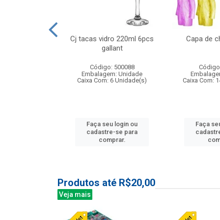
o raso 25,5cm
Cj tacas vidro 220ml 6pcs
Capa de c
e petala
gallant
: 503787
Código: 500088
Código
m: Unidade
Embalagem: Unidade
Embalage
24 Unidade(s)
Caixa Com: 6 Unidade(s)
Caixa Com: 1
u login ou
Faça seu login ou
Faça seu
e-se para
cadastre-se para
cadastr
prar.
comprar.
com
Produtos até R$20,00
Veja mais