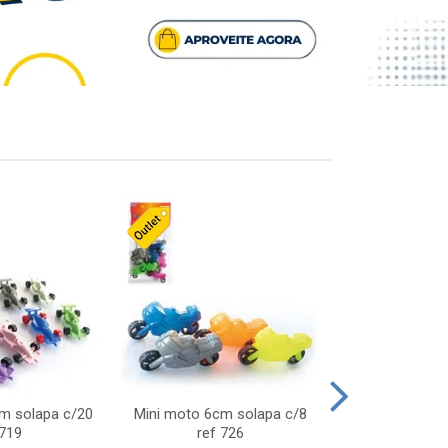
cm solapa c/20
Mini moto 6cm solapa c/8
Giro helice so
 719
ref 726
75