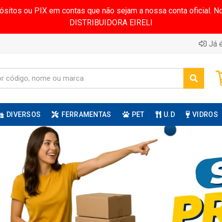
pósitos ou PIX em contas que não sejam a nossa conta oficial.
DISTRIBUIDORA EIRELI
Já é
DIVERSOS
FERRAMENTAS
PET
U.D
VIDROS