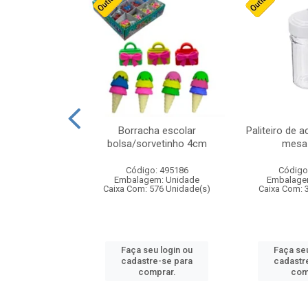
cores sortidas
Borracha escolar
Paliteiro de a
ref 130s
bolsa/sorvetinho 4cm
mesa 
: 826147
Código: 495186
Código
m: Unidade
Embalagem: Unidade
Embalage
160 Unidade(s)
Caixa Com: 576 Unidade(s)
Caixa Com: 
u login ou
Faça seu login ou
Faça seu
e-se para
cadastre-se para
cadastr
prar.
comprar.
com