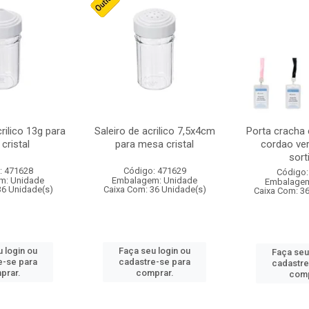
crilico 13g para
Saleiro de acrilico 7,5x4cm
Porta cracha
cristal
para mesa cristal
cordao ver
sort
: 471628
Código: 471629
Código:
m: Unidade
Embalagem: Unidade
Embalagem
36 Unidade(s)
Caixa Com: 36 Unidade(s)
Caixa Com: 3
 login ou
Faça seu login ou
Faça seu
e-se para
cadastre-se para
cadastre
prar.
comprar.
comp