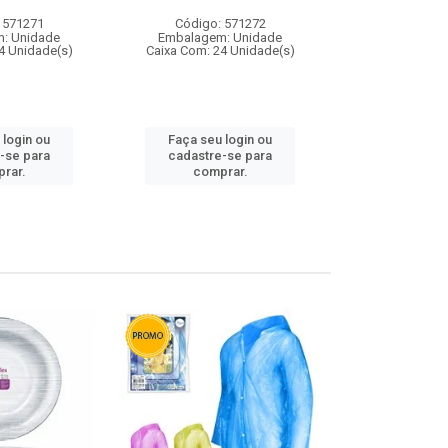
 571271
Código: 571272
Código:
: Unidade
Embalagem: Unidade
Embalagem
4 Unidade(s)
Caixa Com: 24 Unidade(s)
Caixa Com: 4
 login ou
Faça seu login ou
Faça seu 
-se para
cadastre-se para
cadastre
rar.
comprar.
comp