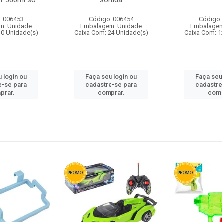
r 380ml so
sortida
: 006453
Código: 006454
Código:
m: Unidade
Embalagem: Unidade
Embalagem
30 Unidade(s)
Caixa Com: 24 Unidade(s)
Caixa Com: 1
 login ou
Faça seu login ou
Faça seu
e-se para
cadastre-se para
cadastre
prar.
comprar.
comp