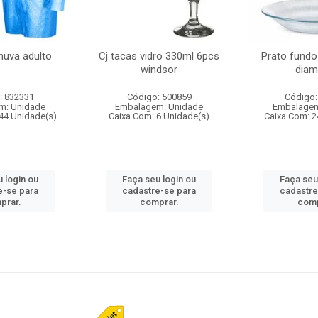
huva adulto
Cj tacas vidro 330ml 6pcs
Prato fundo
windsor
diam
: 832331
Código: 500859
Código:
m: Unidade
Embalagem: Unidade
Embalagem
44 Unidade(s)
Caixa Com: 6 Unidade(s)
Caixa Com: 2
 login ou
Faça seu login ou
Faça seu
e-se para
cadastre-se para
cadastre
prar.
comprar.
comp