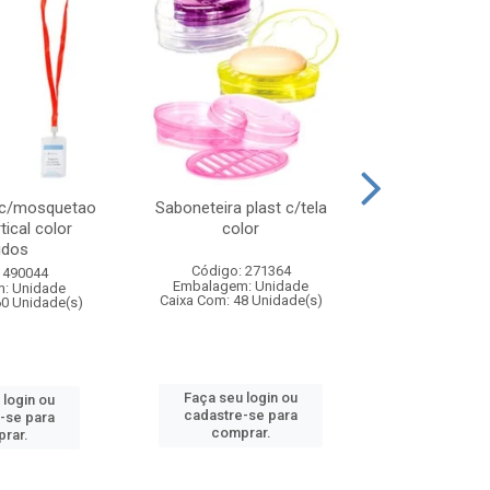
 c/mosquetao
Saboneteira plast c/tela
Prato plas
tical color
color
colo
idos
Código: 271364
Código:
 490044
Embalagem: Unidade
Embalagem
: Unidade
Caixa Com: 48 Unidade(s)
Caixa Com: 4
60 Unidade(s)
Faça seu login ou
Faça seu 
 login ou
cadastre-se para
cadastre
-se para
comprar.
comp
rar.