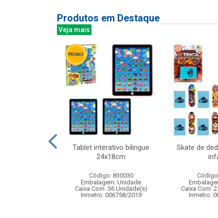
Produtos em Destaque
Veja mais
g completo com
Tablet interativo bilingue
Skate de de
ede
24x18cm
inf
: 837376
Código: 830030
Código
m: Unidade
Embalagem: Unidade
Embalage
24 Unidade(s)
Caixa Com: 36 Unidade(s)
Caixa Com: 2
006717/2019
Inmetro: 006758/2019
Inmetro: 