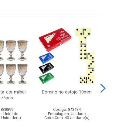
ta-cor milbali
Domino no estojo 10mm
Enf presepio 
c/6pcs
10cm 
 838899
Código: 843134
Código:
: Unidade
Embalagem: Unidade
Embalagem
8 Unidade(s)
Caixa Com: 40 Unidade(s)
Caixa Com: 2