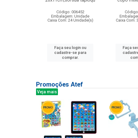
irios
26x11cm,sortida tapioqu
copo mixe
: 135177
Código: 006452
Código
m: Unidade
Embalagem: Unidade
Embalage
12 Unidade(s)
Caixa Com: 24 Unidade(s)
Caixa Com: 
u login ou
Faça seu login ou
Faça seu
e-se para
cadastre-se para
cadastr
prar.
comprar.
com
Promoções Atef
Veja mais