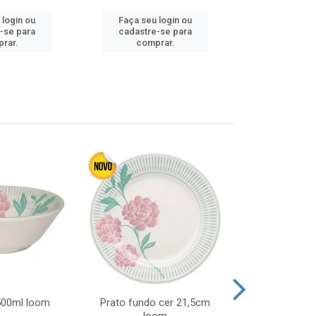
 login ou
Faça seu login ou
Faça seu 
-se para
cadastre-se para
cadastre
rar.
comprar.
comp
 500ml loom
Prato fundo cer 21,5cm
Prato raso c