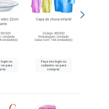
 vidro 22cm
Capa de chuva infantil
Jg prato fun
ante
diam
 501323
Código: 832332
Código:
: Unidade
Embalagem: Unidade
Embalagem
4 Unidade(s)
Caixa Com: 144 Unidade(s)
Caixa Com: 6
 login ou
Faça seu login ou
Faça seu 
-se para
cadastre-se para
cadastre
rar.
comprar.
comp