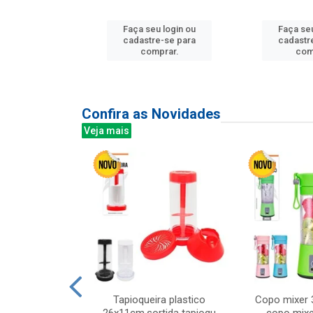
u login ou
Faça seu login ou
Faça seu
e-se para
cadastre-se para
cadastr
prar.
comprar.
com
Confira as Novidades
Veja mais
mesa cer 18cm
Tapioqueira plastico
Copo mixer 