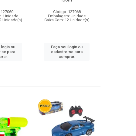
loom
 127060
Código: 127068
Código:
: Unidade
Embalagem: Unidade
Embalagem
2 Unidade(s)
Caixa Com: 12 Unidade(s)
Caixa Com: 1
 login ou
Faça seu login ou
Faça seu 
-se para
cadastre-se para
cadastre
rar.
comprar.
comp