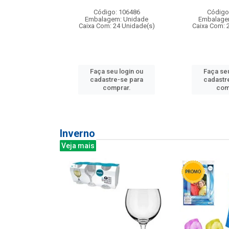
: 275814
Código: 106486
Código
m: Unidade
Embalagem: Unidade
Embalage
240 Unidade(s)
Caixa Com: 24 Unidade(s)
Caixa Com: 
u login ou
Faça seu login ou
Faça seu
e-se para
cadastre-se para
cadastr
prar.
comprar.
com
Inverno
Veja mais