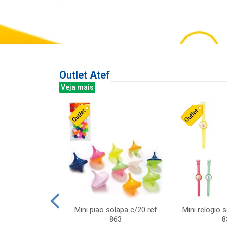
Outlet Atef
Veja mais
last c/div
Mini piao solapa c/20 ref
Mini relogio 
m ursinhos sor
863
8