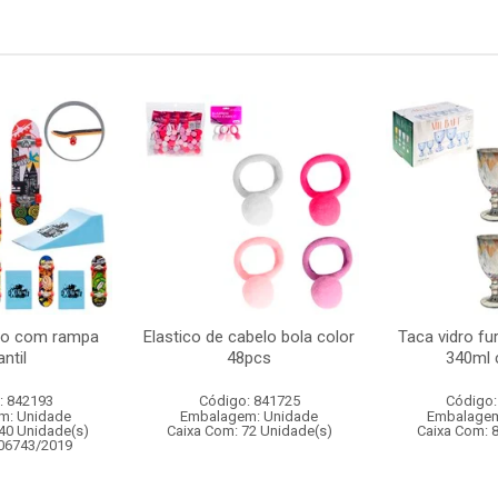
do com rampa
Elastico de cabelo bola color
Taca vidro fur
antil
48pcs
340ml 
: 842193
Código: 841725
Código:
m: Unidade
Embalagem: Unidade
Embalagem
40 Unidade(s)
Caixa Com: 72 Unidade(s)
Caixa Com: 
006743/2019