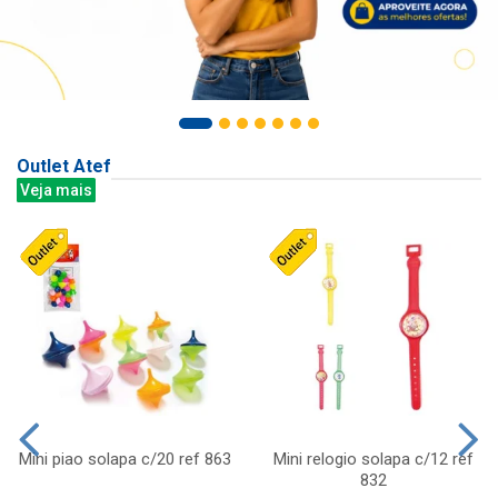
Outlet Atef
Veja mais
Mini piao solapa c/20 ref 863
Mini relogio solapa c/12 ref
832