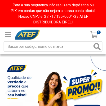
Para a sua segurança, não realizem depósitos ou
PIX em contas que não sejam a nossa conta oficial.
Nosso CNPJ é: 27.717.135/0001-29 ATEF
DISTRIBUIDORA EIRELI
0