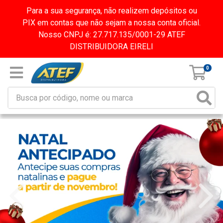
Para a sua segurança, não realizem depósitos ou
PIX em contas que não sejam a nossa conta oficial.
Nosso CNPJ é: 27.717.135/0001-29 ATEF
DISTRIBUIDORA EIRELI
0