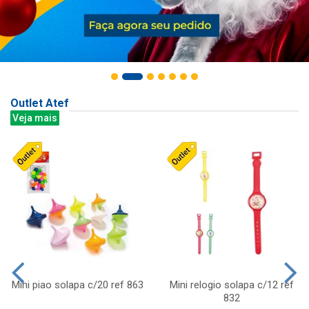
Outlet Atef
Veja mais
Mini piao solapa c/20 ref 863
Mini relogio solapa c/12 ref
832