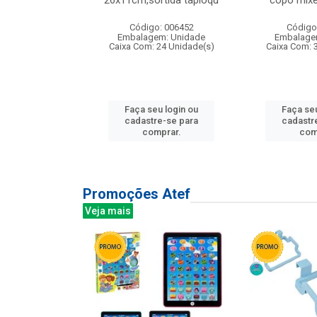
irios
26x11cm,sortida tapioqu
copo mixe
: 135177
Código: 006452
Código
m: Unidade
Embalagem: Unidade
Embalage
12 Unidade(s)
Caixa Com: 24 Unidade(s)
Caixa Com: 
u login ou
Faça seu login ou
Faça seu
e-se para
cadastre-se para
cadastr
prar.
comprar.
com
Promoções Atef
Veja mais