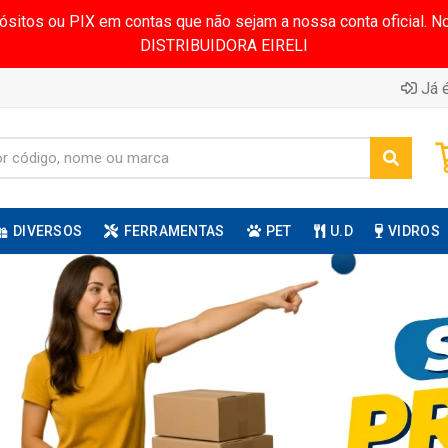
pósitos ou PIX em contas que não sejam a nossa conta oficial.
DISTRIBUIDORA EIRELI
Já é
DIVERSOS
FERRAMENTAS
PET
U.D
VIDROS