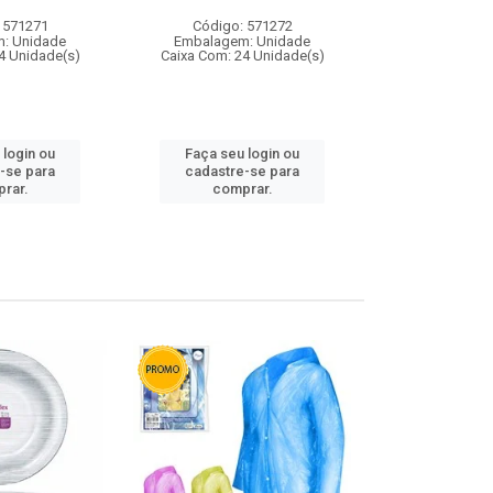
 571271
Código: 571272
Código:
: Unidade
Embalagem: Unidade
Embalagem
4 Unidade(s)
Caixa Com: 24 Unidade(s)
Caixa Com: 4
 login ou
Faça seu login ou
Faça seu 
-se para
cadastre-se para
cadastre
rar.
comprar.
comp