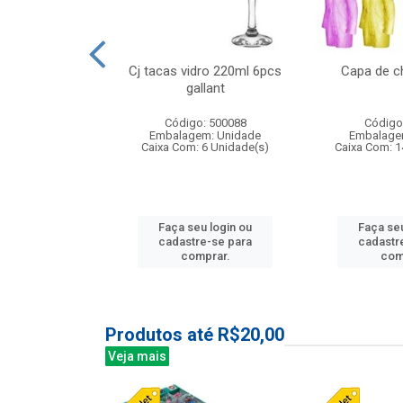
 vidro 23,5cm
Cj tacas vidro 220ml 6pcs
Capa de c
e petala
gallant
: 503788
Código: 500088
Código
m: Unidade
Embalagem: Unidade
Embalage
24 Unidade(s)
Caixa Com: 6 Unidade(s)
Caixa Com: 1
u login ou
Faça seu login ou
Faça seu
e-se para
cadastre-se para
cadastr
prar.
comprar.
com
Produtos até R$20,00
Veja mais