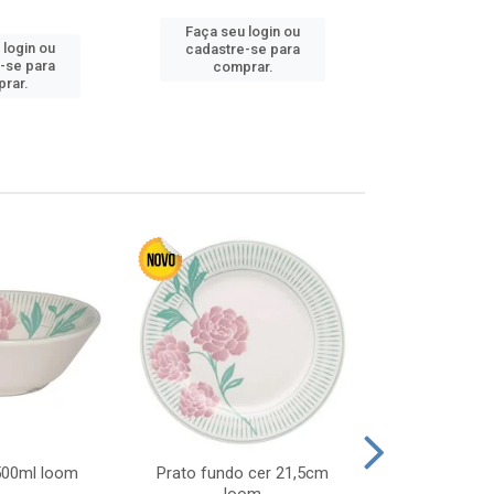
Faça seu login ou
Faça seu 
 login ou
cadastre-se para
cadastre
-se para
comprar.
comp
rar.
 500ml loom
Prato fundo cer 21,5cm
Prato raso c