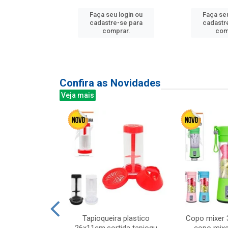
Faça seu login ou
Faça seu
u login ou
cadastre-se para
cadastr
e-se para
comprar.
com
prar.
Confira as Novidades
Veja mais
mesa cer 18cm
Tapioqueira plastico
Copo mixer 