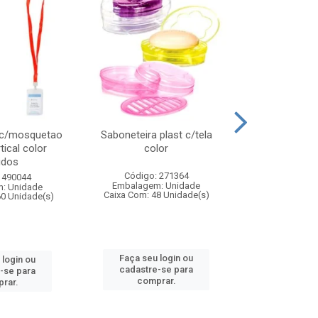
 c/mosquetao
Saboneteira plast c/tela
Prato plas
tical color
color
colo
idos
Código: 271364
Código:
 490044
Embalagem: Unidade
Embalagem
: Unidade
Caixa Com: 48 Unidade(s)
Caixa Com: 4
60 Unidade(s)
Faça seu login ou
Faça seu 
 login ou
cadastre-se para
cadastre
-se para
comprar.
comp
rar.