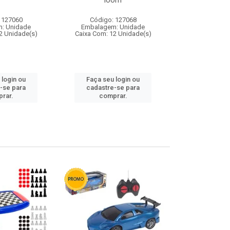
loom
 127060
Código: 127068
Código:
: Unidade
Embalagem: Unidade
Embalagem
2 Unidade(s)
Caixa Com: 12 Unidade(s)
Caixa Com: 1
 login ou
Faça seu login ou
Faça seu 
-se para
cadastre-se para
cadastre
rar.
comprar.
comp