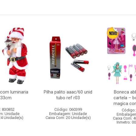
 com luminaria
Pilha palito aaac/60 unid
Boneca abb
x33cm
tubo ref r03
cartela – 
magica com
: 830852
Código: 060399
Código:
m: Unidade
Embalagem: Unidade
Embalagem
24 Unidade(s)
Caixa Com: 20 Unidade(s)
Caixa Com: 4
Inmetro: 0