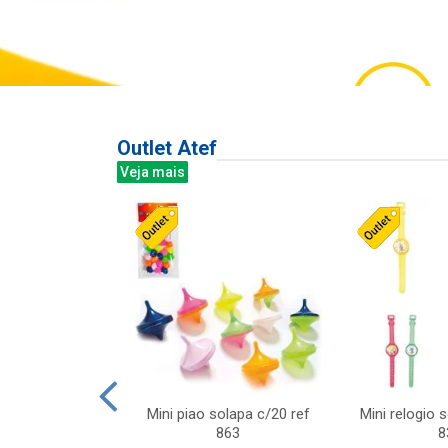
Outlet Atef
Veja mais
last c/div
Mini piao solapa c/20 ref
Mini relogio 
m ursinhos sor
863
8