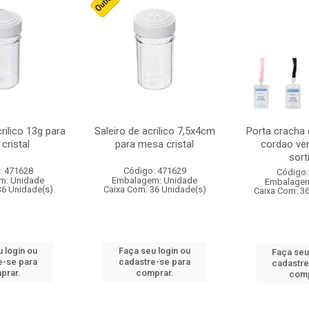
crilico 13g para
Saleiro de acrilico 7,5x4cm
Porta cracha
cristal
para mesa cristal
cordao ver
sort
: 471628
Código: 471629
Código:
m: Unidade
Embalagem: Unidade
Embalagem
36 Unidade(s)
Caixa Com: 36 Unidade(s)
Caixa Com: 3
 login ou
Faça seu login ou
Faça seu
e-se para
cadastre-se para
cadastre
prar.
comprar.
comp