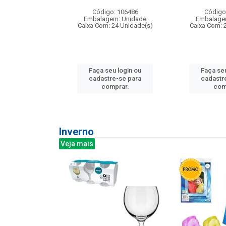
: 275814
Código: 106486
Código
m: Unidade
Embalagem: Unidade
Embalage
240 Unidade(s)
Caixa Com: 24 Unidade(s)
Caixa Com: 
u login ou
Faça seu login ou
Faça seu
e-se para
cadastre-se para
cadastr
prar.
comprar.
com
Inverno
Veja mais