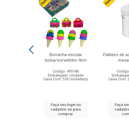
stico n.4 12cm
Borracha escolar
Paliteiro de a
bolsa/sorvetinho 4cm
mesa 
: 940550
Código: 495186
Código
m: Unidade
Embalagem: Unidade
Embalage
24 Unidade(s)
Caixa Com: 576 Unidade(s)
Caixa Com: 
u login ou
Faça seu login ou
Faça seu
e-se para
cadastre-se para
cadastr
prar.
comprar.
com