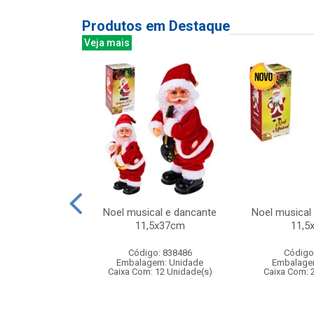
Produtos em Destaque
Veja mais
 niveis 190l
Noel musical e dancante
Noel musical
x25cm
11,5x37cm
11,5
: 831938
Código: 838486
Código
m: Unidade
Embalagem: Unidade
Embalage
12 Unidade(s)
Caixa Com: 12 Unidade(s)
Caixa Com: 
007345/2018