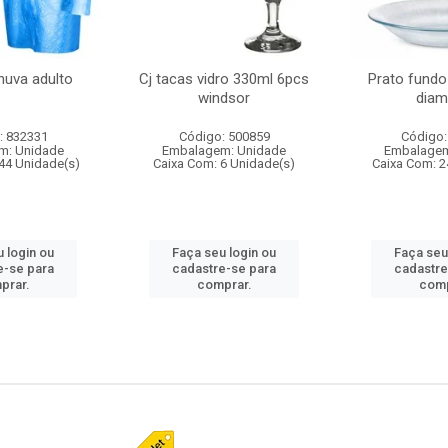
huva adulto
Cj tacas vidro 330ml 6pcs
Prato fundo
windsor
diam
: 832331
Código: 500859
Código:
m: Unidade
Embalagem: Unidade
Embalagem
44 Unidade(s)
Caixa Com: 6 Unidade(s)
Caixa Com: 2
 login ou
Faça seu login ou
Faça seu
e-se para
cadastre-se para
cadastre
prar.
comprar.
comp