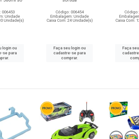
r 380ml so
sortida
: 006453
Código: 006454
Código:
m: Unidade
Embalagem: Unidade
Embalagem
30 Unidade(s)
Caixa Com: 24 Unidade(s)
Caixa Com: 1
 login ou
Faça seu login ou
Faça seu
e-se para
cadastre-se para
cadastre
prar.
comprar.
comp