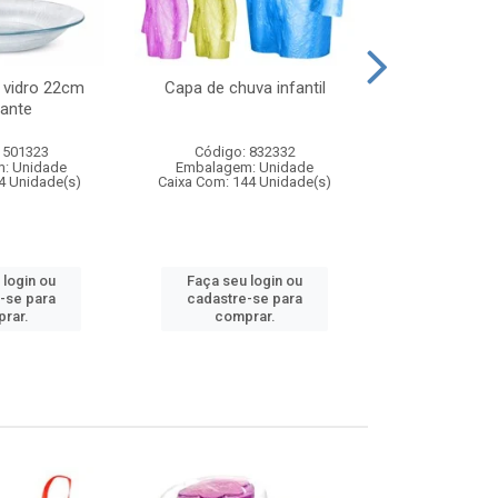
 vidro 22cm
Capa de chuva infantil
Jg prato fun
ante
diam
 501323
Código: 832332
Código:
: Unidade
Embalagem: Unidade
Embalagem
4 Unidade(s)
Caixa Com: 144 Unidade(s)
Caixa Com: 6
 login ou
Faça seu login ou
Faça seu 
-se para
cadastre-se para
cadastre
rar.
comprar.
comp