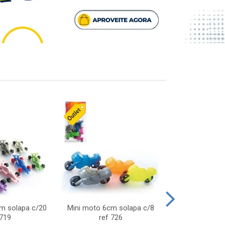
cm solapa c/20
Mini moto 6cm solapa c/8
Giro helice so
 719
ref 726
75