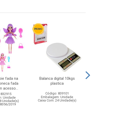
ie fada na
Balanca digital 10kgs
Abajur de 
boneca fada
plastica
c/sensor
 acesso...
Código: 839101
Código:
 832915
Embalagem: Unidade
Embalagem
: Unidade
Caixa Com: 24 Unidade(s)
Caixa Com: 12
8 Unidade(s)
08356/2019