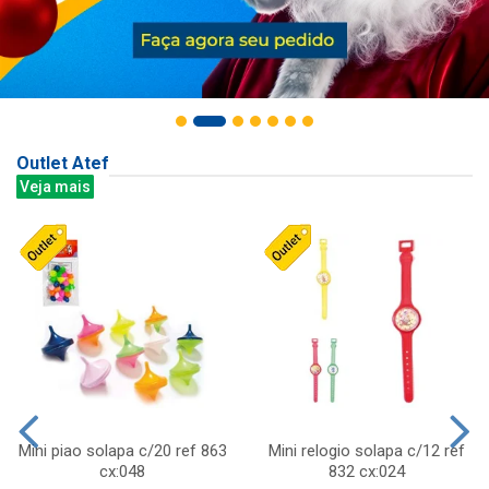
Outlet Atef
Veja mais
Mini piao solapa c/20 ref 863
Mini relogio solapa c/12 ref
cx:048
832 cx:024