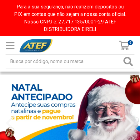
Para a sua segurança, não realizem depósitos ou
PIX em contas que não sejam a nossa conta oficial.
Nosso CNPJ é: 27.717.135/0001-29 ATEF
DISTRIBUIDORA EIRELI
0