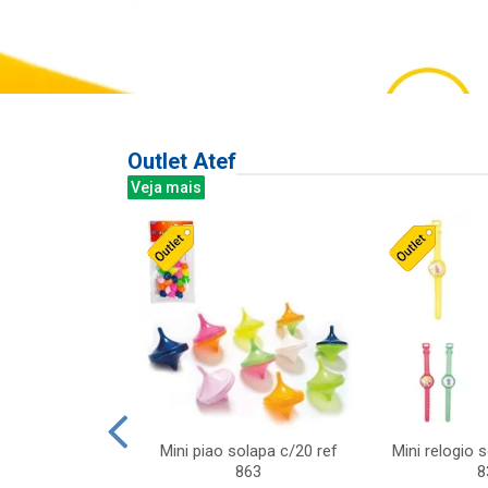
Outlet Atef
Veja mais
last c/div
Mini piao solapa c/20 ref
Mini relogio 
m ursinhos sor
863
8