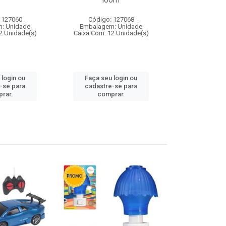
loom
 127060
Código: 127068
Código:
: Unidade
Embalagem: Unidade
Embalagem
2 Unidade(s)
Caixa Com: 12 Unidade(s)
Caixa Com: 1
 login ou
Faça seu login ou
Faça seu 
-se para
cadastre-se para
cadastre
rar.
comprar.
comp