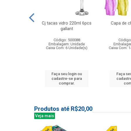
o raso 25,5cm
Cj tacas vidro 220ml 6pcs
Capa de c
e petala
gallant
: 503787
Código: 500088
Código
m: Unidade
Embalagem: Unidade
Embalage
24 Unidade(s)
Caixa Com: 6 Unidade(s)
Caixa Com: 1
u login ou
Faça seu login ou
Faça seu
e-se para
cadastre-se para
cadastr
prar.
comprar.
com
Produtos até R$20,00
Veja mais