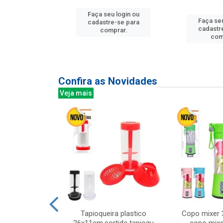
u login ou
Faça seu login ou
Faça seu
e-se para
cadastre-se para
cadastr
prar.
comprar.
com
Confira as Novidades
Veja mais
mesa cer 18cm
Tapioqueira plastico
Copo mixer 