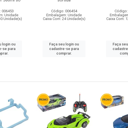
r 380ml so
sortida
: 006453
Código: 006454
Código:
m: Unidade
Embalagem: Unidade
Embalagem
30 Unidade(s)
Caixa Com: 24 Unidade(s)
Caixa Com: 1
 login ou
Faça seu login ou
Faça seu
e-se para
cadastre-se para
cadastre
prar.
comprar.
comp