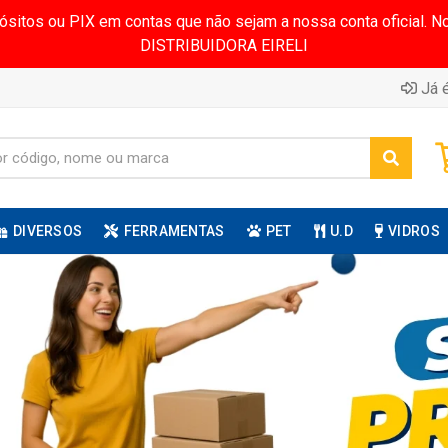
pósitos ou PIX em contas que não sejam a nossa conta oficial.
DISTRIBUIDORA EIRELI
Já é
DIVERSOS
FERRAMENTAS
PET
U.D
VIDROS