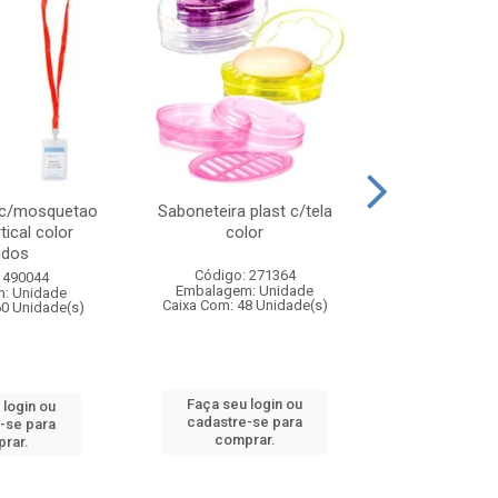
 c/mosquetao
Saboneteira plast c/tela
Prato plas
tical color
color
colo
idos
Código: 271364
Código:
 490044
Embalagem: Unidade
Embalagem
: Unidade
Caixa Com: 48 Unidade(s)
Caixa Com: 4
60 Unidade(s)
Faça seu login ou
Faça seu 
 login ou
cadastre-se para
cadastre
-se para
comprar.
comp
rar.