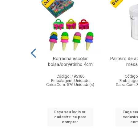
stico n.4 12cm
Borracha escolar
Paliteiro de a
bolsa/sorvetinho 4cm
mesa 
: 940550
Código: 495186
Código
m: Unidade
Embalagem: Unidade
Embalage
24 Unidade(s)
Caixa Com: 576 Unidade(s)
Caixa Com: 
u login ou
Faça seu login ou
Faça seu
e-se para
cadastre-se para
cadastr
prar.
comprar.
com