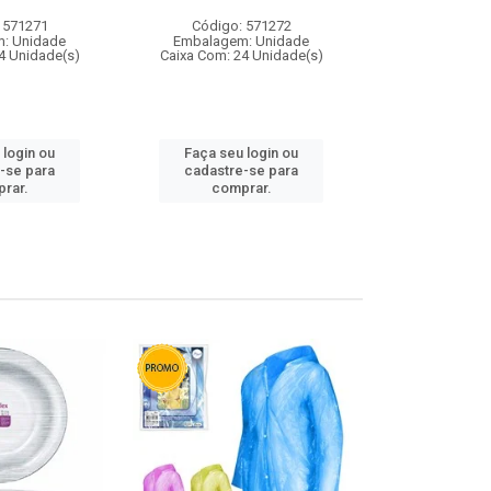
 571271
Código: 571272
Código:
: Unidade
Embalagem: Unidade
Embalagem
4 Unidade(s)
Caixa Com: 24 Unidade(s)
Caixa Com: 4
 login ou
Faça seu login ou
Faça seu 
-se para
cadastre-se para
cadastre
rar.
comprar.
comp