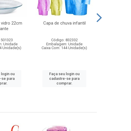
 vidro 22cm
Capa de chuva infantil
Jg prato fun
ante
diam
 501323
Código: 832332
Código:
: Unidade
Embalagem: Unidade
Embalagem
4 Unidade(s)
Caixa Com: 144 Unidade(s)
Caixa Com: 6
 login ou
Faça seu login ou
Faça seu 
-se para
cadastre-se para
cadastre
rar.
comprar.
comp