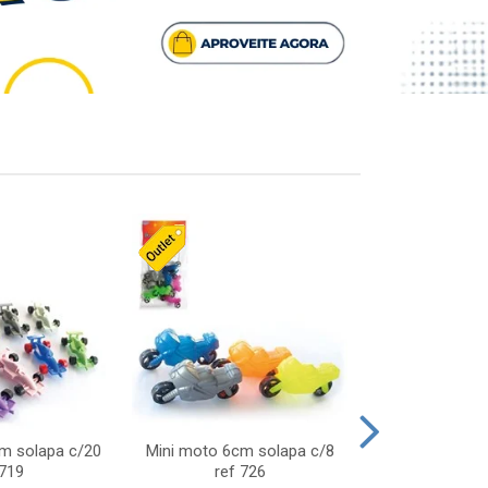
cm solapa c/20
Mini moto 6cm solapa c/8
Giro helice so
 719
ref 726
75