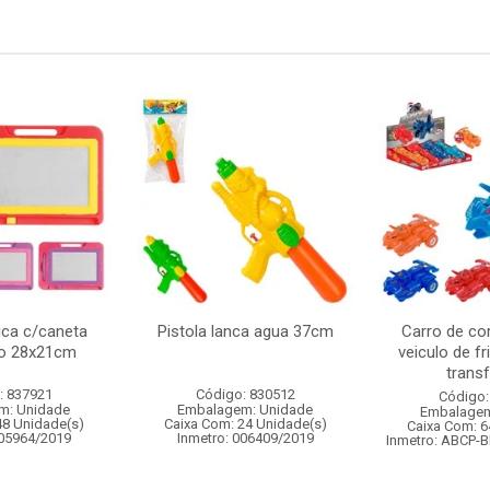
ca c/caneta
Pistola lanca agua 37cm
Carro de cor
to 28x21cm
veiculo de f
transf
: 837921
Código: 830512
Código:
m: Unidade
Embalagem: Unidade
Embalagem
48 Unidade(s)
Caixa Com: 24 Unidade(s)
Caixa Com: 6
005964/2019
Inmetro: 006409/2019
Inmetro: ABCP-B