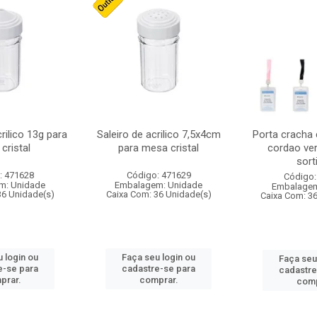
crilico 13g para
Saleiro de acrilico 7,5x4cm
Porta cracha
cristal
para mesa cristal
cordao ver
sort
: 471628
Código: 471629
Código:
m: Unidade
Embalagem: Unidade
Embalagem
36 Unidade(s)
Caixa Com: 36 Unidade(s)
Caixa Com: 3
 login ou
Faça seu login ou
Faça seu
e-se para
cadastre-se para
cadastre
prar.
comprar.
comp