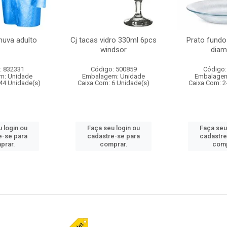
huva adulto
Cj tacas vidro 330ml 6pcs
Prato fundo
windsor
diam
: 832331
Código: 500859
Código:
m: Unidade
Embalagem: Unidade
Embalagem
44 Unidade(s)
Caixa Com: 6 Unidade(s)
Caixa Com: 2
 login ou
Faça seu login ou
Faça seu
e-se para
cadastre-se para
cadastre
prar.
comprar.
comp