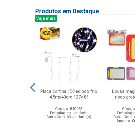
Produtos em Destaque
Veja mais
guete cores
Pisca cortina 150led bco frio
Lousa magi
 1,65mts s/
4,5mx40cm 127v 8f
risco pre
: 075133
Código: 840483
Código
m: Unidade
Embalagem: Unidade
Embalage
60 Unidade(s)
Caixa Com: 60 Unidade(s)
Caixa Com: 
Inmetro: 