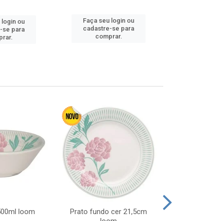
Faça seu 
Faça seu login ou
 login ou
cadastre
cadastre-se para
-se para
comp
comprar.
rar.
 500ml loom
Prato fundo cer 21,5cm
Prato raso c