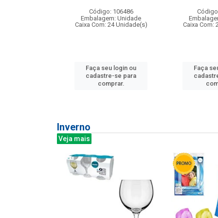
: 275814
Código: 106486
Código
m: Unidade
Embalagem: Unidade
Embalage
240 Unidade(s)
Caixa Com: 24 Unidade(s)
Caixa Com: 
u login ou
Faça seu login ou
Faça seu
e-se para
cadastre-se para
cadastr
prar.
comprar.
com
Inverno
Veja mais