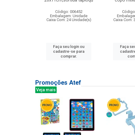
irios
26x11cm,sortida tapioqu
copo mixe
: 135177
Código: 006452
Código
m: Unidade
Embalagem: Unidade
Embalage
12 Unidade(s)
Caixa Com: 24 Unidade(s)
Caixa Com: 
u login ou
Faça seu login ou
Faça seu
e-se para
cadastre-se para
cadastr
prar.
comprar.
com
Promoções Atef
Veja mais