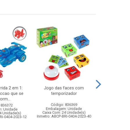
rida 2 em 1:
Jogo das faces com
Noel musica
riccao que se
temporizador
7x14x
orm...
Código: 836369
Código:
 836372
Embalagem: Unidade
Embalagem
: Unidade
Caixa Com: 24 Unidade(s)
Caixa Com: 2
4 Unidade(s)
Inmetro: ABCP-BRI-0404-2023-40
RI-0404-2023-12