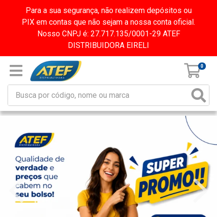
Para a sua segurança, não realizem depósitos ou
PIX em contas que não sejam a nossa conta oficial.
Nosso CNPJ é: 27.717.135/0001-29 ATEF
DISTRIBUIDORA EIRELI
0