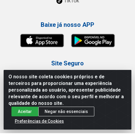
TikTok
Baixe já nosso APP
Site Seguro
O nosso site coleta cookies próprios e de
terceiros para proporcionar uma experiência
personalizada ao usuário, apresentar publicidade
relevante de acordo com o seu perfil e melhorar a
Loja / Showroom
qualidade do nosso site.
Aceitar
Negar não essenciais
Tel.: (11) 3227-0546
Av Vautier, 587/597 - Pari - São Paulo/SP
Preferências de Cookies