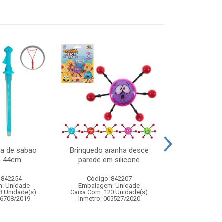
ha de sabao
Brinquedo aranha desce
Piano fazend
e 44cm
parede em silicone
som 28
 842254
Código: 842207
Código:
: Unidade
Embalagem: Unidade
Embalagem
8 Unidade(s)
Caixa Com: 120 Unidade(s)
Caixa Com: 1
06708/2019
Inmetro: 005527/2020
Inmetro: 0