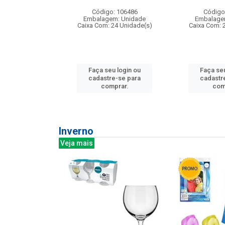
: 275814
Código: 106486
Código
m: Unidade
Embalagem: Unidade
Embalage
240 Unidade(s)
Caixa Com: 24 Unidade(s)
Caixa Com: 
u login ou
Faça seu login ou
Faça seu
e-se para
cadastre-se para
cadastr
prar.
comprar.
com
Inverno
Veja mais