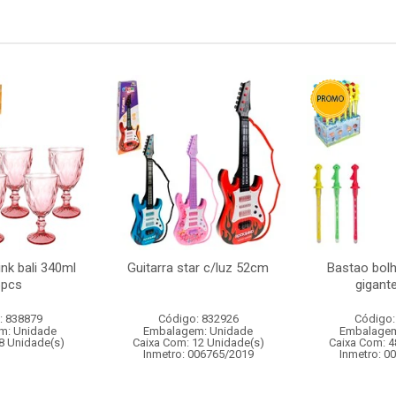
ink bali 340ml
Guitarra star c/luz 52cm
Bastao bol
6pcs
gigant
: 838879
Código: 832926
Código:
m: Unidade
Embalagem: Unidade
Embalagem
8 Unidade(s)
Caixa Com: 12 Unidade(s)
Caixa Com: 4
Inmetro: 006765/2019
Inmetro: 0