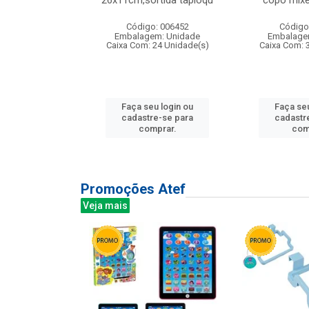
irios
26x11cm,sortida tapioqu
copo mixe
: 135177
Código: 006452
Código
m: Unidade
Embalagem: Unidade
Embalage
12 Unidade(s)
Caixa Com: 24 Unidade(s)
Caixa Com: 
u login ou
Faça seu login ou
Faça seu
e-se para
cadastre-se para
cadastr
prar.
comprar.
com
Promoções Atef
Veja mais