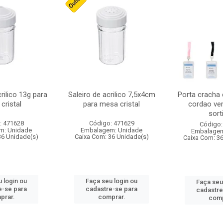
crilico 13g para
Saleiro de acrilico 7,5x4cm
Porta cracha
cristal
para mesa cristal
cordao ver
sort
: 471628
Código: 471629
Código:
m: Unidade
Embalagem: Unidade
Embalagem
36 Unidade(s)
Caixa Com: 36 Unidade(s)
Caixa Com: 3
 login ou
Faça seu login ou
Faça seu
e-se para
cadastre-se para
cadastre
prar.
comprar.
comp