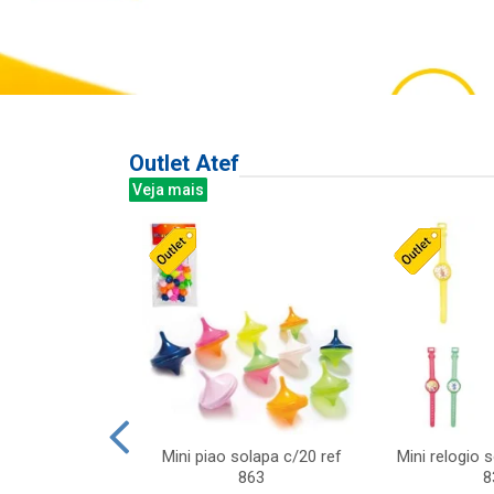
Outlet Atef
Veja mais
last c/div
Mini piao solapa c/20 ref
Mini relogio 
m ursinhos sor
863
8