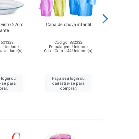
 vidro 22cm
Capa de chuva infantil
Jg prato fun
ante
diam
 501323
Código: 832332
Código:
: Unidade
Embalagem: Unidade
Embalagem
4 Unidade(s)
Caixa Com: 144 Unidade(s)
Caixa Com: 6
 login ou
Faça seu login ou
Faça seu 
-se para
cadastre-se para
cadastre
rar.
comprar.
comp