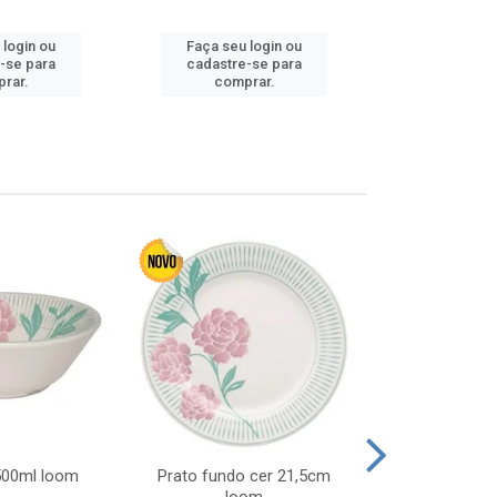
 login ou
Faça seu login ou
Faça seu 
-se para
cadastre-se para
cadastre
rar.
comprar.
comp
 500ml loom
Prato fundo cer 21,5cm
Prato raso c