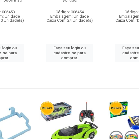
r 380ml so
sortida
: 006453
Código: 006454
Código:
m: Unidade
Embalagem: Unidade
Embalagem
30 Unidade(s)
Caixa Com: 24 Unidade(s)
Caixa Com: 1
 login ou
Faça seu login ou
Faça seu
e-se para
cadastre-se para
cadastre
prar.
comprar.
comp