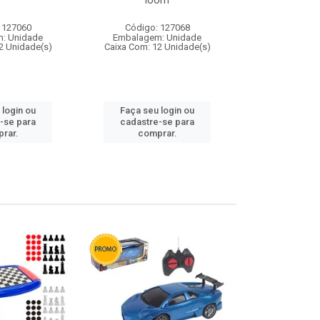
loom
 127060
Código: 127068
Código:
: Unidade
Embalagem: Unidade
Embalagem
2 Unidade(s)
Caixa Com: 12 Unidade(s)
Caixa Com: 1
 login ou
Faça seu login ou
Faça seu 
-se para
cadastre-se para
cadastre
rar.
comprar.
comp