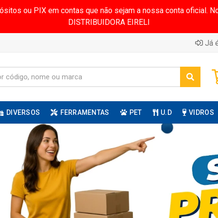
pósitos ou PIX em contas que não sejam a nossa conta oficial.
DISTRIBUIDORA EIRELI
Já é
DIVERSOS
FERRAMENTAS
PET
U.D
VIDROS