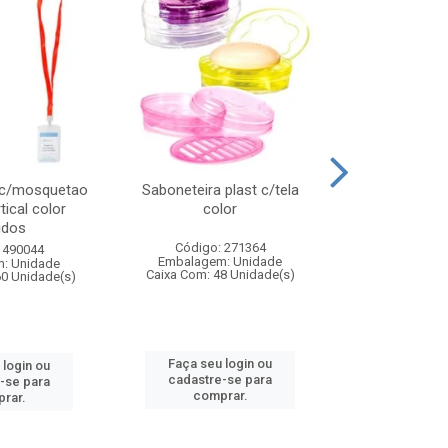
 c/mosquetao
Saboneteira plast c/tela
Prato plas
tical color
color
colo
idos
Código: 271364
Código:
 490044
Embalagem: Unidade
Embalagem
: Unidade
Caixa Com: 48 Unidade(s)
Caixa Com: 4
60 Unidade(s)
Faça seu login ou
Faça seu 
 login ou
cadastre-se para
cadastre
-se para
comprar.
comp
rar.