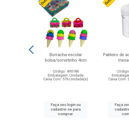
stico n.4 12cm
Borracha escolar
Paliteiro de a
bolsa/sorvetinho 4cm
mesa 
: 940550
Código: 495186
Código
m: Unidade
Embalagem: Unidade
Embalage
24 Unidade(s)
Caixa Com: 576 Unidade(s)
Caixa Com: 
u login ou
Faça seu login ou
Faça seu
e-se para
cadastre-se para
cadastr
prar.
comprar.
com