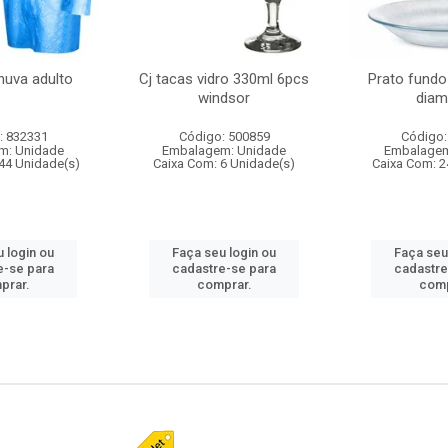
huva adulto
Cj tacas vidro 330ml 6pcs
Prato fundo
windsor
diam
: 832331
Código: 500859
Código:
m: Unidade
Embalagem: Unidade
Embalagem
44 Unidade(s)
Caixa Com: 6 Unidade(s)
Caixa Com: 2
 login ou
Faça seu login ou
Faça seu
e-se para
cadastre-se para
cadastre
prar.
comprar.
comp