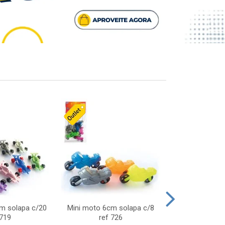
cm solapa c/20
Mini moto 6cm solapa c/8
Giro helice so
 719
ref 726
75