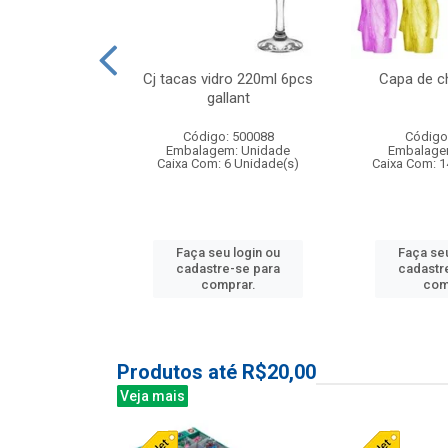
 vidro 23,5cm
Cj tacas vidro 220ml 6pcs
Capa de c
e petala
gallant
: 503788
Código: 500088
Código
m: Unidade
Embalagem: Unidade
Embalage
24 Unidade(s)
Caixa Com: 6 Unidade(s)
Caixa Com: 1
u login ou
Faça seu login ou
Faça seu
e-se para
cadastre-se para
cadastr
prar.
comprar.
com
Produtos até R$20,00
Veja mais