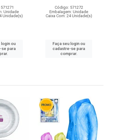
 571271
Código: 571272
Código:
: Unidade
Embalagem: Unidade
Embalagem
4 Unidade(s)
Caixa Com: 24 Unidade(s)
Caixa Com: 4
 login ou
Faça seu login ou
Faça seu 
-se para
cadastre-se para
cadastre
rar.
comprar.
comp