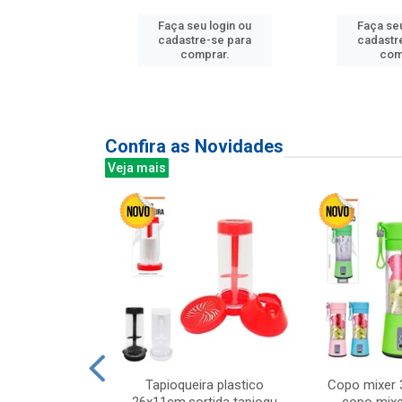
u login ou
Faça seu login ou
Faça seu
e-se para
cadastre-se para
cadastr
prar.
comprar.
com
Confira as Novidades
Veja mais
mesa cer 18cm
Tapioqueira plastico
Copo mixer 