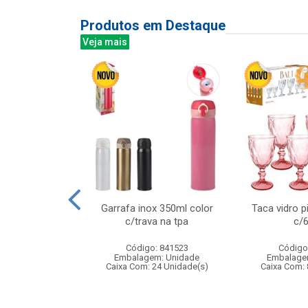
Produtos em Destaque
Veja mais
dardo 28cm
Garrafa inox 350ml color
Taca vidro p
c/trava na tpa
c/
: 837371
Código: 841523
Código
m: Unidade
Embalagem: Unidade
Embalage
24 Unidade(s)
Caixa Com: 24 Unidade(s)
Caixa Com: 