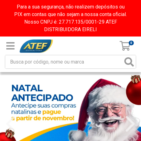
Para a sua segurança, não realizem depósitos ou
PIX em contas que não sejam a nossa conta oficial.
Nosso CNPJ é: 27.717.135/0001-29 ATEF
DISTRIBUIDORA EIRELI
0