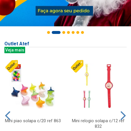
Outlet Atef
Veja mais
Mini piao solapa c/20 ref 863
Mini relogio solapa c/12 ref
832