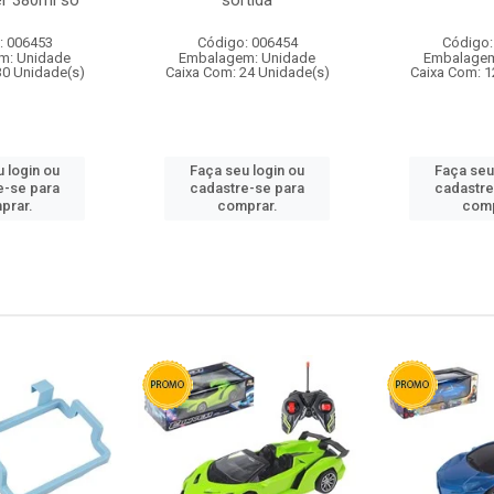
r 380ml so
sortida
: 006453
Código: 006454
Código:
m: Unidade
Embalagem: Unidade
Embalagem
30 Unidade(s)
Caixa Com: 24 Unidade(s)
Caixa Com: 1
 login ou
Faça seu login ou
Faça seu
e-se para
cadastre-se para
cadastre
prar.
comprar.
comp