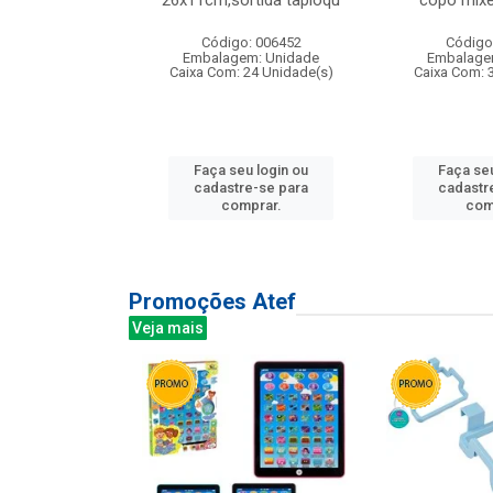
irios
26x11cm,sortida tapioqu
copo mixe
: 135177
Código: 006452
Código
m: Unidade
Embalagem: Unidade
Embalage
12 Unidade(s)
Caixa Com: 24 Unidade(s)
Caixa Com: 
u login ou
Faça seu login ou
Faça seu
e-se para
cadastre-se para
cadastr
prar.
comprar.
com
Promoções Atef
Veja mais