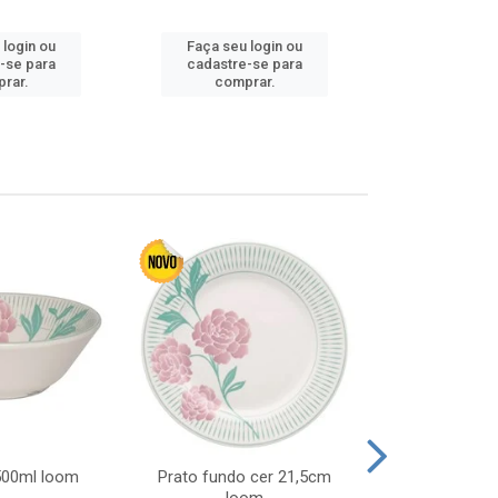
 login ou
Faça seu login ou
Faça seu 
-se para
cadastre-se para
cadastre
rar.
comprar.
comp
 500ml loom
Prato fundo cer 21,5cm
Prato raso c