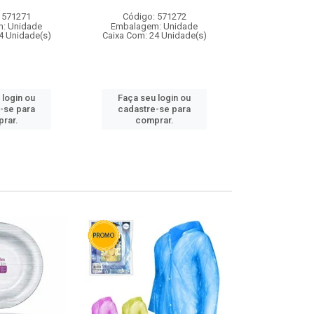
 571271
Código: 571272
Código:
: Unidade
Embalagem: Unidade
Embalagem
4 Unidade(s)
Caixa Com: 24 Unidade(s)
Caixa Com: 4
 login ou
Faça seu login ou
Faça seu 
-se para
cadastre-se para
cadastre
rar.
comprar.
comp