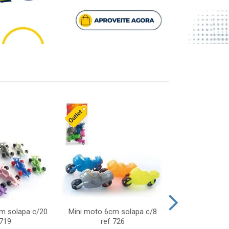
cm solapa c/20
Mini moto 6cm solapa c/8
Giro helice so
 719
ref 726
75