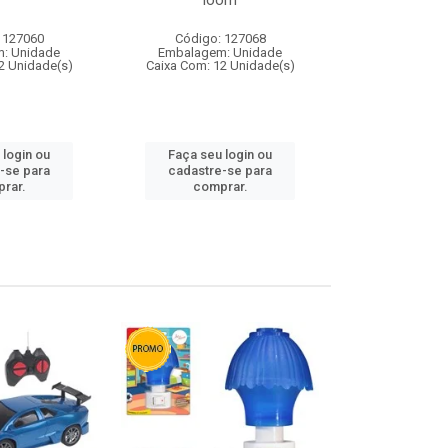
loom
 127060
Código: 127068
Código:
: Unidade
Embalagem: Unidade
Embalagem
2 Unidade(s)
Caixa Com: 12 Unidade(s)
Caixa Com: 1
 login ou
Faça seu login ou
Faça seu 
-se para
cadastre-se para
cadastre
rar.
comprar.
comp