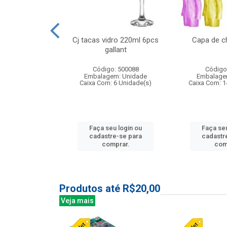
o raso 25,5cm
Cj tacas vidro 220ml 6pcs
Capa de c
e petala
gallant
: 503787
Código: 500088
Código
m: Unidade
Embalagem: Unidade
Embalage
24 Unidade(s)
Caixa Com: 6 Unidade(s)
Caixa Com: 1
u login ou
Faça seu login ou
Faça seu
e-se para
cadastre-se para
cadastr
prar.
comprar.
com
Produtos até R$20,00
Veja mais