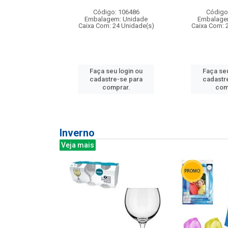
: 275814
Código: 106486
Código
m: Unidade
Embalagem: Unidade
Embalage
240 Unidade(s)
Caixa Com: 24 Unidade(s)
Caixa Com: 
u login ou
Faça seu login ou
Faça seu
e-se para
cadastre-se para
cadastr
prar.
comprar.
com
Inverno
Veja mais