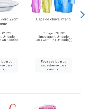
 vidro 22cm
Capa de chuva infantil
Jg prato fun
ante
diam
 501323
Código: 832332
Código:
: Unidade
Embalagem: Unidade
Embalagem
4 Unidade(s)
Caixa Com: 144 Unidade(s)
Caixa Com: 6
 login ou
Faça seu login ou
Faça seu 
-se para
cadastre-se para
cadastre
rar.
comprar.
comp