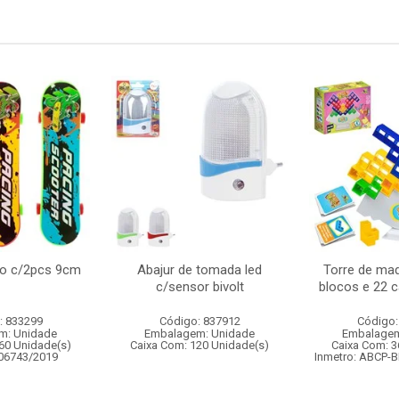
do c/2pcs 9cm
Abajur de tomada led
Torre de ma
c/sensor bivolt
blocos e 22 c
: 833299
Código: 837912
Código:
m: Unidade
Embalagem: Unidade
Embalagem
60 Unidade(s)
Caixa Com: 120 Unidade(s)
Caixa Com: 3
006743/2019
Inmetro: ABCP-B