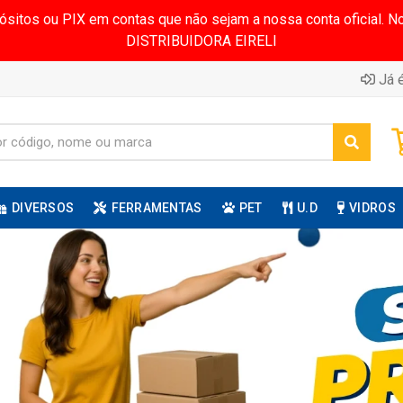
pósitos ou PIX em contas que não sejam a nossa conta oficial.
DISTRIBUIDORA EIRELI
Já é
DIVERSOS
FERRAMENTAS
PET
U.D
VIDROS