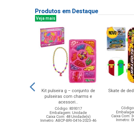
Produtos em Destaque
Veja mais
mber bali 340ml
Kit pulseira g – conjunto de
Skate de de
6pcs
pulseiras com charms e
acessori...
: 838880
Código
Código: 839317
m: Unidade
Embalage
Embalagem: Unidade
 8 Unidade(s)
Caixa Com: 3
Caixa Com: 48 Unidade(s)
Inmetro: 
Inmetro: ABCP-BRI-0416-2023-46