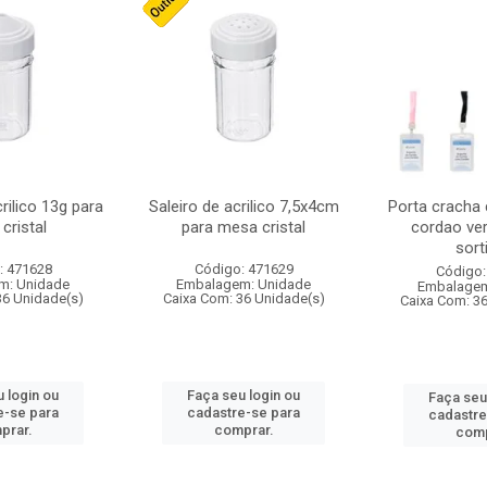
crilico 13g para
Saleiro de acrilico 7,5x4cm
Porta cracha
cristal
para mesa cristal
cordao ver
sort
: 471628
Código: 471629
Código:
m: Unidade
Embalagem: Unidade
Embalagem
36 Unidade(s)
Caixa Com: 36 Unidade(s)
Caixa Com: 3
 login ou
Faça seu login ou
Faça seu
e-se para
cadastre-se para
cadastre
prar.
comprar.
comp