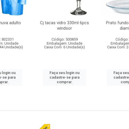
huva adulto
Cj tacas vidro 330ml 6pcs
Prato fundo
windsor
diam
: 832331
Código: 500859
Código:
m: Unidade
Embalagem: Unidade
Embalagem
44 Unidade(s)
Caixa Com: 6 Unidade(s)
Caixa Com: 2
 login ou
Faça seu login ou
Faça seu
e-se para
cadastre-se para
cadastre
prar.
comprar.
comp