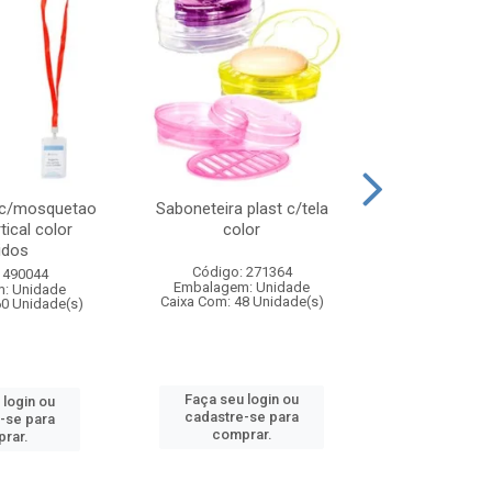
 c/mosquetao
Saboneteira plast c/tela
Prato plas
tical color
color
colo
idos
Código: 271364
Código:
 490044
Embalagem: Unidade
Embalagem
: Unidade
Caixa Com: 48 Unidade(s)
Caixa Com: 4
60 Unidade(s)
Faça seu login ou
Faça seu 
 login ou
cadastre-se para
cadastre
-se para
comprar.
comp
rar.