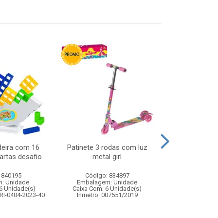
deira com 16
Patinete 3 rodas com luz
Carro de poli
artas desafio
metal girl
remoto 7 fun
pol
 840195
Código: 834897
Código:
: Unidade
Embalagem: Unidade
Embalagem
6 Unidade(s)
Caixa Com: 6 Unidade(s)
Caixa Com: 1
RI-0404-2023-40
Inmetro: 007551/2019
Inmetro: 12444