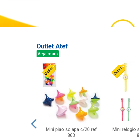
Outlet Atef
Veja mais
last c/div
Mini piao solapa c/20 ref
Mini relogio 
m ursinhos sor
863
8