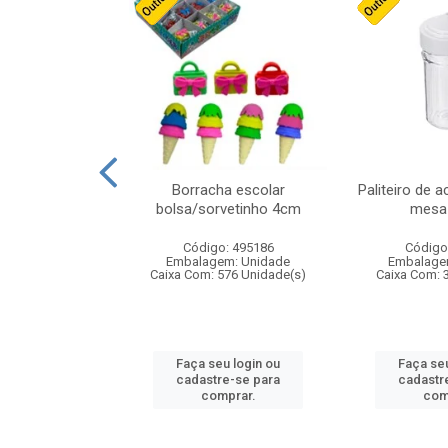
stico n.4 12cm
Borracha escolar
Paliteiro de a
bolsa/sorvetinho 4cm
mesa 
: 940550
Código: 495186
Código
m: Unidade
Embalagem: Unidade
Embalage
24 Unidade(s)
Caixa Com: 576 Unidade(s)
Caixa Com: 
u login ou
Faça seu login ou
Faça seu
e-se para
cadastre-se para
cadastr
prar.
comprar.
com