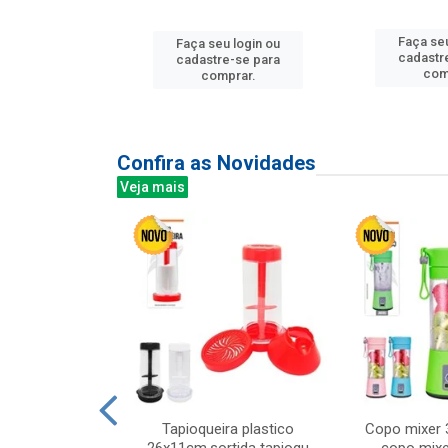
u login ou
Faça seu
Faça seu login ou
e-se para
cadastr
cadastre-se para
prar.
com
comprar.
Confira as Novidades
Veja mais
mesa cer 18cm
Tapioqueira plastico
Copo mixer 