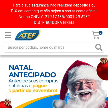
Para a sua segurança, não realizem depósitos ou
PIX em contas que não sejam a nossa conta oficial.
Nosso CNPJ é: 27.717.135/0001-29 ATEF
DISTRIBUIDORA EIRELI
0