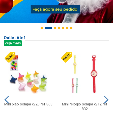
Outlet Atef
Veja mais
Mini piao solapa c/20 ref 863
Mini relogio solapa c/12 ref
832