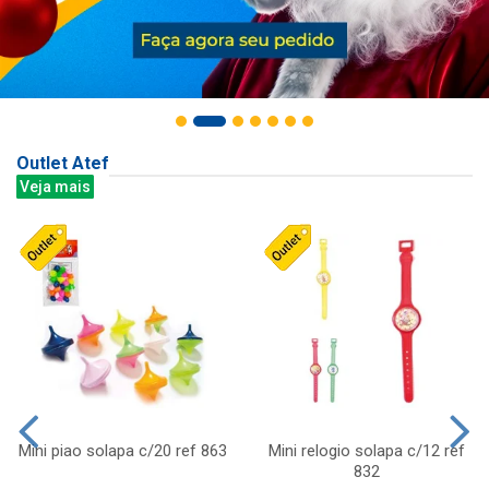
Outlet Atef
Veja mais
Mini piao solapa c/20 ref 863
Mini relogio solapa c/12 ref
832