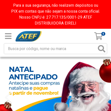
Para a sua segurança, não realizem depósitos ou
PIX em contas que não sejam a nossa conta oficial.
Nosso CNPJ é: 27.717.135/0001-29 ATEF
DISTRIBUIDORA EIRELI
0