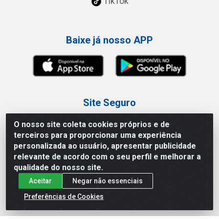
TikTok
Baixe já nosso APP
Site Seguro
O nosso site coleta cookies próprios e de
terceiros para proporcionar uma experiência
personalizada ao usuário, apresentar publicidade
relevante de acordo com o seu perfil e melhorar a
Loja / Showroom
qualidade do nosso site.
Aceitar
Negar não essenciais
Tel.: (11) 3227-0546
Av Vautier, 587/597 - Pari - São Paulo/SP
Preferências de Cookies