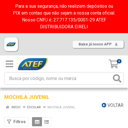
Para a sua segurança, não realizem depósitos ou
PIX em contas que não sejam a nossa conta oficial.
Nosso CNPJ é: 27.717.135/0001-29 ATEF
DISTRIBUIDORA EIRELI
Baixe já nosso APP
0
MOCHILA JUVENIL
VOLTAR
INÍCIO
ESCOLAR
MOCHILA JUVENIL
Filtros