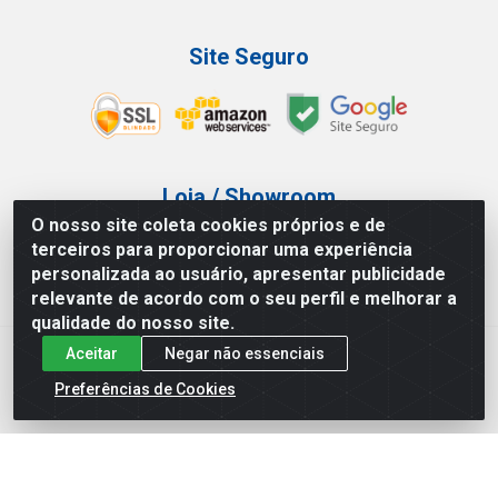
Site Seguro
Loja / Showroom
O nosso site coleta cookies próprios e de
Tel.: (11) 3227-0546
terceiros para proporcionar uma experiência
Av Vautier, 587/597 - Pari - São Paulo/SP
personalizada ao usuário, apresentar publicidade
relevante de acordo com o seu perfil e melhorar a
qualidade do nosso site.
Aceitar
Negar não essenciais
Atef Distribuidora LTDA - Av. Vautier, 585/597 - Pari - São
Paulo/SP - CEP 03.032-000 - CNPJ 27.717.135/0001-29
Preferências de Cookies