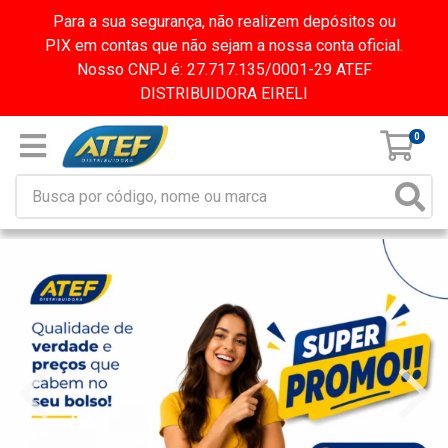
Para a sua segurança, não realizem depósitos ou
PIX em contas que não sejam a nossa conta oficial.
Nosso CNPJ é: 27.717.135/0001-29 ATEF
DISTRIBUIDORA EIRELI
0