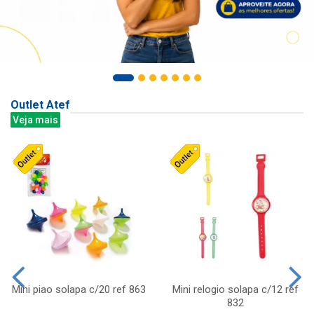
Outlet Atef
Veja mais
Mini piao solapa c/20 ref 863
Mini relogio solapa c/12 ref
832