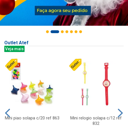
Outlet Atef
Veja mais
Mini piao solapa c/20 ref 863
Mini relogio solapa c/12 ref
832