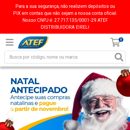
Para a sua segurança, não realizem depósitos ou
PIX em contas que não sejam a nossa conta oficial.
Nosso CNPJ é: 27.717.135/0001-29 ATEF
DISTRIBUIDORA EIRELI
0