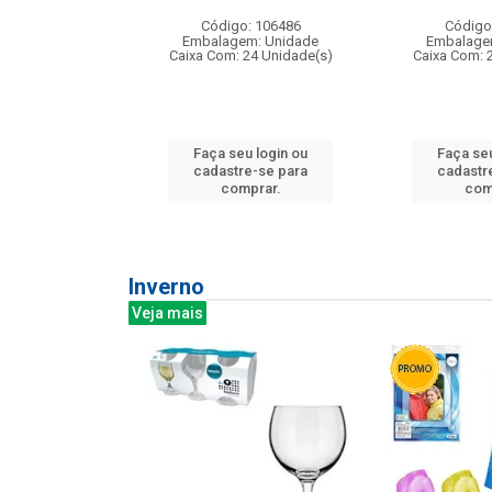
: 275814
Código: 106486
Código
m: Unidade
Embalagem: Unidade
Embalage
240 Unidade(s)
Caixa Com: 24 Unidade(s)
Caixa Com: 
u login ou
Faça seu login ou
Faça seu
e-se para
cadastre-se para
cadastr
prar.
comprar.
com
Inverno
Veja mais