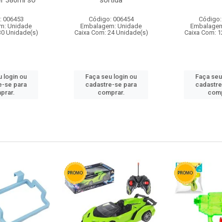
r 380ml so
sortida
: 006453
Código: 006454
Código:
m: Unidade
Embalagem: Unidade
Embalagem
30 Unidade(s)
Caixa Com: 24 Unidade(s)
Caixa Com: 1
 login ou
Faça seu login ou
Faça seu
e-se para
cadastre-se para
cadastre
prar.
comprar.
comp