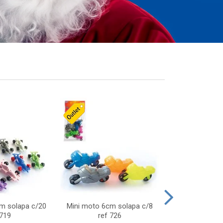
cm solapa c/20
Mini moto 6cm solapa c/8
Giro helice so
 719
ref 726
75