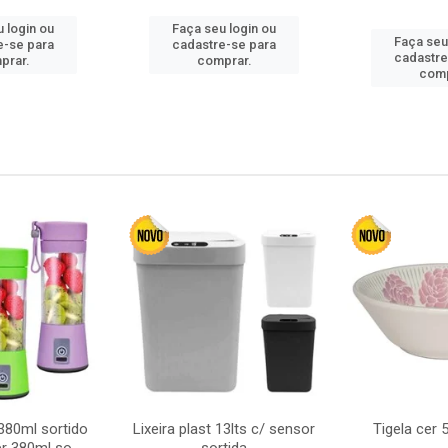
 login ou
Faça seu login ou
Faça seu
e-se para
cadastre-se para
cadastre
prar.
comprar.
comp
380ml sortido
Lixeira plast 13lts c/ sensor
Tigela cer