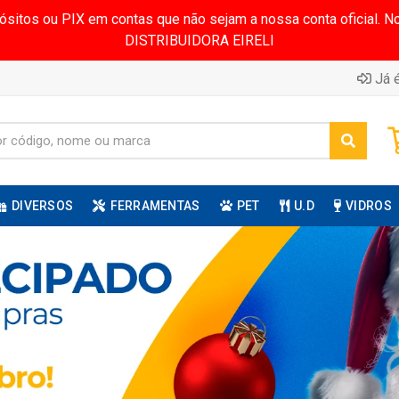
pósitos ou PIX em contas que não sejam a nossa conta oficial.
DISTRIBUIDORA EIRELI
Já é
DIVERSOS
FERRAMENTAS
PET
U.D
VIDROS