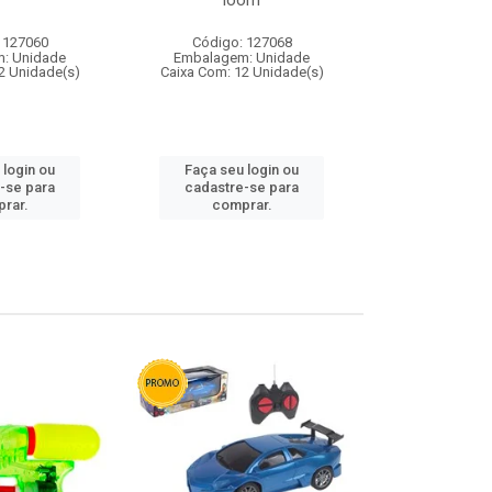
loom
 127060
Código: 127068
Código:
: Unidade
Embalagem: Unidade
Embalagem
2 Unidade(s)
Caixa Com: 12 Unidade(s)
Caixa Com: 1
 login ou
Faça seu login ou
Faça seu 
-se para
cadastre-se para
cadastre
rar.
comprar.
comp