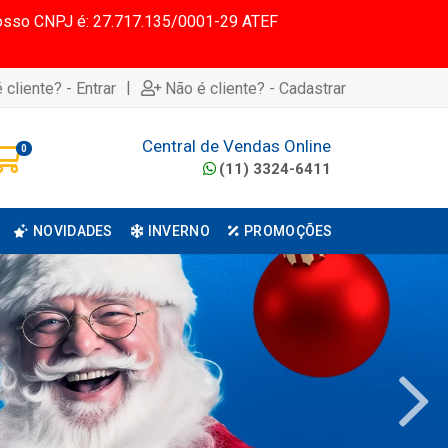
 Nosso CNPJ é: 27.717.135/0001-29 ATEF
|
 cliente? - Entrar
Não é cliente? - Cadastrar
Central de Vendas Online
0
(11) 3324-6411
NOVIDADES
INVERNO
PROMOÇÕES