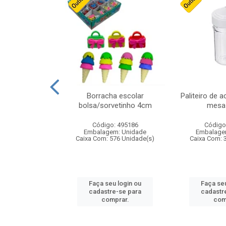
cores sortidas
Borracha escolar
Paliteiro de a
ref 130s
bolsa/sorvetinho 4cm
mesa 
: 826147
Código: 495186
Código
m: Unidade
Embalagem: Unidade
Embalage
160 Unidade(s)
Caixa Com: 576 Unidade(s)
Caixa Com: 
u login ou
Faça seu login ou
Faça seu
e-se para
cadastre-se para
cadastr
prar.
comprar.
com