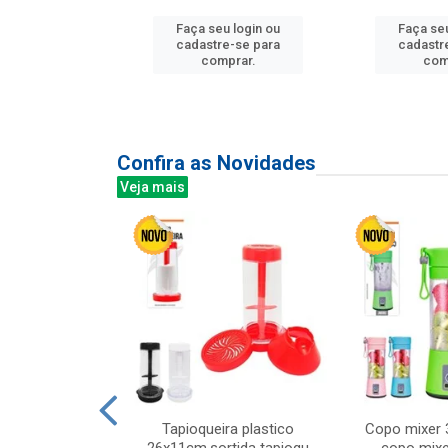
Faça seu login ou
Faça seu
u login ou
cadastre-se para
cadastr
e-se para
comprar.
com
prar.
Confira as Novidades
Veja mais
mesa cer 18cm
Tapioqueira plastico
Copo mixer 