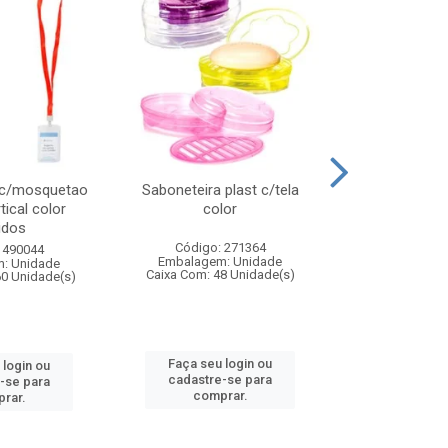
 c/mosquetao
Saboneteira plast c/tela
Prato plas
tical color
color
colo
idos
Código: 271364
Código:
 490044
Embalagem: Unidade
Embalagem
: Unidade
Caixa Com: 48 Unidade(s)
Caixa Com: 4
60 Unidade(s)
Faça seu login ou
Faça seu 
 login ou
cadastre-se para
cadastre
-se para
comprar.
comp
rar.