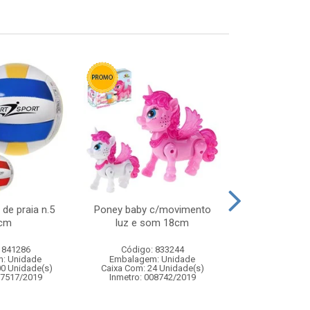
 de praia n.5
Poney baby c/movimento
Jogo barril
cm
luz e som 18cm
bon
 841286
Código: 833244
Código:
: Unidade
Embalagem: Unidade
Embalagem
00 Unidade(s)
Caixa Com: 24 Unidade(s)
Caixa Com: 9
07517/2019
Inmetro: 008742/2019
Inmetro: 0