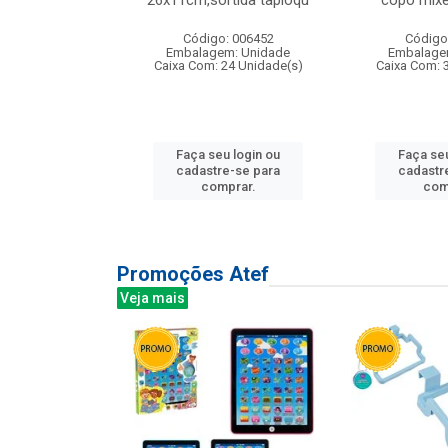
irios
26x11cm,sortida tapioqu
copo mixe
: 135177
Código: 006452
Código
m: Unidade
Embalagem: Unidade
Embalage
12 Unidade(s)
Caixa Com: 24 Unidade(s)
Caixa Com: 
u login ou
Faça seu login ou
Faça seu
e-se para
cadastre-se para
cadastr
prar.
comprar.
com
Promoções Atef
Veja mais