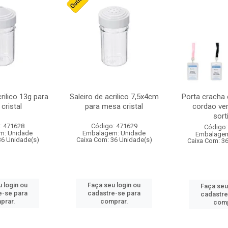
crilico 13g para
Saleiro de acrilico 7,5x4cm
Porta cracha
cristal
para mesa cristal
cordao ver
sort
: 471628
Código: 471629
Código:
m: Unidade
Embalagem: Unidade
Embalagem
36 Unidade(s)
Caixa Com: 36 Unidade(s)
Caixa Com: 3
 login ou
Faça seu login ou
Faça seu
e-se para
cadastre-se para
cadastre
prar.
comprar.
comp