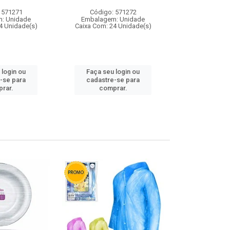
 571271
Código: 571272
Código:
: Unidade
Embalagem: Unidade
Embalagem
4 Unidade(s)
Caixa Com: 24 Unidade(s)
Caixa Com: 4
 login ou
Faça seu login ou
Faça seu 
-se para
cadastre-se para
cadastre
rar.
comprar.
comp