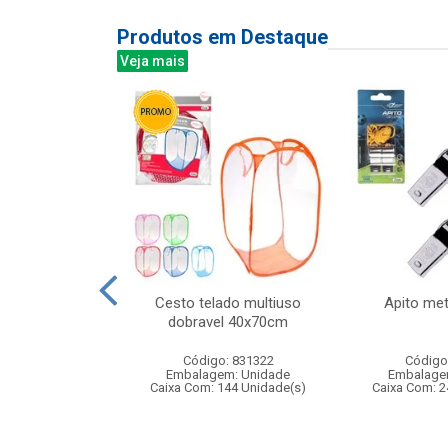
Produtos em Destaque
Veja mais
bra-gelo do
Cesto telado multiuso
Apito met
- brinquedo
dobravel 40x70cm
para crian...
Código: 831322
Código
: 833054
Embalagem: Unidade
Embalage
m: Unidade
Caixa Com: 144 Unidade(s)
Caixa Com: 2
48 Unidade(s)
010004/2023