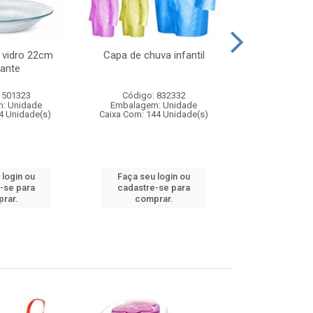
 vidro 22cm
Capa de chuva infantil
Jg prato fun
ante
diam
 501323
Código: 832332
Código:
: Unidade
Embalagem: Unidade
Embalagem
4 Unidade(s)
Caixa Com: 144 Unidade(s)
Caixa Com: 6
 login ou
Faça seu login ou
Faça seu 
-se para
cadastre-se para
cadastre
rar.
comprar.
comp