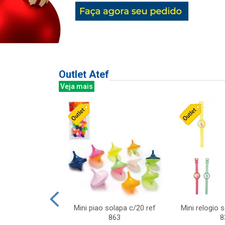
Outlet Atef
Veja mais
last c/div
Mini piao solapa c/20 ref
Mini relogio 
m ursinhos sor
863
8