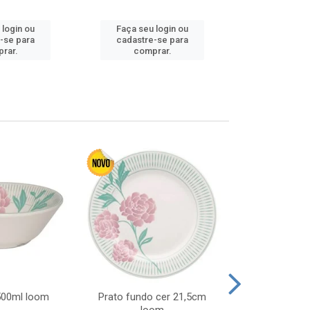
 login ou
Faça seu login ou
Faça seu 
-se para
cadastre-se para
cadastre
rar.
comprar.
comp
 500ml loom
Prato fundo cer 21,5cm
Prato raso c