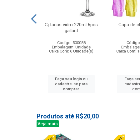
o raso 25,5cm
Cj tacas vidro 220ml 6pcs
Capa de c
e petala
gallant
: 503787
Código: 500088
Código
m: Unidade
Embalagem: Unidade
Embalage
24 Unidade(s)
Caixa Com: 6 Unidade(s)
Caixa Com: 1
u login ou
Faça seu login ou
Faça seu
e-se para
cadastre-se para
cadastr
prar.
comprar.
com
Produtos até R$20,00
Veja mais