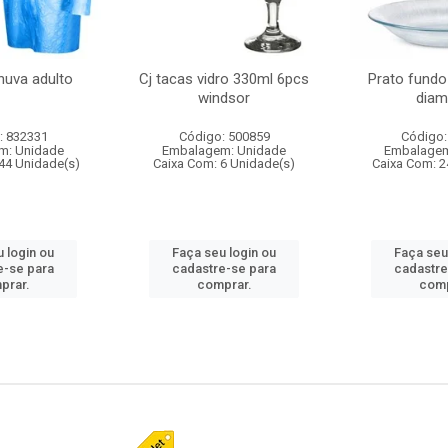
huva adulto
Cj tacas vidro 330ml 6pcs
Prato fundo
windsor
diam
: 832331
Código: 500859
Código:
m: Unidade
Embalagem: Unidade
Embalagem
44 Unidade(s)
Caixa Com: 6 Unidade(s)
Caixa Com: 2
 login ou
Faça seu login ou
Faça seu
e-se para
cadastre-se para
cadastre
prar.
comprar.
comp