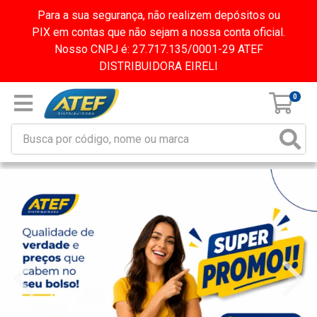
Para a sua segurança, não realizem depósitos ou
PIX em contas que não sejam a nossa conta oficial.
Nosso CNPJ é: 27.717.135/0001-29 ATEF
DISTRIBUIDORA EIRELI
0