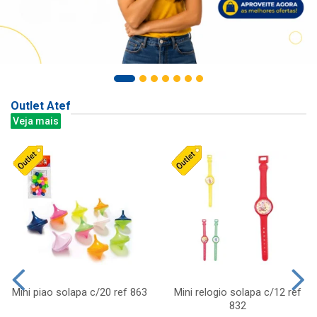
Outlet Atef
Veja mais
Mini piao solapa c/20 ref 863
Mini relogio solapa c/12 ref
832