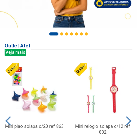
Outlet Atef
Veja mais
Mini piao solapa c/20 ref 863
Mini relogio solapa c/12 ref
832