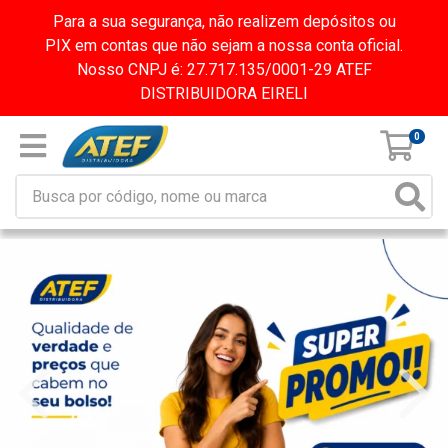
Para a sua segurança, não realizem depósitos ou
PIX em contas que não sejam a nossa conta oficial.
Nosso CNPJ é: 27.717.135/0001-29 ATEF
DISTRIBUIDORA EIRELI
0