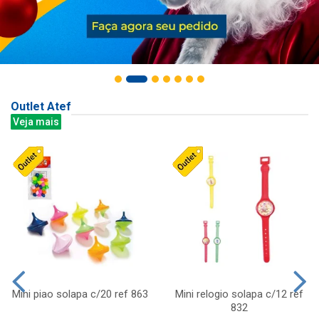
Outlet Atef
Veja mais
Mini piao solapa c/20 ref 863
Mini relogio solapa c/12 ref
832