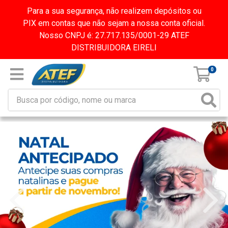
Para a sua segurança, não realizem depósitos ou
PIX em contas que não sejam a nossa conta oficial.
Nosso CNPJ é: 27.717.135/0001-29 ATEF
DISTRIBUIDORA EIRELI
0