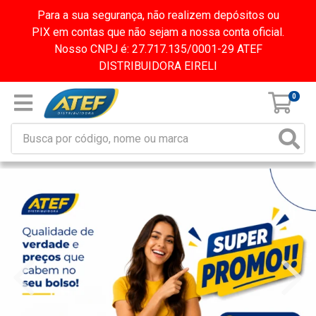
Para a sua segurança, não realizem depósitos ou
PIX em contas que não sejam a nossa conta oficial.
Nosso CNPJ é: 27.717.135/0001-29 ATEF
DISTRIBUIDORA EIRELI
0