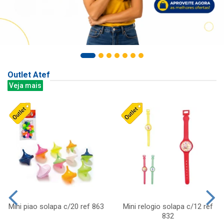
Outlet Atef
Veja mais
Mini piao solapa c/20 ref 863
Mini relogio solapa c/12 ref
832