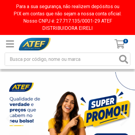
Para a sua segurança, não realizem depósitos ou
PIX em contas que não sejam a nossa conta oficial.
Nosso CNPJ é: 27.717.135/0001-29 ATEF
DISTRIBUIDORA EIRELI
0