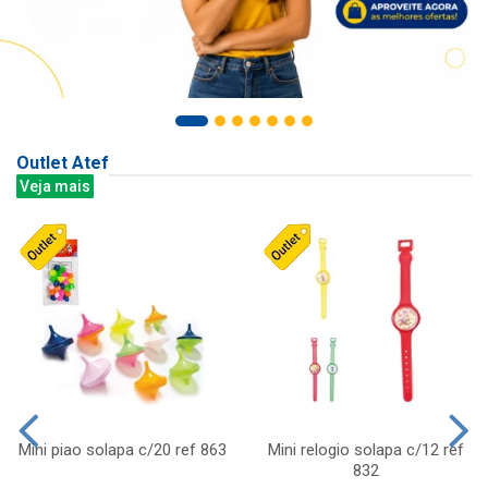
Outlet Atef
Veja mais
Mini piao solapa c/20 ref 863
Mini relogio solapa c/12 ref
832