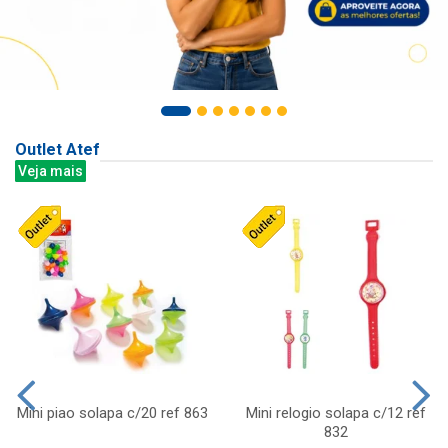
Outlet Atef
Veja mais
Mini piao solapa c/20 ref 863
Mini relogio solapa c/12 ref
832