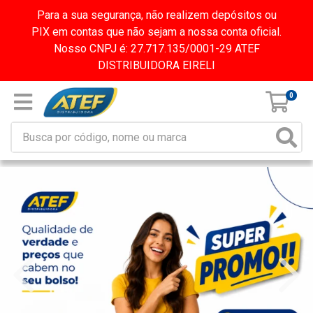
Para a sua segurança, não realizem depósitos ou
PIX em contas que não sejam a nossa conta oficial.
Nosso CNPJ é: 27.717.135/0001-29 ATEF
DISTRIBUIDORA EIRELI
0