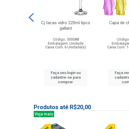
o raso 25,5cm
Cj tacas vidro 220ml 6pcs
Capa de c
e petala
gallant
: 503787
Código: 500088
Código
m: Unidade
Embalagem: Unidade
Embalage
24 Unidade(s)
Caixa Com: 6 Unidade(s)
Caixa Com: 1
u login ou
Faça seu login ou
Faça seu
e-se para
cadastre-se para
cadastr
prar.
comprar.
com
Produtos até R$20,00
Veja mais