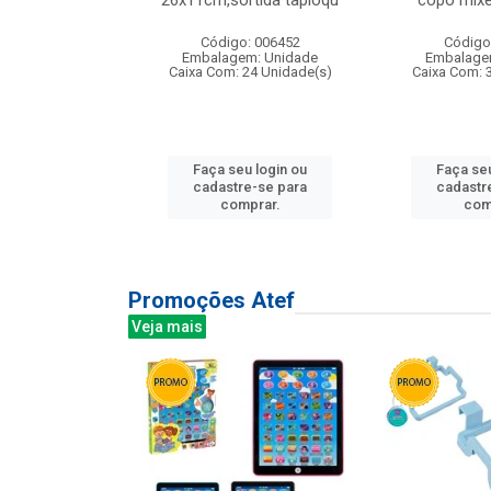
irios
26x11cm,sortida tapioqu
copo mixe
: 135177
Código: 006452
Código
m: Unidade
Embalagem: Unidade
Embalage
12 Unidade(s)
Caixa Com: 24 Unidade(s)
Caixa Com: 
u login ou
Faça seu login ou
Faça seu
e-se para
cadastre-se para
cadastr
prar.
comprar.
com
Promoções Atef
Veja mais