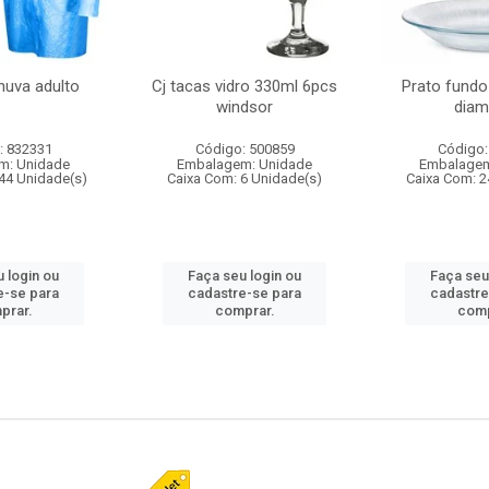
huva adulto
Cj tacas vidro 330ml 6pcs
Prato fundo
windsor
diam
: 832331
Código: 500859
Código:
m: Unidade
Embalagem: Unidade
Embalagem
44 Unidade(s)
Caixa Com: 6 Unidade(s)
Caixa Com: 2
 login ou
Faça seu login ou
Faça seu
e-se para
cadastre-se para
cadastre
prar.
comprar.
comp