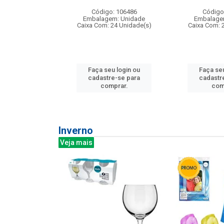
: 275814
Código: 106486
Código
m: Unidade
Embalagem: Unidade
Embalage
240 Unidade(s)
Caixa Com: 24 Unidade(s)
Caixa Com: 
u login ou
Faça seu login ou
Faça seu
e-se para
cadastre-se para
cadastr
prar.
comprar.
com
Inverno
Veja mais