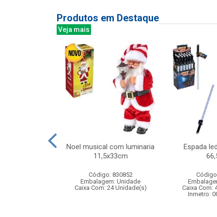
Produtos em Destaque
Veja mais
abelo bola color
Noel musical com luminaria
Espada le
8pcs
11,5x33cm
66
: 841725
Código: 830852
Código
m: Unidade
Embalagem: Unidade
Embalage
72 Unidade(s)
Caixa Com: 24 Unidade(s)
Caixa Com: 
Inmetro: 