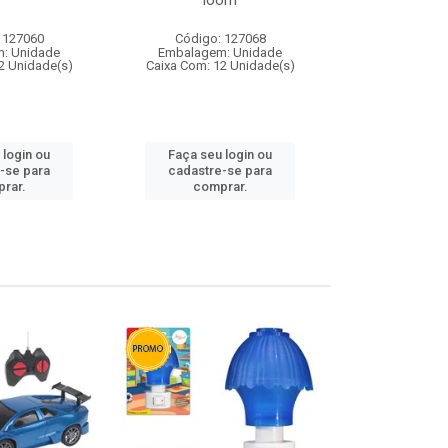
loom
 127060
Código: 127068
Código:
: Unidade
Embalagem: Unidade
Embalagem
2 Unidade(s)
Caixa Com: 12 Unidade(s)
Caixa Com: 1
 login ou
Faça seu login ou
Faça seu 
-se para
cadastre-se para
cadastre
rar.
comprar.
comp