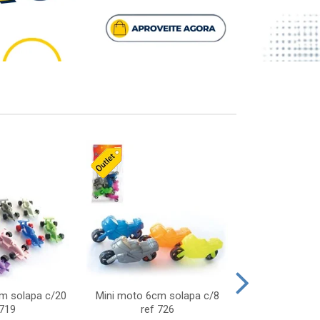
cm solapa c/20
Mini moto 6cm solapa c/8
Giro helice so
 719
ref 726
75