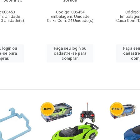
r 380ml so
sortida
: 006453
Código: 006454
Código:
m: Unidade
Embalagem: Unidade
Embalagem
30 Unidade(s)
Caixa Com: 24 Unidade(s)
Caixa Com: 1
 login ou
Faça seu login ou
Faça seu
e-se para
cadastre-se para
cadastre
prar.
comprar.
comp