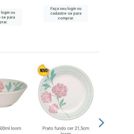
Faça seu login ou
 login ou
Faça seu 
cadastre-se para
-se para
cadastre
comprar.
rar.
comp
 500ml loom
Prato fundo cer 21,5cm
Prato raso c