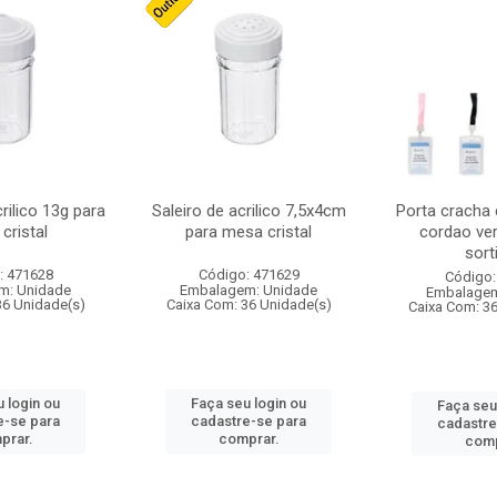
crilico 13g para
Saleiro de acrilico 7,5x4cm
Porta cracha
cristal
para mesa cristal
cordao ver
sort
: 471628
Código: 471629
Código:
m: Unidade
Embalagem: Unidade
Embalagem
36 Unidade(s)
Caixa Com: 36 Unidade(s)
Caixa Com: 3
 login ou
Faça seu login ou
Faça seu
e-se para
cadastre-se para
cadastre
prar.
comprar.
comp