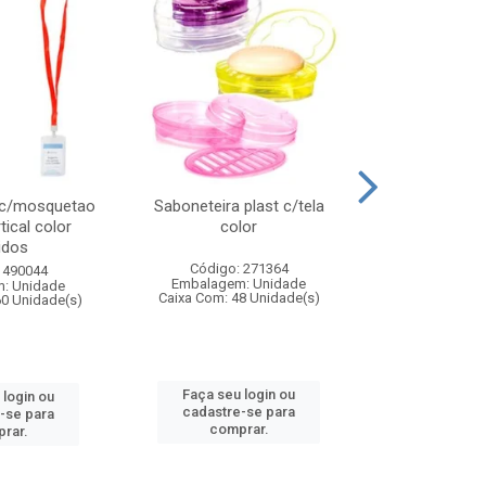
 c/mosquetao
Saboneteira plast c/tela
Prato plas
tical color
color
colo
idos
Código: 271364
Código:
 490044
Embalagem: Unidade
Embalagem
: Unidade
Caixa Com: 48 Unidade(s)
Caixa Com: 4
60 Unidade(s)
Faça seu login ou
Faça seu 
 login ou
cadastre-se para
cadastre
-se para
comprar.
comp
rar.