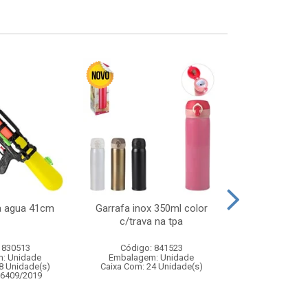
ca agua 41cm
Garrafa inox 350ml color
Carro de polici
c/trava na tpa
com controle
funco
 830513
Código: 841523
Código:
: Unidade
Embalagem: Unidade
Embalagem
8 Unidade(s)
Caixa Com: 24 Unidade(s)
Caixa Com: 2
06409/2019
Inmetro: 12444