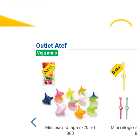
Outlet Atef
Veja mais
last c/div
Mini piao solapa c/20 ref
Mini relogio 
m ursinhos sor
863
8