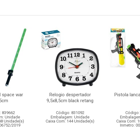
d space war
Relogio despertador
Pistola lan
,5cm
9,5x8,5cm black retang
: 839662
Código: 831092
Código:
m: Unidade
Embalagem: Unidade
Embalagem
48 Unidade(s)
Caixa Com: 144 Unidade(s)
Caixa Com: 1
006752/2019
Inmetro: 0