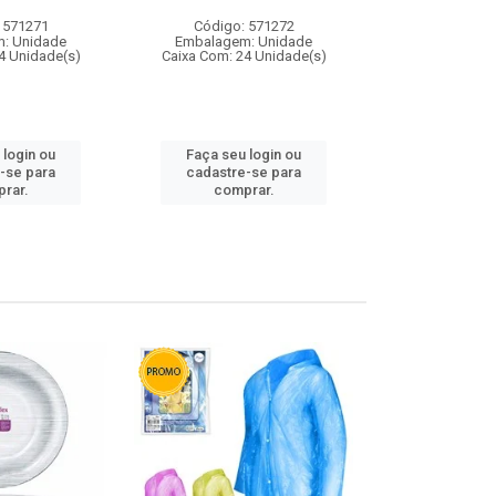
 571271
Código: 571272
Código:
: Unidade
Embalagem: Unidade
Embalagem
4 Unidade(s)
Caixa Com: 24 Unidade(s)
Caixa Com: 4
 login ou
Faça seu login ou
Faça seu 
-se para
cadastre-se para
cadastre
rar.
comprar.
comp