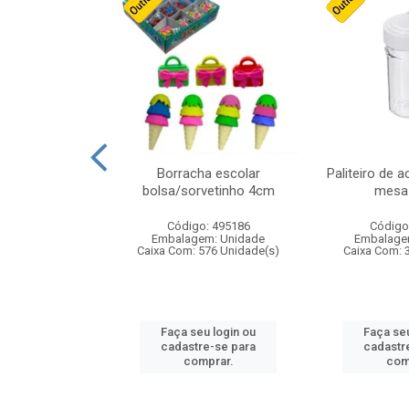
stico n.4 12cm
Borracha escolar
Paliteiro de a
bolsa/sorvetinho 4cm
mesa 
: 940550
Código: 495186
Código
m: Unidade
Embalagem: Unidade
Embalage
24 Unidade(s)
Caixa Com: 576 Unidade(s)
Caixa Com: 
u login ou
Faça seu login ou
Faça seu
e-se para
cadastre-se para
cadastr
prar.
comprar.
com