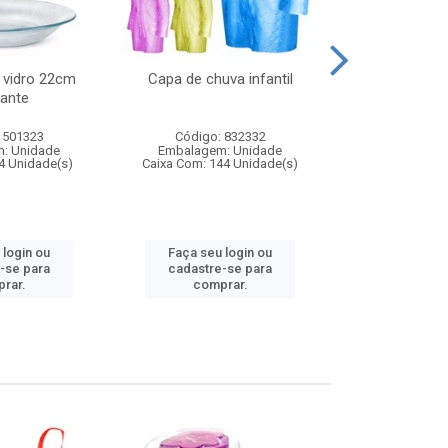
 vidro 22cm
Capa de chuva infantil
Jg prato fun
ante
diam
 501323
Código: 832332
Código:
: Unidade
Embalagem: Unidade
Embalagem
4 Unidade(s)
Caixa Com: 144 Unidade(s)
Caixa Com: 6
 login ou
Faça seu login ou
Faça seu 
-se para
cadastre-se para
cadastre
rar.
comprar.
comp