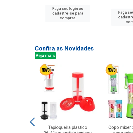
u login ou
Faça seu login ou
Faça seu
e-se para
cadastre-se para
cadastr
prar.
comprar.
com
Confira as Novidades
Veja mais
mesa cer 18cm
Tapioqueira plastico
Copo mixer 