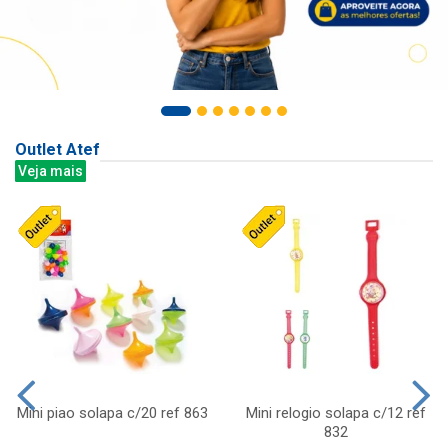
Outlet Atef
Veja mais
Mini piao solapa c/20 ref 863
Mini relogio solapa c/12 ref
832