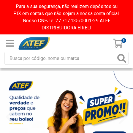
Para a sua segurança, não realizem depósitos ou
PIX em contas que não sejam a nossa conta oficial.
Nosso CNPJ é: 27.717.135/0001-29 ATEF
DISTRIBUIDORA EIRELI
0