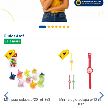
Outlet Atef
Veja mais
Mini piao solapa c/20 ref 863
Mini relogio solapa c/12 ref
832