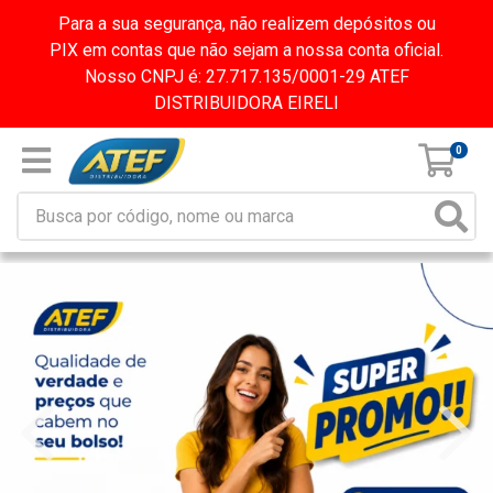
Para a sua segurança, não realizem depósitos ou
PIX em contas que não sejam a nossa conta oficial.
Nosso CNPJ é: 27.717.135/0001-29 ATEF
DISTRIBUIDORA EIRELI
0