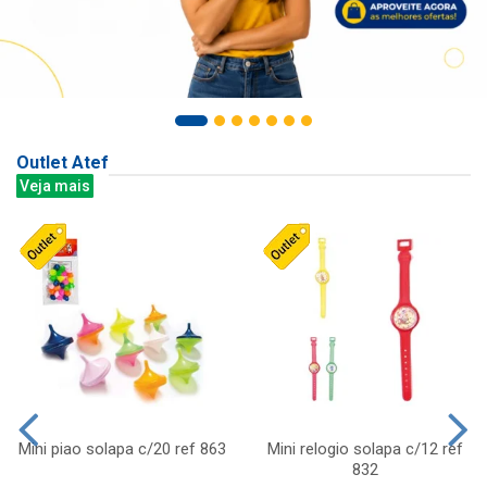
Outlet Atef
Veja mais
Mini piao solapa c/20 ref 863
Mini relogio solapa c/12 ref
832