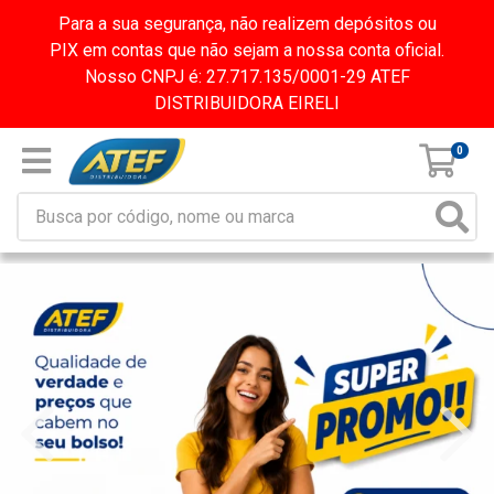
Para a sua segurança, não realizem depósitos ou
PIX em contas que não sejam a nossa conta oficial.
Nosso CNPJ é: 27.717.135/0001-29 ATEF
DISTRIBUIDORA EIRELI
0