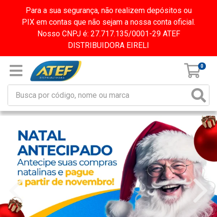
Para a sua segurança, não realizem depósitos ou
PIX em contas que não sejam a nossa conta oficial.
Nosso CNPJ é: 27.717.135/0001-29 ATEF
DISTRIBUIDORA EIRELI
0