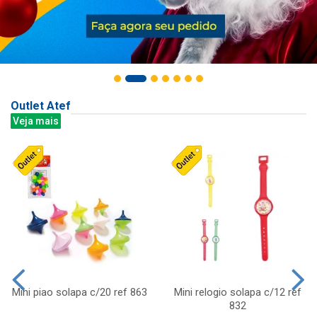
Outlet Atef
Veja mais
Mini piao solapa c/20 ref 863
Mini relogio solapa c/12 ref
832