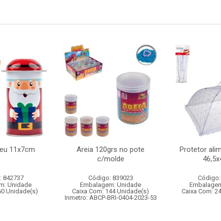
peu 11x7cm
Areia 120grs no pote
Protetor ali
c/molde
46,5
: 842737
Código: 839023
Código:
m: Unidade
Embalagem: Unidade
Embalagem
60 Unidade(s)
Caixa Com: 144 Unidade(s)
Caixa Com: 2
Inmetro: ABCP-BRI-0404-2023-53