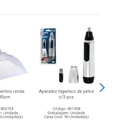
mentos renda
Aparador higienico de pelos
Cubo interat
x45cm
c/3 pcs
5x5cm – b
educativo p
 833734
Código: 831458
Código:
: Unidade
Embalagem: Unidade
Embalagem
40 Unidade(s)
Caixa Com: 96 Unidade(s)
Caixa Com: 36
Inmetro: 0