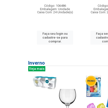
: 275814
Código: 106486
Código
m: Unidade
Embalagem: Unidade
Embalage
240 Unidade(s)
Caixa Com: 24 Unidade(s)
Caixa Com: 
u login ou
Faça seu login ou
Faça seu
e-se para
cadastre-se para
cadastr
prar.
comprar.
com
Inverno
Veja mais