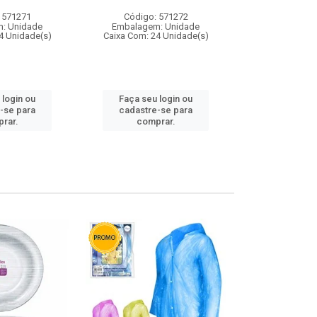
 571271
Código: 571272
Código:
: Unidade
Embalagem: Unidade
Embalagem
4 Unidade(s)
Caixa Com: 24 Unidade(s)
Caixa Com: 4
 login ou
Faça seu login ou
Faça seu 
-se para
cadastre-se para
cadastre
rar.
comprar.
comp