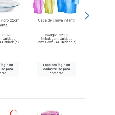
 vidro 22cm
Capa de chuva infantil
Jg prato fun
ante
diam
 501323
Código: 832332
Código:
: Unidade
Embalagem: Unidade
Embalagem
4 Unidade(s)
Caixa Com: 144 Unidade(s)
Caixa Com: 6
 login ou
Faça seu login ou
Faça seu 
-se para
cadastre-se para
cadastre
rar.
comprar.
comp