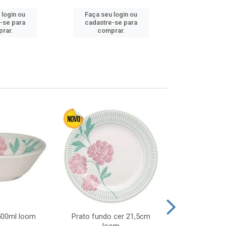
 login ou
Faça seu login ou
Faça seu 
-se para
cadastre-se para
cadastre
rar.
comprar.
comp
 500ml loom
Prato fundo cer 21,5cm
Prato raso c