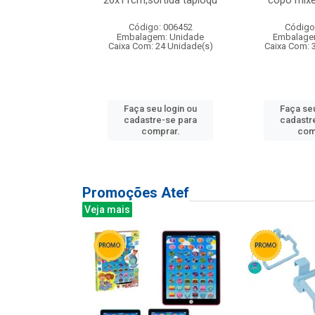
irios
26x11cm,sortida tapioqu
copo mixe
: 135177
Código: 006452
Código
m: Unidade
Embalagem: Unidade
Embalage
12 Unidade(s)
Caixa Com: 24 Unidade(s)
Caixa Com: 
u login ou
Faça seu login ou
Faça seu
e-se para
cadastre-se para
cadastr
prar.
comprar.
com
Promoções Atef
Veja mais