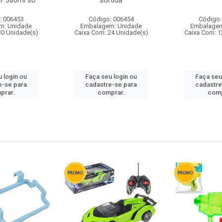
r 380ml so
sortida
: 006453
Código: 006454
Código:
m: Unidade
Embalagem: Unidade
Embalagem
30 Unidade(s)
Caixa Com: 24 Unidade(s)
Caixa Com: 1
 login ou
Faça seu login ou
Faça seu
e-se para
cadastre-se para
cadastre
prar.
comprar.
comp