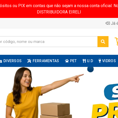
pósitos ou PIX em contas que não sejam a nossa conta oficial.
DISTRIBUIDORA EIRELI
Já é
DIVERSOS
FERRAMENTAS
PET
U.D
VIDROS