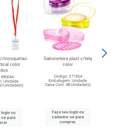
 c/mosquetao
Saboneteira plast c/tela
Prato plas
tical color
color
colo
idos
Código: 271364
Código:
 490044
Embalagem: Unidade
Embalagem
: Unidade
Caixa Com: 48 Unidade(s)
Caixa Com: 4
60 Unidade(s)
Faça seu login ou
Faça seu 
 login ou
cadastre-se para
cadastre
-se para
comprar.
comp
rar.