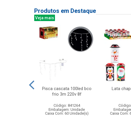
Produtos em Destaque
Veja mais
 princesa 28cm
Pisca cascata 100led bco
Lata cha
infantil com
frio 3m 220v 8f
do de ...
Código: 841264
Código
: 838925
Embalagem: Unidade
Embalage
m: Unidade
Caixa Com: 60 Unidade(s)
Caixa Com: 
60 Unidade(s)
435/2025-BRI-1