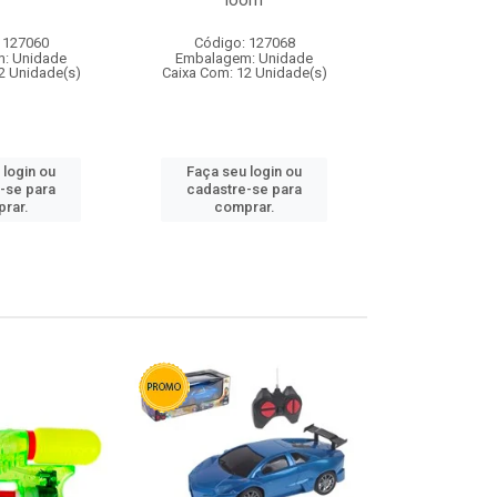
loom
 127060
Código: 127068
Código:
: Unidade
Embalagem: Unidade
Embalagem
2 Unidade(s)
Caixa Com: 12 Unidade(s)
Caixa Com: 1
 login ou
Faça seu login ou
Faça seu 
-se para
cadastre-se para
cadastre
rar.
comprar.
comp