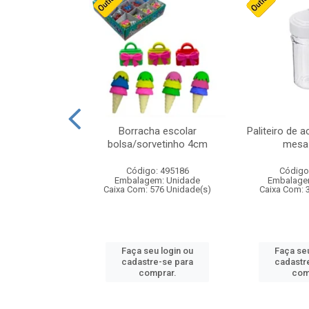
cores sortidas
Borracha escolar
Paliteiro de a
ref 130s
bolsa/sorvetinho 4cm
mesa 
: 826147
Código: 495186
Código
m: Unidade
Embalagem: Unidade
Embalage
160 Unidade(s)
Caixa Com: 576 Unidade(s)
Caixa Com: 
u login ou
Faça seu login ou
Faça seu
e-se para
cadastre-se para
cadastr
prar.
comprar.
com