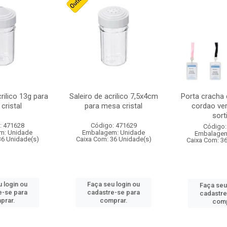
crilico 13g para
Saleiro de acrilico 7,5x4cm
Porta cracha
cristal
para mesa cristal
cordao ver
sort
: 471628
Código: 471629
Código:
m: Unidade
Embalagem: Unidade
Embalagem
36 Unidade(s)
Caixa Com: 36 Unidade(s)
Caixa Com: 3
 login ou
Faça seu login ou
Faça seu
e-se para
cadastre-se para
cadastre
prar.
comprar.
comp