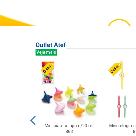
Outlet Atef
Veja mais
last c/div
Mini piao solapa c/20 ref
Mini relogio 
m ursinhos sor
863
8