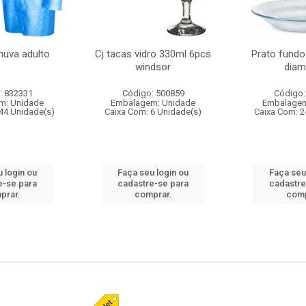
huva adulto
Cj tacas vidro 330ml 6pcs
Prato fundo
windsor
diam
: 832331
Código: 500859
Código:
m: Unidade
Embalagem: Unidade
Embalagem
44 Unidade(s)
Caixa Com: 6 Unidade(s)
Caixa Com: 2
 login ou
Faça seu login ou
Faça seu
e-se para
cadastre-se para
cadastre
prar.
comprar.
comp