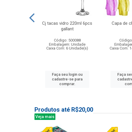
o raso 25,5cm
Cj tacas vidro 220ml 6pcs
Capa de c
e petala
gallant
: 503787
Código: 500088
Código
m: Unidade
Embalagem: Unidade
Embalage
24 Unidade(s)
Caixa Com: 6 Unidade(s)
Caixa Com: 1
u login ou
Faça seu login ou
Faça seu
e-se para
cadastre-se para
cadastr
prar.
comprar.
com
Produtos até R$20,00
Veja mais