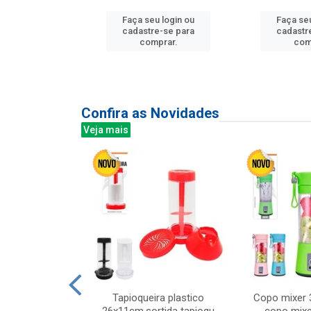
Faça seu login ou
Faça seu
u login ou
cadastre-se para
cadastr
e-se para
comprar.
com
prar.
Confira as Novidades
Veja mais
mesa cer 18cm
Tapioqueira plastico
Copo mixer 