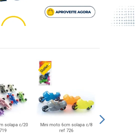
cm solapa c/20
Mini moto 6cm solapa c/8
Giro helice so
 719
ref 726
75