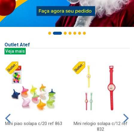
Outlet Atef
Veja mais
Mini piao solapa c/20 ref 863
Mini relogio solapa c/12 ref
832