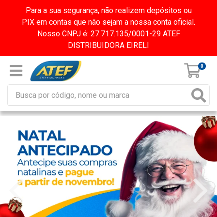
Para a sua segurança, não realizem depósitos ou
PIX em contas que não sejam a nossa conta oficial.
Nosso CNPJ é: 27.717.135/0001-29 ATEF
DISTRIBUIDORA EIRELI
0