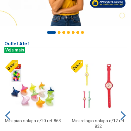
Outlet Atef
Veja mais
Mini piao solapa c/20 ref 863
Mini relogio solapa c/12 ref
832