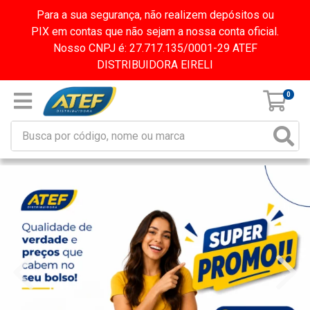
Para a sua segurança, não realizem depósitos ou
PIX em contas que não sejam a nossa conta oficial.
Nosso CNPJ é: 27.717.135/0001-29 ATEF
DISTRIBUIDORA EIRELI
0