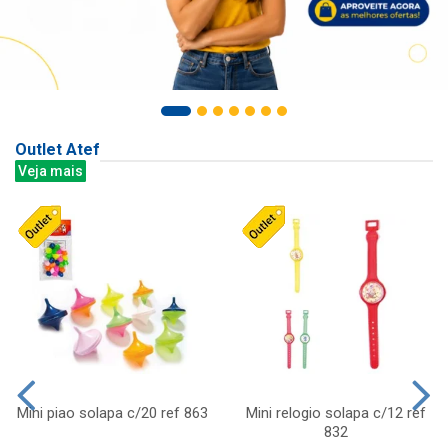
Outlet Atef
Veja mais
Mini piao solapa c/20 ref 863
Mini relogio solapa c/12 ref
832