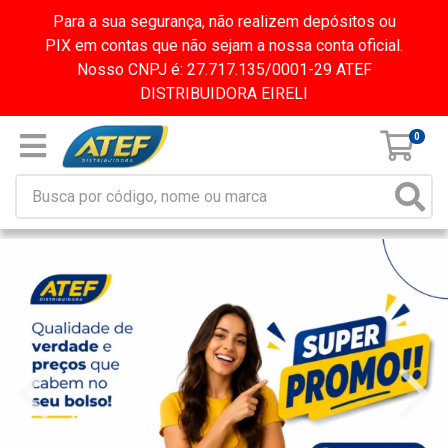
Para a sua segurança, não realizem depósitos ou
PIX em contas que não sejam a nossa conta oficial.
Nosso CNPJ é: 27.717.135/0001-29 ATEF
DISTRIBUIDORA EIRELI
0