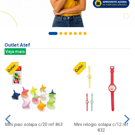
Outlet Atef
Veja mais
Mini piao solapa c/20 ref 863
Mini relogio solapa c/12 ref
832