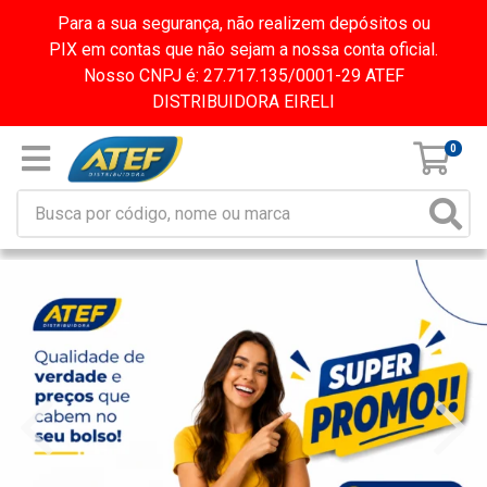
Para a sua segurança, não realizem depósitos ou
PIX em contas que não sejam a nossa conta oficial.
Nosso CNPJ é: 27.717.135/0001-29 ATEF
DISTRIBUIDORA EIRELI
0