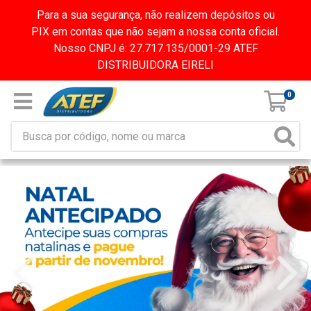
Para a sua segurança, não realizem depósitos ou
PIX em contas que não sejam a nossa conta oficial.
Nosso CNPJ é: 27.717.135/0001-29 ATEF
DISTRIBUIDORA EIRELI
0