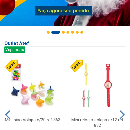
Outlet Atef
Veja mais
Mini piao solapa c/20 ref 863
Mini relogio solapa c/12 ref
832