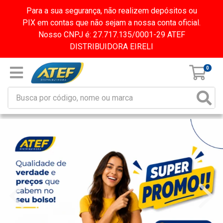
Para a sua segurança, não realizem depósitos ou
PIX em contas que não sejam a nossa conta oficial.
Nosso CNPJ é: 27.717.135/0001-29 ATEF
DISTRIBUIDORA EIRELI
0