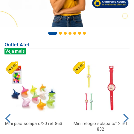
Outlet Atef
Veja mais
Mini piao solapa c/20 ref 863
Mini relogio solapa c/12 ref
832