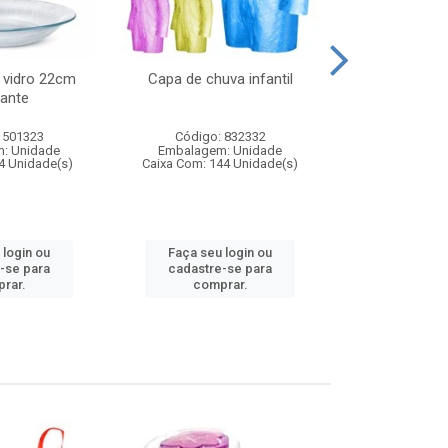
 vidro 22cm
Capa de chuva infantil
Jg prato fun
ante
diam
 501323
Código: 832332
Código:
: Unidade
Embalagem: Unidade
Embalagem
4 Unidade(s)
Caixa Com: 144 Unidade(s)
Caixa Com: 6
 login ou
Faça seu login ou
Faça seu 
-se para
cadastre-se para
cadastre
rar.
comprar.
comp