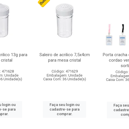
crilico 13g para
Saleiro de acrilico 7,5x4cm
Porta cracha
cristal
para mesa cristal
cordao ver
sort
: 471628
Código: 471629
Código:
m: Unidade
Embalagem: Unidade
Embalagem
36 Unidade(s)
Caixa Com: 36 Unidade(s)
Caixa Com: 3
 login ou
Faça seu login ou
Faça seu
e-se para
cadastre-se para
cadastre
prar.
comprar.
comp