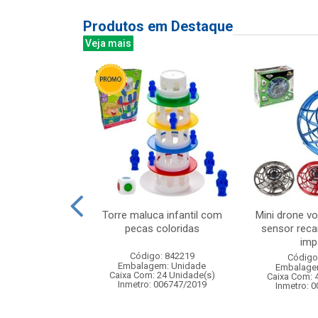
Produtos em Destaque
Veja mais
ar c/luz 52cm
Torre maluca infantil com
Mini drone vo
pecas coloridas
sensor recar
imp
: 832926
Código: 842219
Código
m: Unidade
Embalagem: Unidade
Embalage
12 Unidade(s)
Caixa Com: 24 Unidade(s)
Caixa Com: 
006765/2019
Inmetro: 006747/2019
Inmetro: 