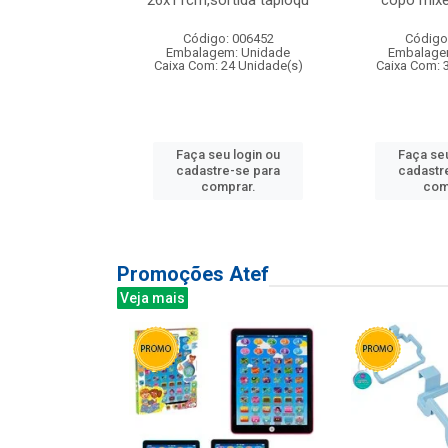
irios
26x11cm,sortida tapioqu
copo mixe
: 135177
Código: 006452
Código
m: Unidade
Embalagem: Unidade
Embalage
12 Unidade(s)
Caixa Com: 24 Unidade(s)
Caixa Com: 
u login ou
Faça seu login ou
Faça seu
e-se para
cadastre-se para
cadastr
prar.
comprar.
com
Promoções Atef
Veja mais