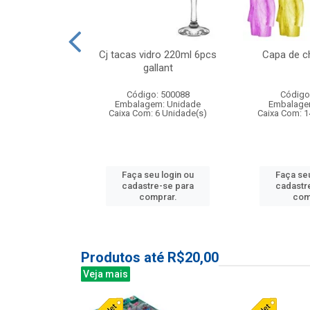
o raso 25,5cm
Cj tacas vidro 220ml 6pcs
Capa de c
e petala
gallant
: 503787
Código: 500088
Código
m: Unidade
Embalagem: Unidade
Embalage
24 Unidade(s)
Caixa Com: 6 Unidade(s)
Caixa Com: 1
u login ou
Faça seu login ou
Faça seu
e-se para
cadastre-se para
cadastr
prar.
comprar.
com
Produtos até R$20,00
Veja mais