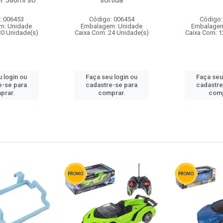
r 380ml so
sortida
: 006453
Código: 006454
Código:
m: Unidade
Embalagem: Unidade
Embalagem
30 Unidade(s)
Caixa Com: 24 Unidade(s)
Caixa Com: 1
 login ou
Faça seu login ou
Faça seu
e-se para
cadastre-se para
cadastre
prar.
comprar.
comp