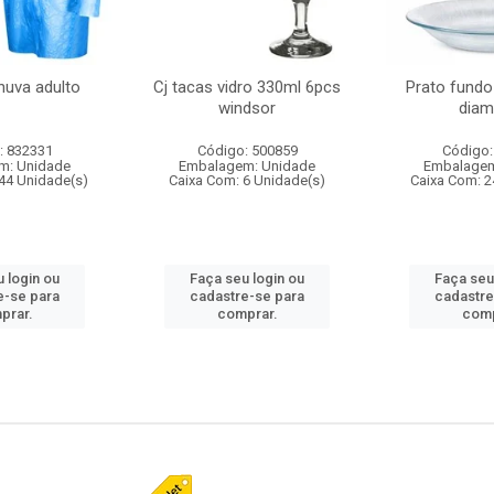
huva adulto
Cj tacas vidro 330ml 6pcs
Prato fundo
windsor
diam
: 832331
Código: 500859
Código:
m: Unidade
Embalagem: Unidade
Embalagem
44 Unidade(s)
Caixa Com: 6 Unidade(s)
Caixa Com: 2
 login ou
Faça seu login ou
Faça seu
e-se para
cadastre-se para
cadastre
prar.
comprar.
comp