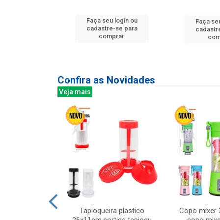
u login ou
Faça seu login ou
Faça seu
e-se para
cadastre-se para
cadastr
prar.
comprar.
com
Confira as Novidades
Veja mais
mesa cer 18cm
Tapioqueira plastico
Copo mixer 