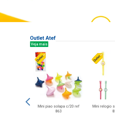
Outlet Atef
Veja mais
last c/div
Mini piao solapa c/20 ref
Mini relogio 
m ursinhos sor
863
8