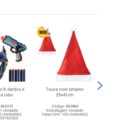
c/6 dardos e
Touca noel simples
Varinha magic
a robo
29x41cm
32
 833073
Código: 830884
Código:
: Unidade
Embalagem: Unidade
Embalagem
2 Unidade(s)
Caixa Com: 120 Unidade(s)
Caixa Com: 4
05519/2020
Inmetro: 0