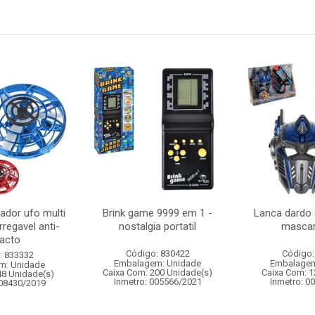
ador ufo multi
Brink game 9999 em 1 -
Lanca dardo 
regavel anti-
nostalgia portatil
mascar
acto
Código: 830422
Código:
: 833332
Embalagem: Unidade
Embalagem
m: Unidade
Caixa Com: 200 Unidade(s)
Caixa Com: 1
48 Unidade(s)
Inmetro: 005566/2021
Inmetro: 0
008430/2019