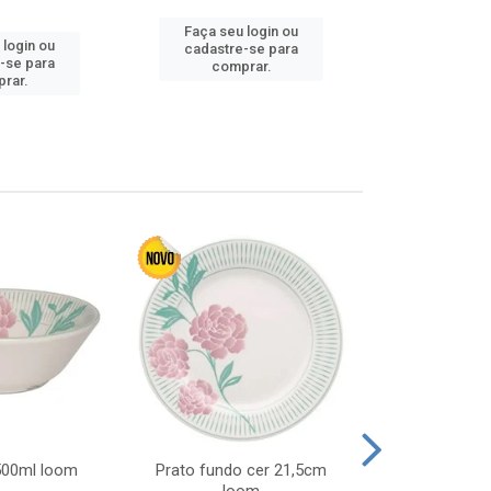
Faça seu login ou
 login ou
Faça seu 
cadastre-se para
-se para
cadastre
comprar.
rar.
comp
 500ml loom
Prato fundo cer 21,5cm
Prato raso c