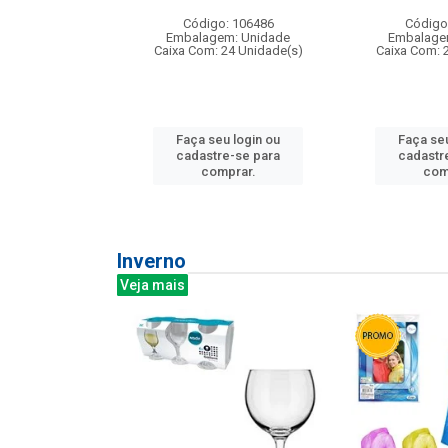
: 275814
Código: 106486
Código
m: Unidade
Embalagem: Unidade
Embalage
240 Unidade(s)
Caixa Com: 24 Unidade(s)
Caixa Com: 
u login ou
Faça seu login ou
Faça seu
e-se para
cadastre-se para
cadastr
prar.
comprar.
com
Inverno
Veja mais