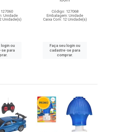
loom
 127060
Código: 127068
Código:
: Unidade
Embalagem: Unidade
Embalagem
2 Unidade(s)
Caixa Com: 12 Unidade(s)
Caixa Com: 1
 login ou
Faça seu login ou
Faça seu 
-se para
cadastre-se para
cadastre
rar.
comprar.
comp