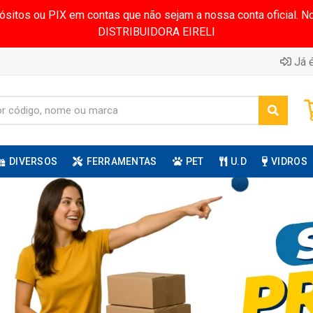
pósitos ou PIX em contas que não sejam a nossa conta oficial.
DISTRIBUIDORA EIRELI
Já é
DIVERSOS
FERRAMENTAS
PET
U.D
VIDROS