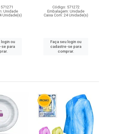
 571271
Código: 571272
Código:
: Unidade
Embalagem: Unidade
Embalagem
4 Unidade(s)
Caixa Com: 24 Unidade(s)
Caixa Com: 4
 login ou
Faça seu login ou
Faça seu 
-se para
cadastre-se para
cadastre
rar.
comprar.
comp