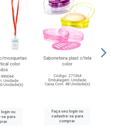
 c/mosquetao
Saboneteira plast c/tela
Prato plas
tical color
color
colo
idos
Código: 271364
Código:
 490044
Embalagem: Unidade
Embalagem
: Unidade
Caixa Com: 48 Unidade(s)
Caixa Com: 4
60 Unidade(s)
Faça seu login ou
Faça seu 
 login ou
cadastre-se para
cadastre
-se para
comprar.
comp
rar.