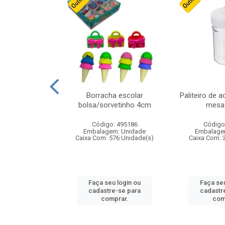
stico n.4 12cm
Borracha escolar
Paliteiro de a
bolsa/sorvetinho 4cm
mesa 
: 940550
Código: 495186
Código
m: Unidade
Embalagem: Unidade
Embalage
24 Unidade(s)
Caixa Com: 576 Unidade(s)
Caixa Com: 
u login ou
Faça seu login ou
Faça seu
e-se para
cadastre-se para
cadastr
prar.
comprar.
com