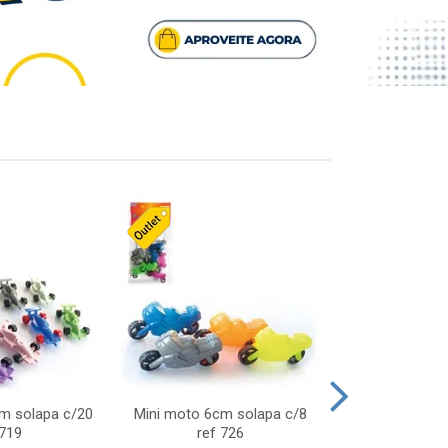
cm solapa c/20
Mini moto 6cm solapa c/8
Giro helice so
 719
ref 726
75