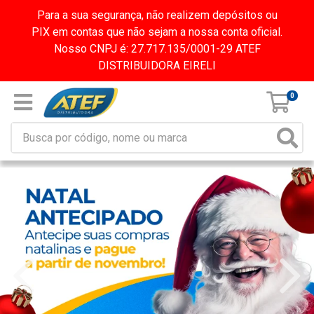
Para a sua segurança, não realizem depósitos ou
PIX em contas que não sejam a nossa conta oficial.
Nosso CNPJ é: 27.717.135/0001-29 ATEF
DISTRIBUIDORA EIRELI
0