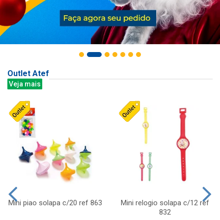
Outlet Atef
Veja mais
Mini piao solapa c/20 ref 863
Mini relogio solapa c/12 ref
832