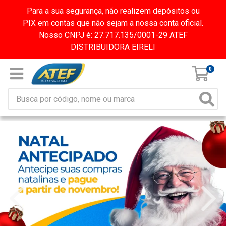
Para a sua segurança, não realizem depósitos ou
PIX em contas que não sejam a nossa conta oficial.
Nosso CNPJ é: 27.717.135/0001-29 ATEF
DISTRIBUIDORA EIRELI
0