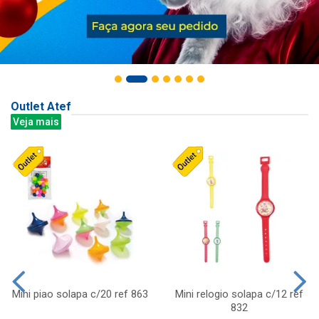
Outlet Atef
Veja mais
Mini piao solapa c/20 ref 863
Mini relogio solapa c/12 ref
832