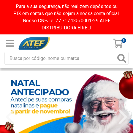
Para a sua segurança, não realizem depósitos ou
PIX em contas que não sejam a nossa conta oficial.
Nosso CNPJ é: 27.717.135/0001-29 ATEF
DISTRIBUIDORA EIRELI
0