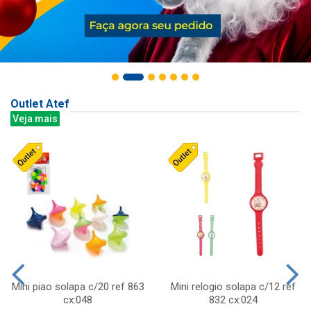
Outlet Atef
Veja mais
Mini piao solapa c/20 ref 863
Mini relogio solapa c/12 ref
cx:048
832 cx:024