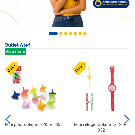
Outlet Atef
Veja mais
Mini piao solapa c/20 ref 863
Mini relogio solapa c/12 ref
832