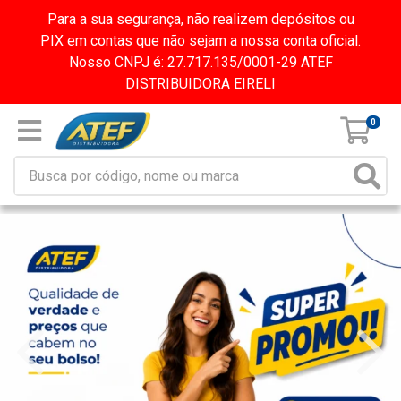
Para a sua segurança, não realizem depósitos ou
PIX em contas que não sejam a nossa conta oficial.
Nosso CNPJ é: 27.717.135/0001-29 ATEF
DISTRIBUIDORA EIRELI
0