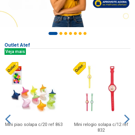
Outlet Atef
Veja mais
Mini piao solapa c/20 ref 863
Mini relogio solapa c/12 ref
832