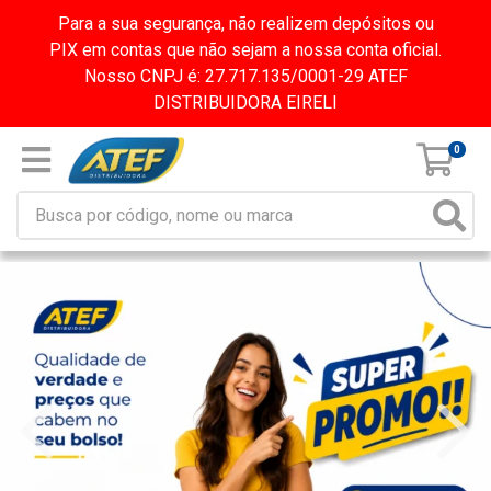
Para a sua segurança, não realizem depósitos ou
PIX em contas que não sejam a nossa conta oficial.
Nosso CNPJ é: 27.717.135/0001-29 ATEF
DISTRIBUIDORA EIRELI
0