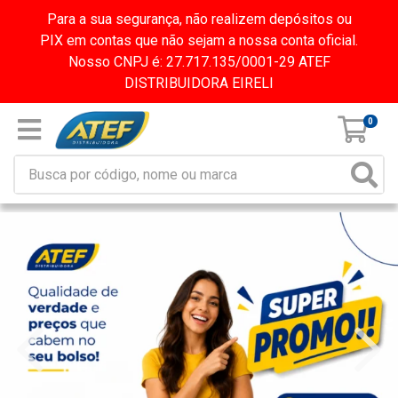
Para a sua segurança, não realizem depósitos ou
PIX em contas que não sejam a nossa conta oficial.
Nosso CNPJ é: 27.717.135/0001-29 ATEF
DISTRIBUIDORA EIRELI
0