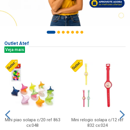
Outlet Atef
Veja mais
Mini piao solapa c/20 ref 863
Mini relogio solapa c/12 ref
cx:048
832 cx:024