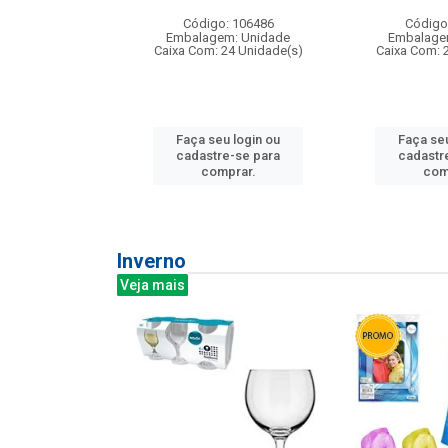
: 275814
Código: 106486
Código
m: Unidade
Embalagem: Unidade
Embalage
240 Unidade(s)
Caixa Com: 24 Unidade(s)
Caixa Com: 
u login ou
Faça seu login ou
Faça seu
e-se para
cadastre-se para
cadastr
prar.
comprar.
com
Inverno
Veja mais