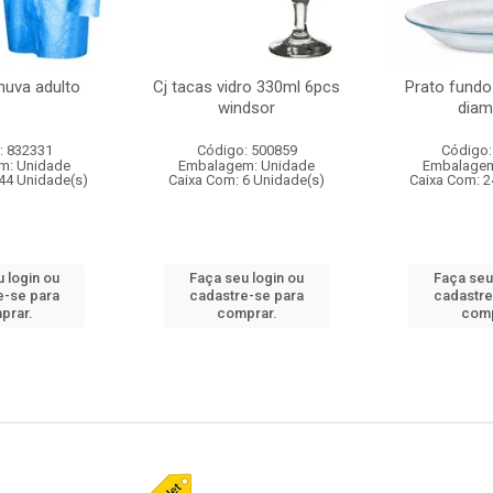
huva adulto
Cj tacas vidro 330ml 6pcs
Prato fundo
windsor
diam
: 832331
Código: 500859
Código:
m: Unidade
Embalagem: Unidade
Embalagem
44 Unidade(s)
Caixa Com: 6 Unidade(s)
Caixa Com: 2
 login ou
Faça seu login ou
Faça seu
e-se para
cadastre-se para
cadastre
prar.
comprar.
comp