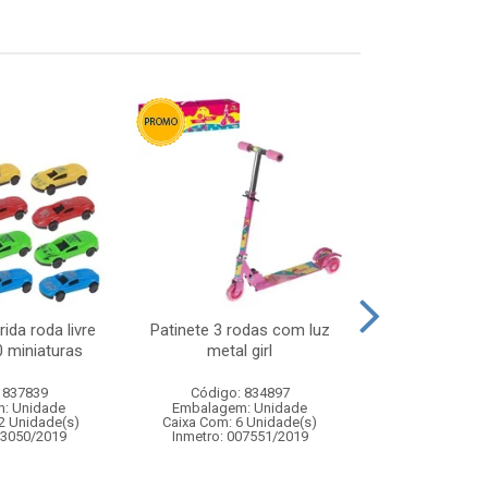
ida roda livre
Patinete 3 rodas com luz
Lousa magica 
0 miniaturas
metal girl
21x1
 837839
Código: 834897
Código:
: Unidade
Embalagem: Unidade
Embalagem
2 Unidade(s)
Caixa Com: 6 Unidade(s)
Caixa Com: 10
03050/2019
Inmetro: 007551/2019
Inmetro: ABCP-B