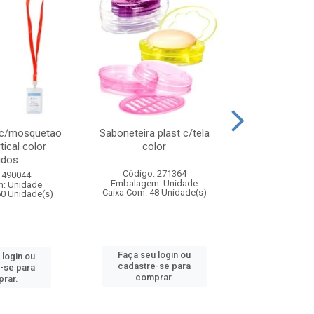
 c/mosquetao
Saboneteira plast c/tela
Prato plas
tical color
color
colo
idos
Código: 271364
Código:
 490044
Embalagem: Unidade
Embalagem
: Unidade
Caixa Com: 48 Unidade(s)
Caixa Com: 4
60 Unidade(s)
Faça seu login ou
Faça seu 
 login ou
cadastre-se para
cadastre
-se para
comprar.
comp
rar.