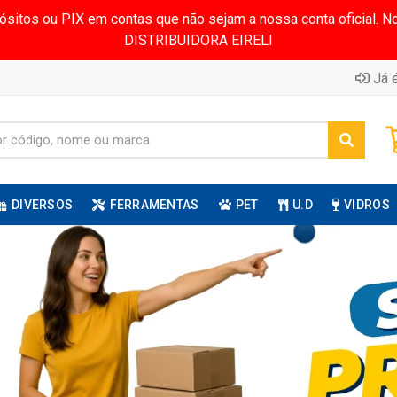
pósitos ou PIX em contas que não sejam a nossa conta oficial.
DISTRIBUIDORA EIRELI
Já é
DIVERSOS
FERRAMENTAS
PET
U.D
VIDROS