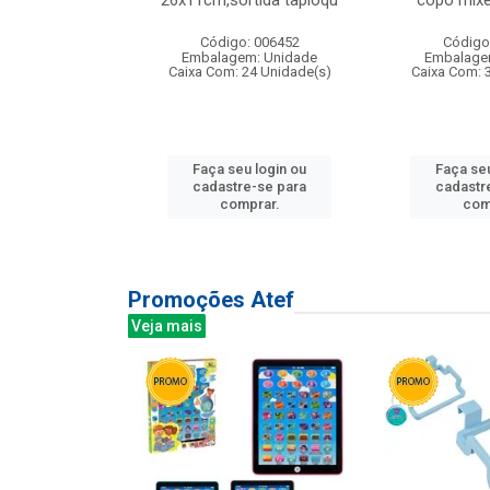
irios
26x11cm,sortida tapioqu
copo mixe
: 135177
Código: 006452
Código
m: Unidade
Embalagem: Unidade
Embalage
12 Unidade(s)
Caixa Com: 24 Unidade(s)
Caixa Com: 
u login ou
Faça seu login ou
Faça seu
e-se para
cadastre-se para
cadastr
prar.
comprar.
com
Promoções Atef
Veja mais