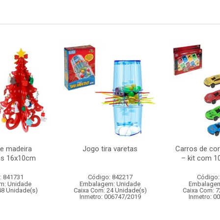
re madeira
Jogo tira varetas
Carros de corr
es 16x10cm
– kit com 1
: 841731
Código: 842217
Código:
m: Unidade
Embalagem: Unidade
Embalagem
48 Unidade(s)
Caixa Com: 24 Unidade(s)
Caixa Com: 7
Inmetro: 006747/2019
Inmetro: 0