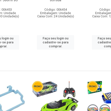
r 380ml so
sortida
: 006453
Código: 006454
Código:
m: Unidade
Embalagem: Unidade
Embalagem
30 Unidade(s)
Caixa Com: 24 Unidade(s)
Caixa Com: 1
 login ou
Faça seu login ou
Faça seu
e-se para
cadastre-se para
cadastre
prar.
comprar.
comp