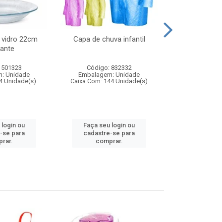
 vidro 22cm
Capa de chuva infantil
Jg prato fun
ante
diam
 501323
Código: 832332
Código:
: Unidade
Embalagem: Unidade
Embalagem
4 Unidade(s)
Caixa Com: 144 Unidade(s)
Caixa Com: 6
 login ou
Faça seu login ou
Faça seu 
-se para
cadastre-se para
cadastre
rar.
comprar.
comp