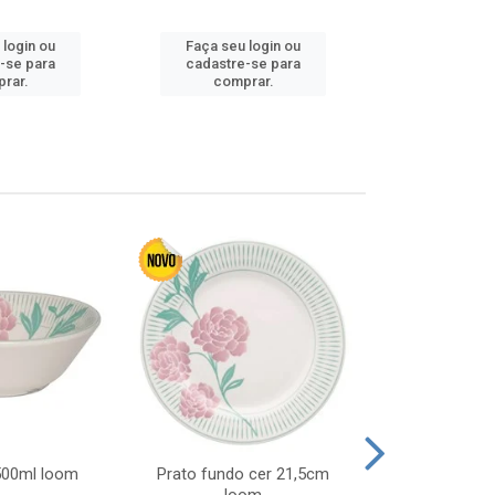
 login ou
Faça seu login ou
Faça seu 
-se para
cadastre-se para
cadastre
rar.
comprar.
comp
 500ml loom
Prato fundo cer 21,5cm
Prato raso c