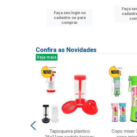
u login ou
Faça seu
Faça seu login ou
e-se para
cadastr
cadastre-se para
prar.
com
comprar.
Confira as Novidades
Veja mais
mesa cer 18cm
Tapioqueira plastico
Copo mixer 