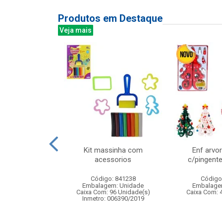
Produtos em Destaque
Veja mais
reen bali 340ml
Kit massinha com
Enf arvo
6pcs
acessorios
c/pingent
: 838878
Código: 841238
Código
m: Unidade
Embalagem: Unidade
Embalage
 8 Unidade(s)
Caixa Com: 96 Unidade(s)
Caixa Com: 
Inmetro: 006390/2019