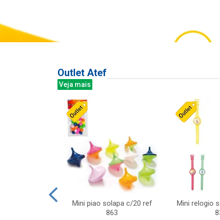
Outlet Atef
Veja mais
last c/div
Mini piao solapa c/20 ref
Mini relogio 
m ursinhos sor
863
8