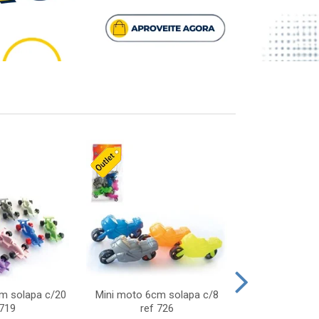
cm solapa c/20
Mini moto 6cm solapa c/8
Giro helice so
 719
ref 726
75