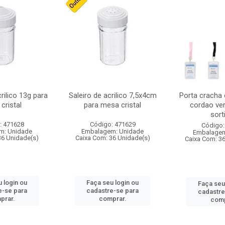
crilico 13g para
Saleiro de acrilico 7,5x4cm
Porta cracha
cristal
para mesa cristal
cordao ver
sort
: 471628
Código: 471629
Código:
m: Unidade
Embalagem: Unidade
Embalagem
36 Unidade(s)
Caixa Com: 36 Unidade(s)
Caixa Com: 3
 login ou
Faça seu login ou
Faça seu
e-se para
cadastre-se para
cadastre
prar.
comprar.
comp