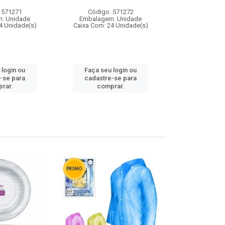
 571271
Código: 571272
Código:
: Unidade
Embalagem: Unidade
Embalagem
4 Unidade(s)
Caixa Com: 24 Unidade(s)
Caixa Com: 4
 login ou
Faça seu login ou
Faça seu 
-se para
cadastre-se para
cadastre
rar.
comprar.
comp