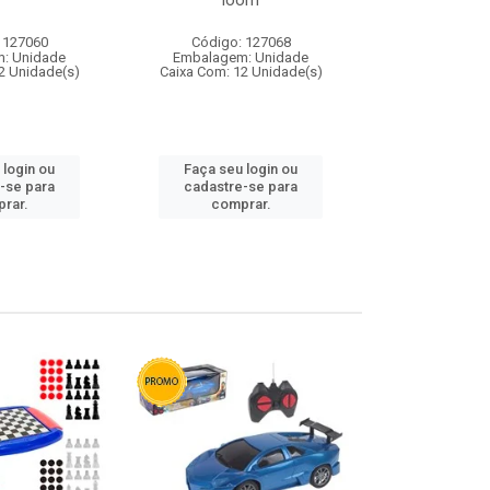
loom
 127060
Código: 127068
Código:
: Unidade
Embalagem: Unidade
Embalagem
2 Unidade(s)
Caixa Com: 12 Unidade(s)
Caixa Com: 1
 login ou
Faça seu login ou
Faça seu 
-se para
cadastre-se para
cadastre
rar.
comprar.
comp