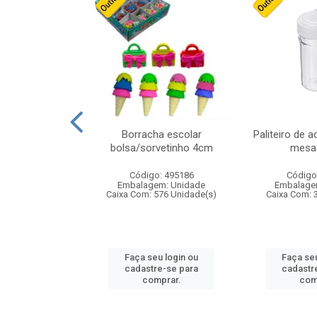
stico n.4 12cm
Borracha escolar
Paliteiro de a
bolsa/sorvetinho 4cm
mesa 
: 940550
Código: 495186
Código
m: Unidade
Embalagem: Unidade
Embalage
24 Unidade(s)
Caixa Com: 576 Unidade(s)
Caixa Com: 
u login ou
Faça seu login ou
Faça seu
e-se para
cadastre-se para
cadastr
prar.
comprar.
com