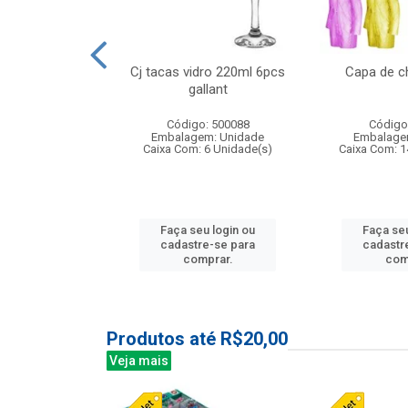
 vidro 23,5cm
Cj tacas vidro 220ml 6pcs
Capa de c
e petala
gallant
: 503788
Código: 500088
Código
m: Unidade
Embalagem: Unidade
Embalage
24 Unidade(s)
Caixa Com: 6 Unidade(s)
Caixa Com: 1
u login ou
Faça seu login ou
Faça seu
e-se para
cadastre-se para
cadastr
prar.
comprar.
com
Produtos até R$20,00
Veja mais