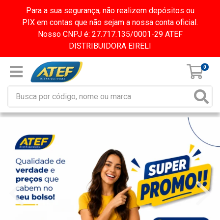
Para a sua segurança, não realizem depósitos ou
PIX em contas que não sejam a nossa conta oficial.
Nosso CNPJ é: 27.717.135/0001-29 ATEF
DISTRIBUIDORA EIRELI
0