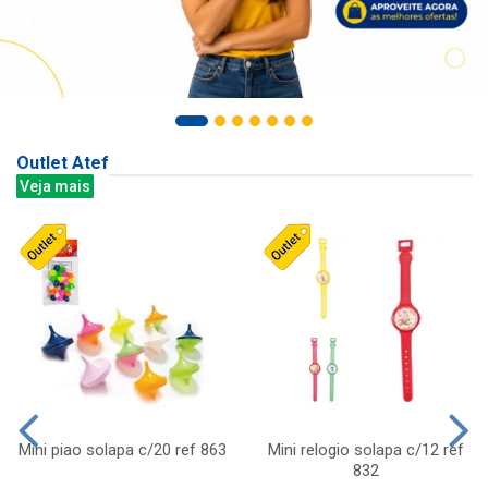
Outlet Atef
Veja mais
Mini piao solapa c/20 ref 863
Mini relogio solapa c/12 ref
832