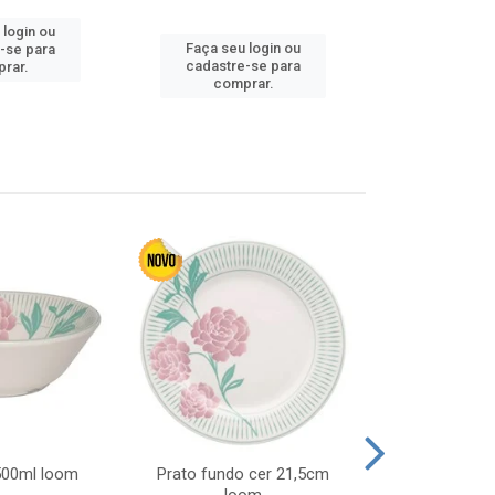
 login ou
Faça seu login ou
Faça seu 
-se para
cadastre-se para
cadastre
rar.
comprar.
comp
 500ml loom
Prato fundo cer 21,5cm
Prato raso c