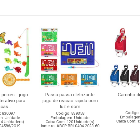
 peixes - jogo
Passa passa eletrizante
Carrinho 
terativo para
jogo de reacao rapida com
cas...
luz e som
Código:
: 830097
Código: 839358
Embalagem
m: Unidade
Embalagem: Unidade
Caixa Com: 1
24 Unidade(s)
Caixa Com: 120 Unidade(s)
004586/2019
Inmetro: ABCP-BRI-0404-2023-60