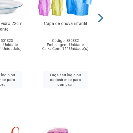
 vidro 22cm
Capa de chuva infantil
Jg prato fun
ante
diam
 501323
Código: 832332
Código:
: Unidade
Embalagem: Unidade
Embalagem
4 Unidade(s)
Caixa Com: 144 Unidade(s)
Caixa Com: 6
 login ou
Faça seu login ou
Faça seu 
-se para
cadastre-se para
cadastre
rar.
comprar.
comp