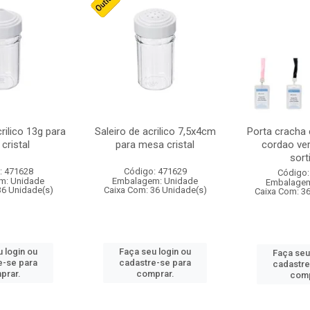
crilico 13g para
Saleiro de acrilico 7,5x4cm
Porta cracha
cristal
para mesa cristal
cordao ver
sort
: 471628
Código: 471629
Código:
m: Unidade
Embalagem: Unidade
Embalagem
36 Unidade(s)
Caixa Com: 36 Unidade(s)
Caixa Com: 3
 login ou
Faça seu login ou
Faça seu
e-se para
cadastre-se para
cadastre
prar.
comprar.
comp