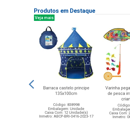
Produtos em Destaque
Veja mais
ula molda 20g
Barraca castelo principe
Varinha pega
s sort
135x100cm
de pesca in
crian
: 837581
Código: 838998
Código
m: Unidade
Embalagem: Unidade
Embalage
288 Unidade(s)
Caixa Com: 12 Unidade(s)
Caixa Com: 
006390/2019
Inmetro: ABCP-BRI-0416-2023-17
Inmetro: 