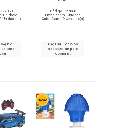
loom
 127060
Código: 127068
Código:
: Unidade
Embalagem: Unidade
Embalagem
2 Unidade(s)
Caixa Com: 12 Unidade(s)
Caixa Com: 1
 login ou
Faça seu login ou
Faça seu 
-se para
cadastre-se para
cadastre
rar.
comprar.
comp