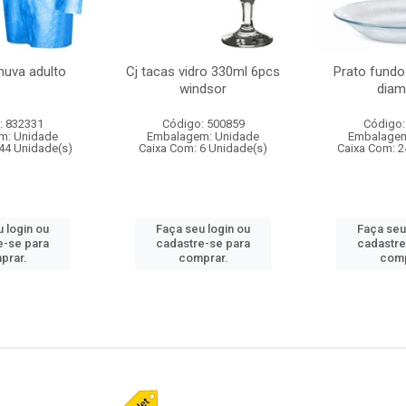
huva adulto
Cj tacas vidro 330ml 6pcs
Prato fundo
windsor
diam
: 832331
Código: 500859
Código:
m: Unidade
Embalagem: Unidade
Embalagem
44 Unidade(s)
Caixa Com: 6 Unidade(s)
Caixa Com: 2
 login ou
Faça seu login ou
Faça seu
e-se para
cadastre-se para
cadastre
prar.
comprar.
comp