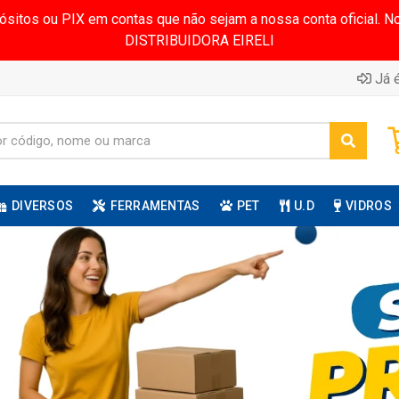
pósitos ou PIX em contas que não sejam a nossa conta oficial.
DISTRIBUIDORA EIRELI
Já é
DIVERSOS
FERRAMENTAS
PET
U.D
VIDROS