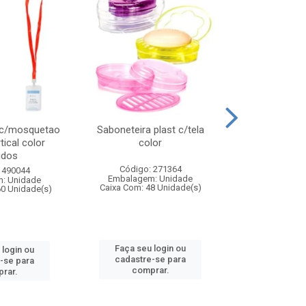
 c/mosquetao
Saboneteira plast c/tela
Prato plas
tical color
color
colo
idos
Código: 271364
Código:
 490044
Embalagem: Unidade
Embalagem
: Unidade
Caixa Com: 48 Unidade(s)
Caixa Com: 4
60 Unidade(s)
Faça seu login ou
Faça seu 
 login ou
cadastre-se para
cadastre
-se para
comprar.
comp
rar.