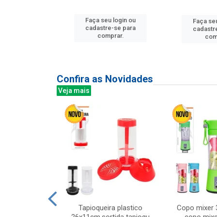
u login ou
Faça seu login ou
Faça seu
e-se para
cadastre-se para
cadastr
prar.
comprar.
com
Confira as Novidades
Veja mais
mesa cer 18cm
Tapioqueira plastico
Copo mixer 