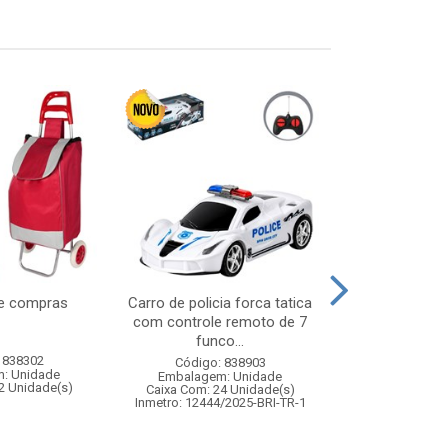
de compras
Carro de policia forca tatica
Boneca abb
com controle remoto de 7
cartela – b
funco...
magica com
 838302
Código: 838903
Código:
: Unidade
Embalagem: Unidade
Embalagem
2 Unidade(s)
Caixa Com: 24 Unidade(s)
Caixa Com: 4
Inmetro: 12444/2025-BRI-TR-1
Inmetro: 0