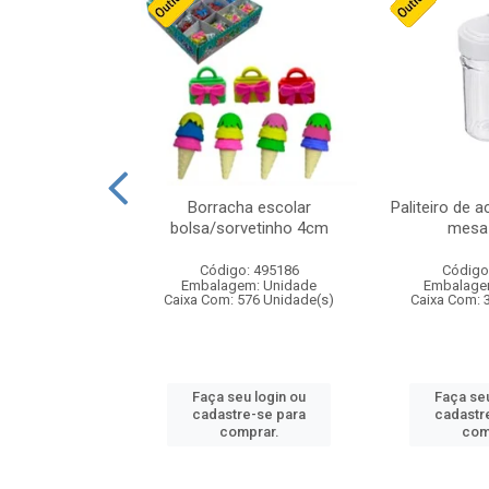
stico n.4 12cm
Borracha escolar
Paliteiro de a
bolsa/sorvetinho 4cm
mesa 
: 940550
Código: 495186
Código
m: Unidade
Embalagem: Unidade
Embalage
24 Unidade(s)
Caixa Com: 576 Unidade(s)
Caixa Com: 
u login ou
Faça seu login ou
Faça seu
e-se para
cadastre-se para
cadastr
prar.
comprar.
com