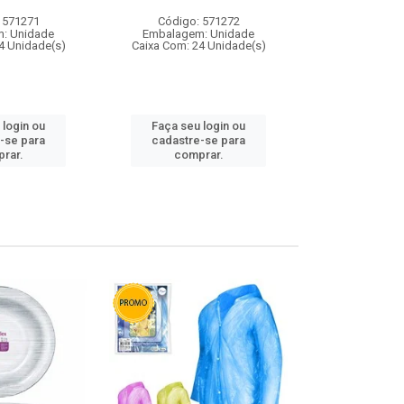
 571271
Código: 571272
Código:
: Unidade
Embalagem: Unidade
Embalagem
4 Unidade(s)
Caixa Com: 24 Unidade(s)
Caixa Com: 4
 login ou
Faça seu login ou
Faça seu 
-se para
cadastre-se para
cadastre
rar.
comprar.
comp