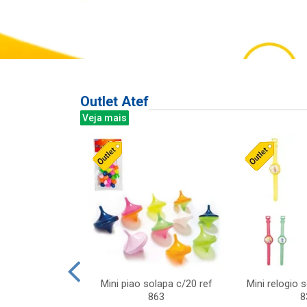
Outlet Atef
Veja mais
last c/div
Mini piao solapa c/20 ref
Mini relogio 
m ursinhos sor
863
8