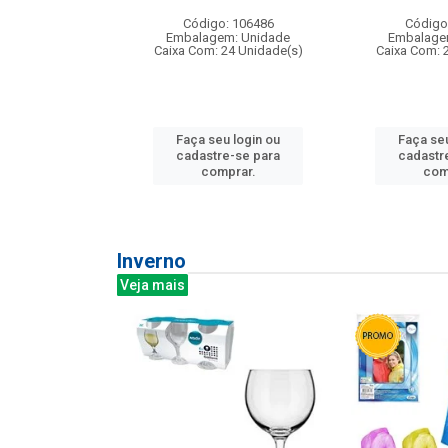
: 275814
Código: 106486
Código
m: Unidade
Embalagem: Unidade
Embalage
240 Unidade(s)
Caixa Com: 24 Unidade(s)
Caixa Com: 
u login ou
Faça seu login ou
Faça seu
e-se para
cadastre-se para
cadastr
prar.
comprar.
com
Inverno
Veja mais