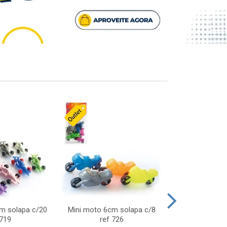
cm solapa c/20
Mini moto 6cm solapa c/8
Giro helice so
 719
ref 726
75