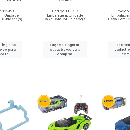
r 380ml so
sortida
: 006453
Código: 006454
Código:
m: Unidade
Embalagem: Unidade
Embalagem
30 Unidade(s)
Caixa Com: 24 Unidade(s)
Caixa Com: 1
 login ou
Faça seu login ou
Faça seu
e-se para
cadastre-se para
cadastre
prar.
comprar.
comp