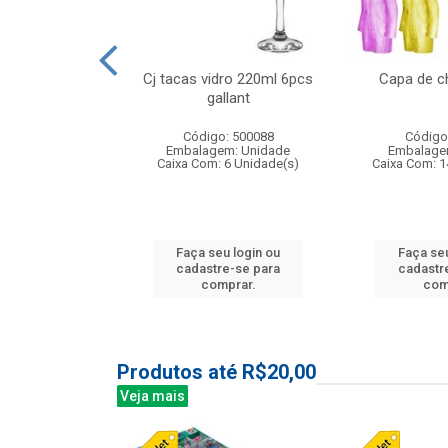
o raso 25,5cm
Cj tacas vidro 220ml 6pcs
Capa de c
e petala
gallant
: 503787
Código: 500088
Código
m: Unidade
Embalagem: Unidade
Embalage
24 Unidade(s)
Caixa Com: 6 Unidade(s)
Caixa Com: 1
u login ou
Faça seu login ou
Faça seu
e-se para
cadastre-se para
cadastr
prar.
comprar.
com
Produtos até R$20,00
Veja mais