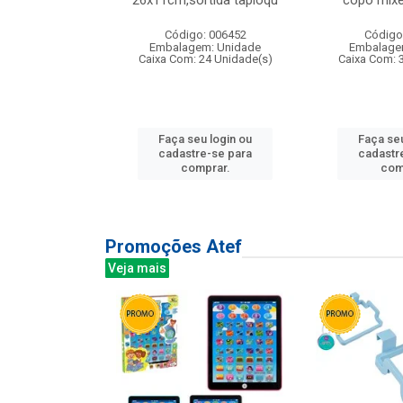
irios
26x11cm,sortida tapioqu
copo mixe
: 135177
Código: 006452
Código
m: Unidade
Embalagem: Unidade
Embalage
12 Unidade(s)
Caixa Com: 24 Unidade(s)
Caixa Com: 
u login ou
Faça seu login ou
Faça seu
e-se para
cadastre-se para
cadastr
prar.
comprar.
com
Promoções Atef
Veja mais