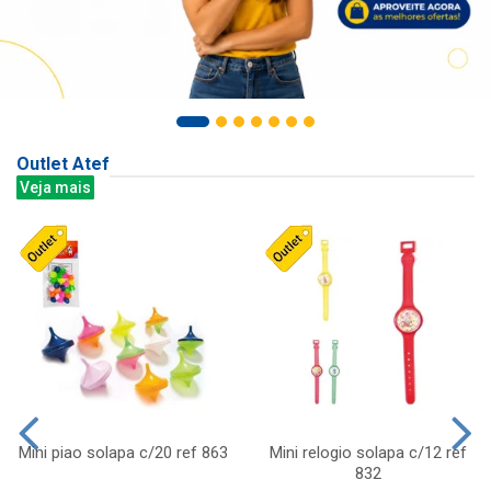
Outlet Atef
Veja mais
Mini piao solapa c/20 ref 863
Mini relogio solapa c/12 ref
832