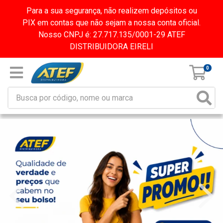
Para a sua segurança, não realizem depósitos ou
PIX em contas que não sejam a nossa conta oficial.
Nosso CNPJ é: 27.717.135/0001-29 ATEF
DISTRIBUIDORA EIRELI
0