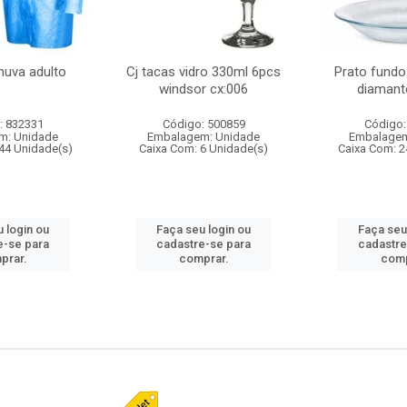
huva adulto
Cj tacas vidro 330ml 6pcs
Prato fundo
windsor cx:006
diamant
: 832331
Código: 500859
Código:
m: Unidade
Embalagem: Unidade
Embalagem
44 Unidade(s)
Caixa Com: 6 Unidade(s)
Caixa Com: 2
 login ou
Faça seu login ou
Faça seu
e-se para
cadastre-se para
cadastre
prar.
comprar.
comp