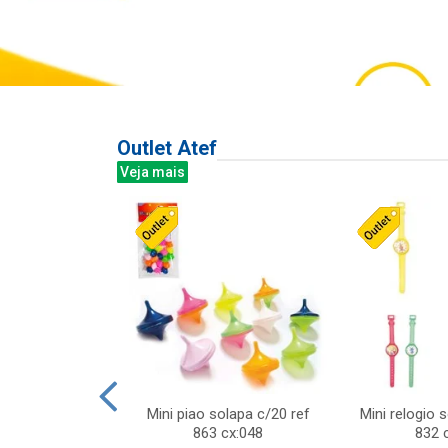
Outlet Atef
Veja mais
last c/div
Mini piao solapa c/20 ref
Mini relogio 
m ursinhos sor
863 cx:048
832 