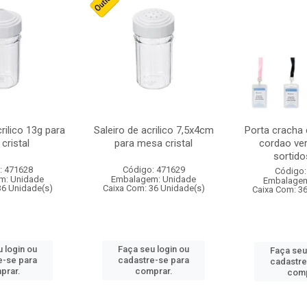
crilico 13g para
Saleiro de acrilico 7,5x4cm
Porta cracha
cristal
para mesa cristal
cordao ver
sortidos
: 471628
Código: 471629
Código:
m: Unidade
Embalagem: Unidade
Embalagem
36 Unidade(s)
Caixa Com: 36 Unidade(s)
Caixa Com: 3
 login ou
Faça seu login ou
Faça seu
e-se para
cadastre-se para
cadastre
prar.
comprar.
comp