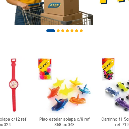
solapa c/12 ref
Piao estelar solapa c/8 ref
Carrinho f1 5
cx:024
858 cx:048
ref 719