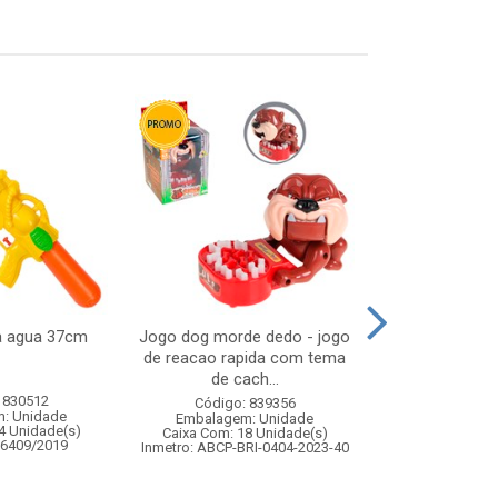
ca agua 37cm
Jogo dog morde dedo - jogo
Skate de ded
de reacao rapida com tema
cx:0
de cach...
 830512
Código:
Código: 839356
: Unidade
Embalagem
Embalagem: Unidade
4 Unidade(s)
Caixa Com: 36
Caixa Com: 18 Unidade(s)
06409/2019
Inmetro: 0
Inmetro: ABCP-BRI-0404-2023-40