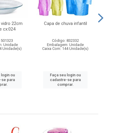
 vidro 22cm
Capa de chuva infantil
Jg prato fun
e cx:024
diam
 501323
Código: 832332
Código:
: Unidade
Embalagem: Unidade
Embalagem
4 Unidade(s)
Caixa Com: 144 Unidade(s)
Caixa Com: 6
 login ou
Faça seu login ou
Faça seu 
-se para
cadastre-se para
cadastre
rar.
comprar.
comp