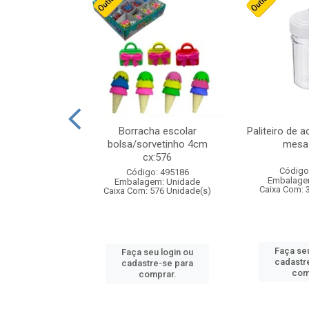
stico n.4 12cm
Borracha escolar
Paliteiro de a
bolsa/sorvetinho 4cm
mesa 
cx:576
: 940550
Código
Código: 495186
m: Unidade
Embalage
Embalagem: Unidade
24 Unidade(s)
Caixa Com: 
Caixa Com: 576 Unidade(s)
u login ou
Faça seu
Faça seu login ou
e-se para
cadastr
cadastre-se para
prar.
com
comprar.