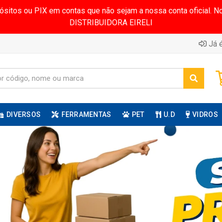
pósitos ou PIX em contas que não sejam a nossa conta oficial.
DISTRIBUIDORA EIRELI
Já é
DIVERSOS
FERRAMENTAS
PET
U.D
VIDROS