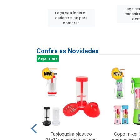
Faça seu
u login ou
Faça seu login ou
cadastr
e-se para
cadastre-se para
com
prar.
comprar.
Confira as Novidades
Veja mais
mesa cer 18cm
Tapioqueira plastico
Copo mixer 