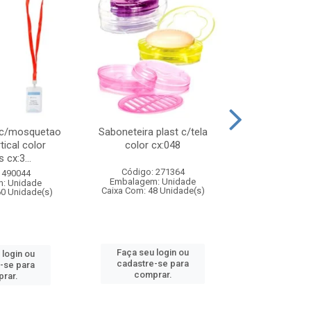
 c/mosquetao
Saboneteira plast c/tela
Prato plas
tical color
color cx:048
colorido
 cx:3...
Código: 271364
Código:
 490044
Embalagem: Unidade
Embalagem
: Unidade
Caixa Com: 48 Unidade(s)
Caixa Com: 4
60 Unidade(s)
Faça seu login ou
Faça seu 
 login ou
cadastre-se para
cadastre
-se para
comprar.
comp
rar.