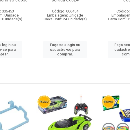
80ml so cx:030
sortida cx:024
cx:
: 006453
Código: 006454
Código:
m: Unidade
Embalagem: Unidade
Embalagem
30 Unidade(s)
Caixa Com: 24 Unidade(s)
Caixa Com: 1
 login ou
Faça seu login ou
Faça seu
e-se para
cadastre-se para
cadastre
prar.
comprar.
comp