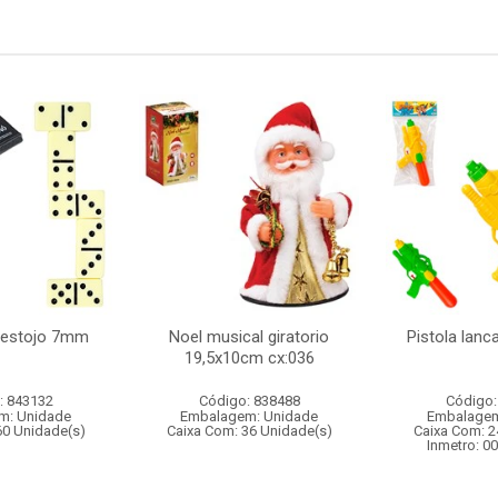
 estojo 7mm
Noel musical giratorio
Pistola lan
19,5x10cm cx:036
: 843132
Código: 838488
Código:
m: Unidade
Embalagem: Unidade
Embalagem
60 Unidade(s)
Caixa Com: 36 Unidade(s)
Caixa Com: 2
Inmetro: 0