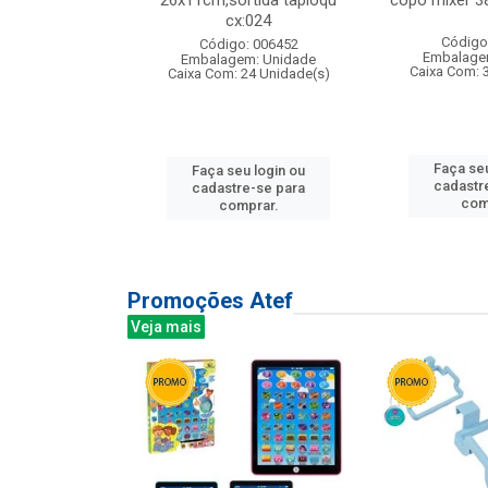
s cx:012
26x11cm,sortida tapioqu
copo mixer 3
cx:024
: 135177
Código
Código: 006452
m: Unidade
Embalage
Embalagem: Unidade
12 Unidade(s)
Caixa Com: 
Caixa Com: 24 Unidade(s)
u login ou
Faça seu
Faça seu login ou
e-se para
cadastr
cadastre-se para
prar.
com
comprar.
Promoções Atef
Veja mais