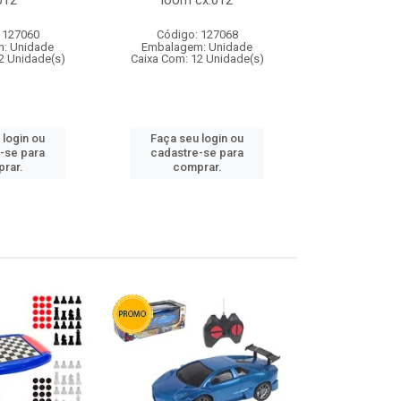
012
loom cx:012
cx:
 127060
Código: 127068
Código:
: Unidade
Embalagem: Unidade
Embalagem
2 Unidade(s)
Caixa Com: 12 Unidade(s)
Caixa Com: 1
 login ou
Faça seu login ou
Faça seu 
-se para
cadastre-se para
cadastre
rar.
comprar.
comp