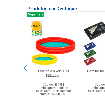
Produtos em Destaque
Veja mais
o bate e volta
Piscina 3 niveis 190l
Domino no
licia
122x25cm
: 833087
Código: 831938
Código
m: Unidade
Embalagem: Unidade
Embalage
60 Unidade(s)
Caixa Com: 12 Unidade(s)
Caixa Com: 
005080/2019
Inmetro: 007345/2018