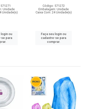
 571271
Código: 571272
Código:
: Unidade
Embalagem: Unidade
Embalagem
4 Unidade(s)
Caixa Com: 24 Unidade(s)
Caixa Com: 4
 login ou
Faça seu login ou
Faça seu 
-se para
cadastre-se para
cadastre
rar.
comprar.
comp