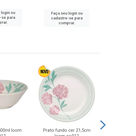
 login ou
Faça seu 
Faça seu login ou
-se para
cadastre
cadastre-se para
rar.
comp
comprar.
 500ml loom
Prato fundo cer 21,5cm
Prato raso c