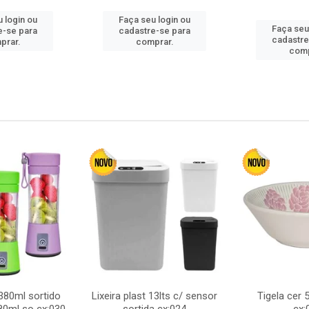
 login ou
Faça seu login ou
Faça seu
e-se para
cadastre-se para
cadastre
prar.
comprar.
comp
380ml sortido
Lixeira plast 13lts c/ sensor
Tigela cer