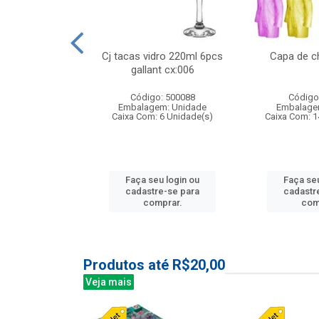
 vidro 23,5cm
Cj tacas vidro 220ml 6pcs
Capa de c
etala cx:024
gallant cx:006
: 503788
Código: 500088
Código
m: Unidade
Embalagem: Unidade
Embalage
24 Unidade(s)
Caixa Com: 6 Unidade(s)
Caixa Com: 1
u login ou
Faça seu login ou
Faça seu
e-se para
cadastre-se para
cadastr
prar.
comprar.
com
Produtos até R$20,00
Veja mais