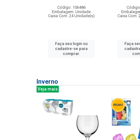
:240
Código: 106486
Código
: 275814
Embalagem: Unidade
Embalage
m: Unidade
Caixa Com: 24 Unidade(s)
Caixa Com: 
240 Unidade(s)
Faça seu login ou
Faça seu
u login ou
cadastre-se para
cadastr
e-se para
comprar.
com
prar.
Inverno
Veja mais